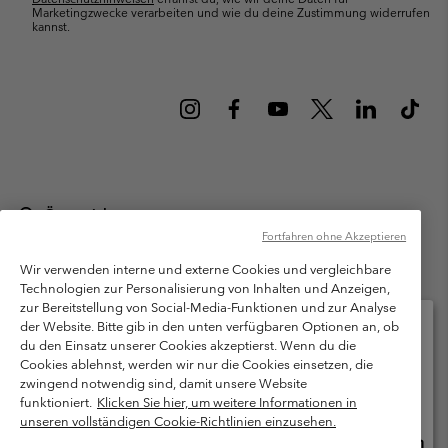
Marketingzwecke verarbeiten und wie du deine Zustimmung widerrufen
kannst.
Österreich
Fortfahren ohne Akzeptieren
©
2026
Columbia Sportswear Austria GmbH. Moosfeldstraße 1, 5101
Bergheim, Salzburg Österreich. Alle Rechte vorbehalten.
Wir verwenden interne und externe Cookies und vergleichbare
Technologien zur Personalisierung von Inhalten und Anzeigen,
Nutzungsbedingungen
Allgemeine Verkaufsbedingungen
Garantie
zur Bereitstellung von Social-Media-Funktionen und zur Analyse
Datenschutzerklärung
der Website. Bitte gib in den unten verfügbaren Optionen an, ob
du den Einsatz unserer Cookies akzeptierst. Wenn du die
Bestimmungen und Bedingungen des Mitglieder Programms
Cookies ablehnst, werden wir nur die Cookies einsetzen, die
Bitte wählen Sie Ihr Lieferland und Ihre Sprache
zwingend notwendig sind, damit unsere Website
Nutzungsbedingungen Für Nutzergenerierte Inhalte
Impressum
Online-Einkauf verfügbar
funktioniert.
Klicken Sie hier, um weitere Informationen in
Cookies
unseren vollständigen Cookie-Richtlinien einzusehen.
Online
United States