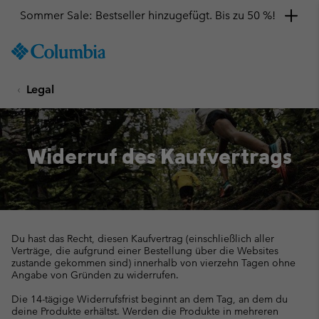
Sommer Sale: Bestseller hinzugefügt. Bis zu 50 %!
SKIP
Columbia
TO
Sportswear
CONTENT
Legal
SKIP
TO
MAIN
NAV
Widerruf des Kaufvertrags
SKIP
TO
SEARCH
Du hast das Recht, diesen Kaufvertrag (einschließlich aller
Verträge, die aufgrund einer Bestellung über die Websites
zustande gekommen sind) innerhalb von vierzehn Tagen ohne
Angabe von Gründen zu widerrufen.
Die 14-tägige Widerrufsfrist beginnt an dem Tag, an dem du
deine Produkte erhältst. Werden die Produkte in mehreren