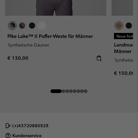
Pike Lake™ II Puffer-Weste für Männer
Neue Farbe
Landroamer
Synthetische Daunen
Männer
Regular price:
€ 130,00
Synthetisc
Regular pr
€ 150,00
(+)43720880525
Kundenservice