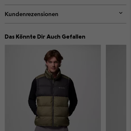
Expan
or
collap
Kundenrezensionen
sectio
Expan
or
collap
Das Könnte Dir Auch Gefallen
sectio