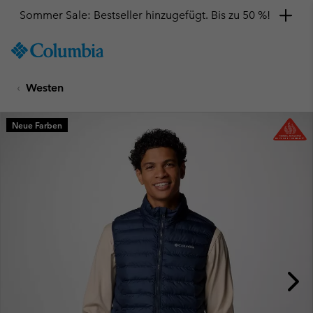
Sommer Sale: Bestseller hinzugefügt. Bis zu 50 %!
SKIP
Columbia
TO
Sportswear
CONTENT
Westen
SKIP
TO
MAIN
Neue Farben
NAV
SKIP
TO
SEARCH