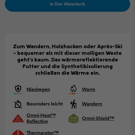
In Den Warenkorb
Zum Wandern, Holzhacken oder Après-Ski
– bequemer als mit dieser molligen Weste
geht’s kaum. Das wärmereflektierende
Futter und die Synthetikisolierung
schließen die Wärme ein.
Nieslregen
Warm
Besonders leicht
Wandern
Omni-Heat™
Omni-Shield™
Reflective
Thermarator™