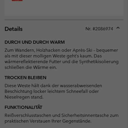
Details
Nr. #
2086974
Expan
or
DURCH UND DURCH WARM
collap
Zum Wandern, Holzhacken oder Après-Ski – bequemer
sectio
als mit dieser molligen Weste geht’s kaum. Das
wärmereflektierende Futter und die Synthetikisolierung
schließen die Wärme ein.
TROCKEN BLEIBEN
Diese Weste hält dank der wasserabweisenden
Beschichtung locker leichtem Schneefall oder
Nieselregen stand.
FUNKTIONALITÄT
Reißverschlusstaschen und Sicherheitsinnentasche zum
praktischen Verstauen Ihrer Gegenstände.