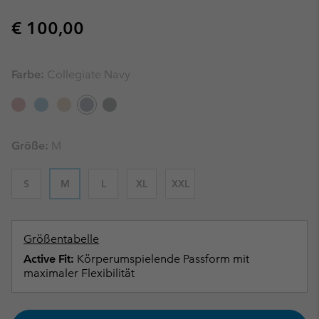
Regular price:
€ 100,00
Farbe:
Collegiate Navy
Größe:
M
S
M
L
XL
XXL
Größentabelle
Active Fit:
Körperumspielende Passform mit
maximaler Flexibilität