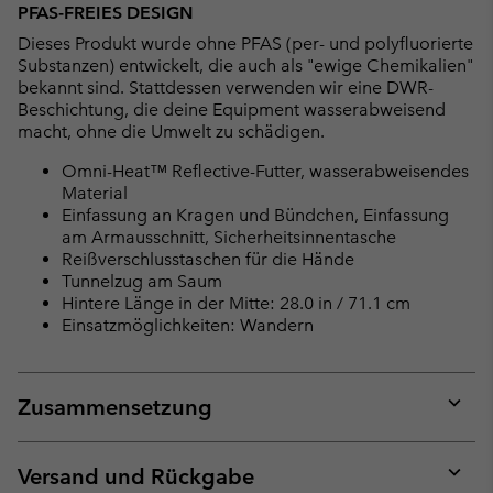
PFAS-FREIES DESIGN
Dieses Produkt wurde ohne PFAS (per- und polyfluorierte
Substanzen) entwickelt, die auch als "ewige Chemikalien"
bekannt sind. Stattdessen verwenden wir eine DWR-
Beschichtung, die deine Equipment wasserabweisend
macht, ohne die Umwelt zu schädigen.
Omni-Heat™ Reflective-Futter, wasserabweisendes
Material
Einfassung an Kragen und Bündchen, Einfassung
am Armausschnitt, Sicherheitsinnentasche
Reißverschlusstaschen für die Hände
Tunnelzug am Saum
Hintere Länge in der Mitte: 28.0 in / 71.1 cm
Einsatzmöglichkeiten: Wandern
Zusammensetzung
Expan
or
collap
Versand und Rückgabe
sectio