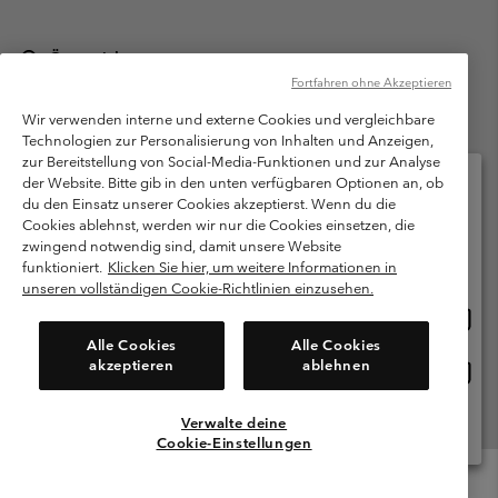
Österreich
Fortfahren ohne Akzeptieren
©
2026
Columbia Sportswear Austria GmbH. Moosfeldstraße 1, 5101
Bergheim, Salzburg Österreich. Alle Rechte vorbehalten.
Wir verwenden interne und externe Cookies und vergleichbare
Technologien zur Personalisierung von Inhalten und Anzeigen,
Nutzungsbedingungen
Allgemeine Verkaufsbedingungen
Garantie
zur Bereitstellung von Social-Media-Funktionen und zur Analyse
Datenschutzerklärung
der Website. Bitte gib in den unten verfügbaren Optionen an, ob
du den Einsatz unserer Cookies akzeptierst. Wenn du die
Bestimmungen und Bedingungen des Mitglieder Programms
Cookies ablehnst, werden wir nur die Cookies einsetzen, die
Bitte wählen Sie Ihr Lieferland und Ihre Sprache
zwingend notwendig sind, damit unsere Website
Nutzungsbedingungen Für Nutzergenerierte Inhalte
Impressum
Online-Einkauf verfügbar
funktioniert.
Klicken Sie hier, um weitere Informationen in
Cookies
unseren vollständigen Cookie-Richtlinien einzusehen.
Online
United States
Einkau
Kundenservice: Mo- Fr. 9:00 - 13:00 & 14:00- 18:00 Uhr
Alle Cookies
Alle Cookies
(+)43720880525
verfü
akzeptieren
ablehnen
Online
Österreich
Einkau
verfü
Verwalte deine
Alle Länder Anzeigen
Cookie-Einstellungen