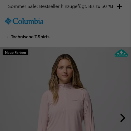
Sommer Sale: Bestseller hinzugefügt. Bis zu 50 %!
SKIP
Columbia
TO
Sportswear
CONTENT
Technische T-Shirts
SKIP
TO
MAIN
Neue Farben
NAV
SKIP
TO
SEARCH