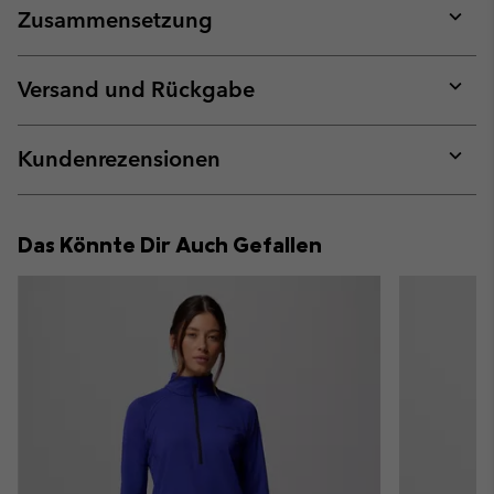
Zusammensetzung
Expan
or
collap
Versand und Rückgabe
sectio
Expan
or
collap
Kundenrezensionen
sectio
Expan
or
collap
Das Könnte Dir Auch Gefallen
sectio