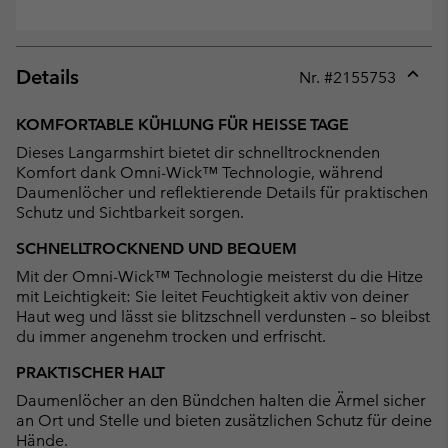
Details
Nr. #
2155753
Expan
or
KOMFORTABLE KÜHLUNG FÜR HEISSE TAGE
collap
Dieses Langarmshirt bietet dir schnelltrocknenden
sectio
Komfort dank Omni-Wick™ Technologie, während
Daumenlöcher und reflektierende Details für praktischen
Schutz und Sichtbarkeit sorgen.
SCHNELLTROCKNEND UND BEQUEM
Mit der Omni-Wick™ Technologie meisterst du die Hitze
mit Leichtigkeit: Sie leitet Feuchtigkeit aktiv von deiner
Haut weg und lässt sie blitzschnell verdunsten – so bleibst
du immer angenehm trocken und erfrischt.
PRAKTISCHER HALT
Daumenlöcher an den Bündchen halten die Ärmel sicher
an Ort und Stelle und bieten zusätzlichen Schutz für deine
Hände.