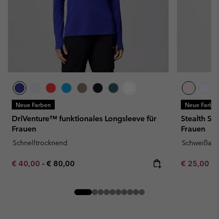
Neue Farben
Neue Farbe
DriVenture™ funktionales Longsleeve für
Stealth Spr
Frauen
Frauen
Schnelltrocknend
Schweißau
Minimum sale price:
Maximum price:
Minimum sa
€ 40,00
-
€ 80,00
€ 25,00
-