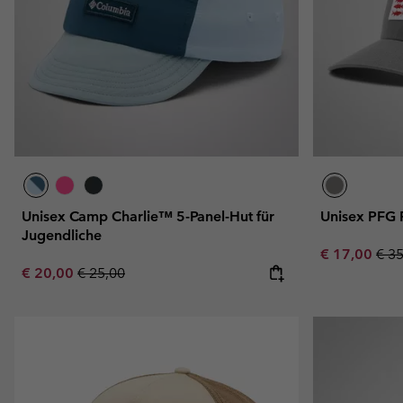
Unisex Camp Charlie™ 5-Panel-Hut für
Unisex PFG 
Jugendliche
Sale price:
Regu
€ 17,00
€ 3
Sale price:
Regular price:
€ 20,00
€ 25,00