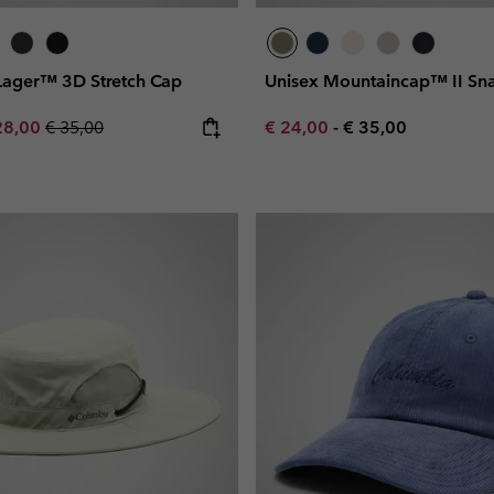
 Lager™ 3D Stretch Cap
Unisex Mountaincap™ II Sn
e price:
ximum sale price:
Regular price:
Minimum sale price:
Maximum price:
28,00
€ 35,00
€ 24,00
-
€ 35,00