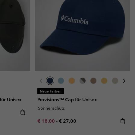
Neue Farben
ür Unisex
Provisions™ Cap für Unisex
Sonnenschutz
Minimum sale price:
Maximum price:
€ 18,00
-
€ 27,00