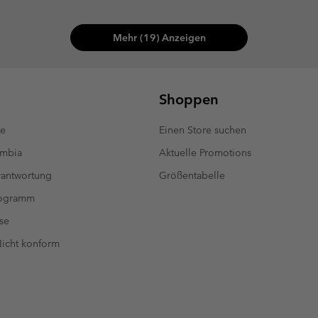
Mehr (19) Anzeigen
Shoppen
te
Einen Store suchen
umbia
Aktuelle Promotions
antwortung
Größentabelle
rogramm
se
 Nicht konform