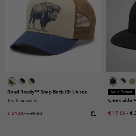
Road Ready™ Snap Back für Unisex
Neue Farben
Creek Side™ 
Bio-Baumwolle
Minimum sal
Ma
Sale price:
Regular price:
€ 17,00
-
€ 
€ 21,00
€ 35,00