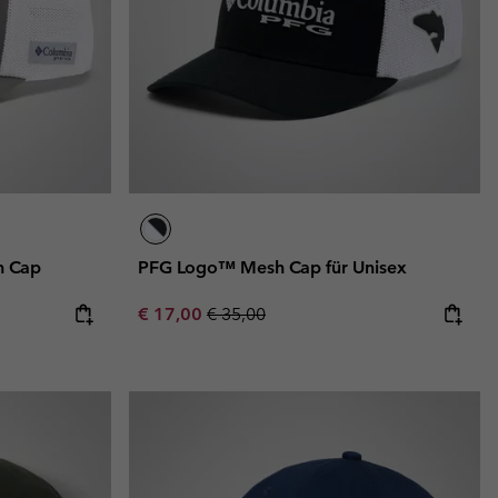
h Cap
PFG Logo™ Mesh Cap für Unisex
Sale price:
Regular price:
€ 17,00
€ 35,00