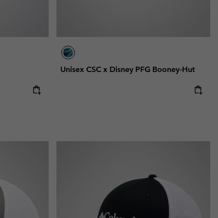
Unisex CSC x Disney PFG Booney-Hut
e:
ice: