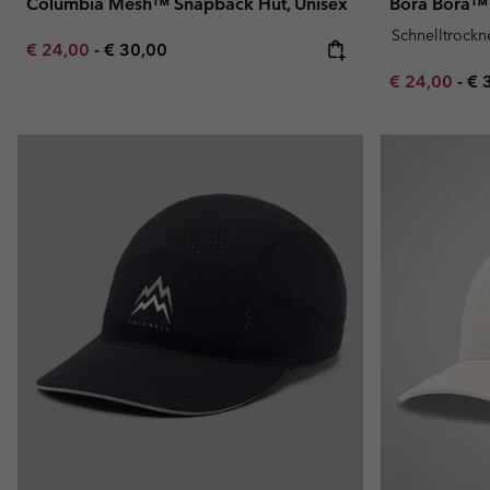
Columbia Mesh™ Snapback Hut, Unisex
Bora Bora™
Schnelltrock
Minimum sale price:
Maximum price:
€ 24,00
-
€ 30,00
Minimum sal
Ma
€ 24,00
-
€ 