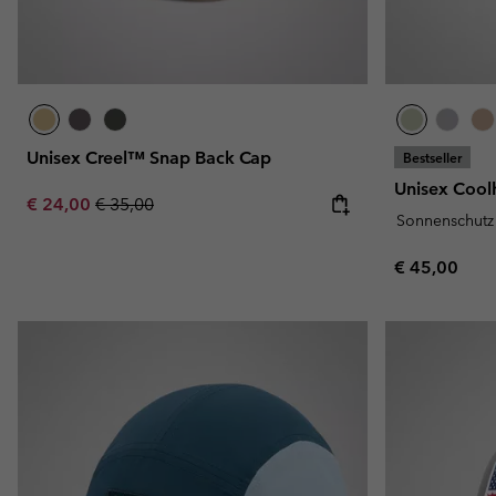
Unisex Creel™ Snap Back Cap
Bestseller
Unisex Cool
Sale price:
Regular price:
€ 24,00
€ 35,00
Sonnenschutz
Regular pric
€ 45,00