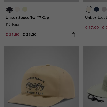
Unisex Speed Trail™ Cap
Unisex Lost
Kühlung
Minimum sal
Ma
€ 17,00
-
€ 
Minimum sale price:
Maximum price:
€ 21,00
-
€ 35,00