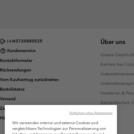
Über uns
(+)43720880525
Kundenservice
Unsere Geschich
Kontaktformular
Karriere bei Col
Rücksendungen
Unternehmensver
Vom Kaufvertrag zurücktreten
Unternehmensp
Bestellstatus
Investoren & Pres
Versand
Barrierefreiheit:
Zahlung
Fortfahren ohne Akzeptieren
Häufig gestellte Fragen
Wir verwenden interne und externe Cookies und
vergleichbare Technologien zur Personalisierung von