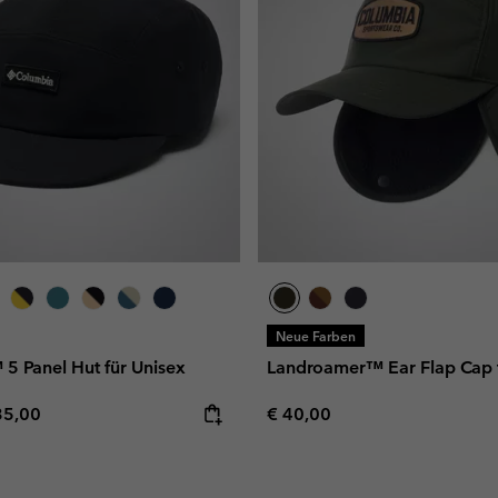
Neue Farben
5 Panel Hut für Unisex
Landroamer™ Ear Flap Cap f
e price:
ximum price:
Regular price:
35,00
€ 40,00