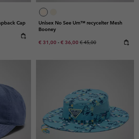
apback Cap
Unisex No See Um™ recycelter Mesh
Booney
Minimum sale price:
Maximum sale price:
Regular price:
€ 31,00
-
€ 36,00
€ 45,00