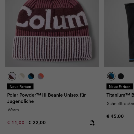
Neue Farben
Neue Farben
Polar Powder™ III Beanie Unisex für
Titanium™ Ba
Jugendliche
Schnelltrock
Warm
Regular pric
€ 45,00
Minimum sale price:
Maximum price:
€ 11,00
-
€ 22,00