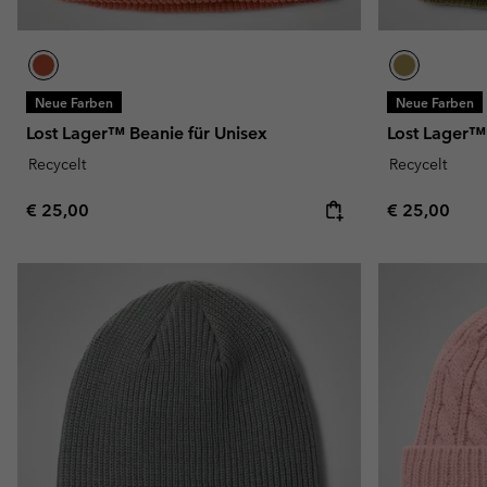
Neue Farben
Neue Farben
Lost Lager™ Beanie für Unisex
Lost Lager™ 
Recycelt
Recycelt
Regular price:
Regular pric
€ 25,00
€ 25,00