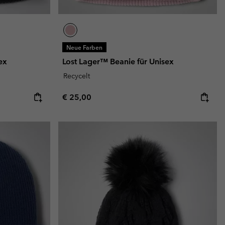
Neue Farben
ex
Lost Lager™ Beanie für Unisex
Recycelt
Regular price:
€ 25,00