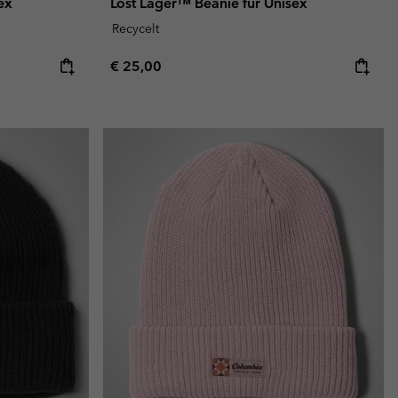
ex
Lost Lager™ Beanie für Unisex
Recycelt
Regular price:
€ 25,00