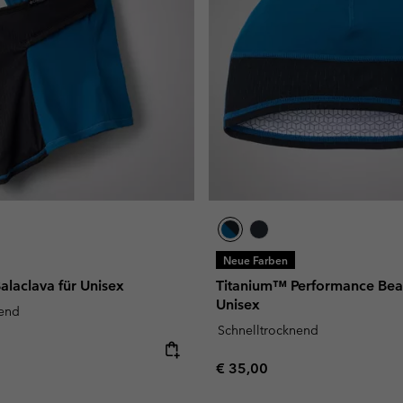
Neue Farben
laclava für Unisex
Titanium™ Performance Bean
Unisex
nend
Schnelltrocknend
e:
Regular price:
€ 35,00