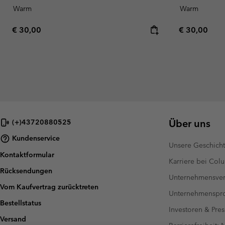
Warm
Warm
Regular price:
Regular pric
€ 30,00
€ 30,00
Über uns
(+)43720880525
Kundenservice
Unsere Geschich
Kontaktformular
Karriere bei Col
Rücksendungen
Unternehmensver
Vom Kaufvertrag zurücktreten
Unternehmensp
Bestellstatus
Investoren & Pres
Versand