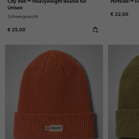
City Trek™ Heavyweight Beanie für
Portside™ F
Unisex
Regular pric
€ 22,00
Schwergewicht
Regular price:
€ 25,00