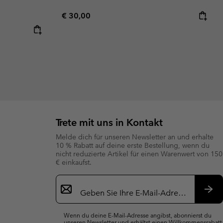
Regular price:
€ 30,00
Trete mit uns in Kontakt
Melde dich für unseren Newsletter an und erhalte
10 % Rabatt auf deine erste Bestellung, wenn du
nicht reduzierte Artikel für einen Warenwert von 150
€ einkaufst.
Newsletter-
Anmeldung
Abo
Wenn du deine E-Mail-Adresse angibst, abonnierst du
unseren Newsletter und erhältst einen Willkommensrabatt