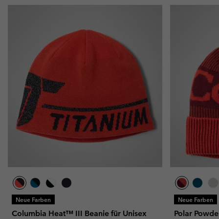
Neue Farben
Neue Farben
Columbia Heat™ III Beanie für Unisex
Polar Powder