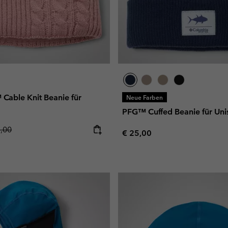
Cable Knit Beanie für
Neue Farben
PFG™ Cuffed Beanie für Uni
lar price:
5,00
Regular price:
€ 25,00