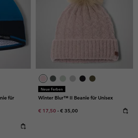
Neue Farben
ie für
Winter Blur™ II Beanie für Unisex
Minimum sale price:
Maximum price:
€ 17,50
-
€ 35,00