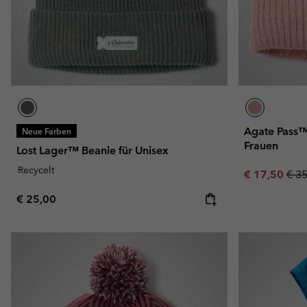
Agate Pass™ 
Neue Farben
Frauen
Lost Lager™ Beanie für Unisex
Recycelt
Sale price:
Regu
€ 17,50
€ 3
Regular price:
€ 25,00