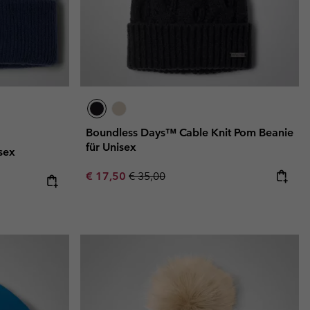
Boundless Days™ Cable Knit Pom Beanie
für Unisex
sex
Sale price:
Regular price:
€ 17,50
€ 35,00