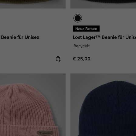
Neue Farben
Beanie für Unisex
Lost Lager™ Beanie für Unis
Recycelt
e:
Regular price:
€ 25,00