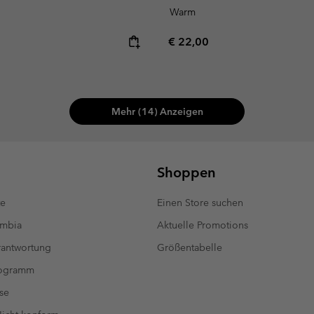
Warm
e:
Regular price:
€ 22,00
Mehr (14) Anzeigen
Shoppen
te
Einen Store suchen
umbia
Aktuelle Promotions
antwortung
Größentabelle
rogramm
se