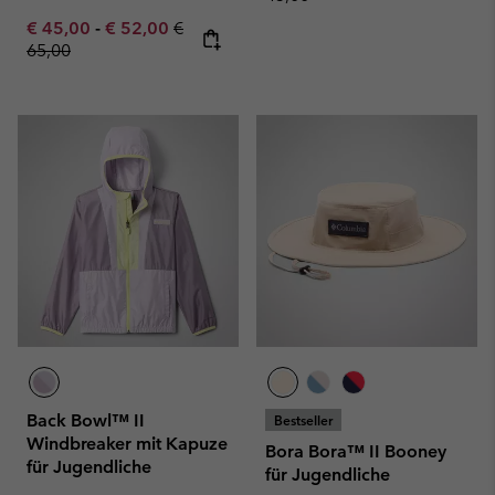
Minimum sale price:
Maximum sale price:
Regular price:
€ 45,00
-
€ 52,00
€
65,00
Back Bowl™ II
Bestseller
Windbreaker mit Kapuze
Bora Bora™ II Booney
für Jugendliche
für Jugendliche