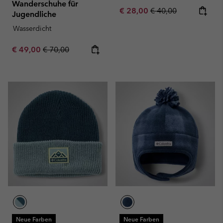
Wanderschuhe für
Sale price:
Regular price:
€ 28,00
€ 40,00
Jugendliche
Wasserdicht
Sale price:
Regular price:
€ 49,00
€ 70,00
Neue Farben
Neue Farben