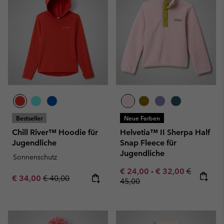
Bestseller
Neue Farben
Chill River™ Hoodie für
Helvetia™ II Sherpa Half
Jugendliche
Snap Fleece für
Jugendliche
Sonnenschutz
Minimum sale price:
Maximum sale pric
Regular pr
€ 24,00
-
€ 32,00
€
Sale price:
Regular price:
€ 34,00
€ 40,00
45,00