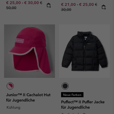
Minimum sale price:
Maximum sale price:
Regular price:
€ 25,00
-
€ 30,00
€
Minimum sale price:
Maximum sale pric
Regular pr
€ 21,00
-
€ 25,00
€
50,00
30,00
Junior™ II Cachalot Hut
Neue Farben
für Jugendliche
Puffect™ II Puffer Jacke
für Jugendliche
Kühlung