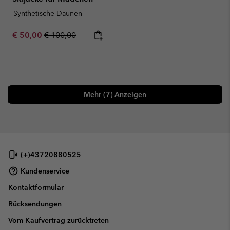
Synthetische Daunen
Sale price:
Regular price:
€ 50,00
€ 100,00
Mehr (7) Anzeigen
(+)43720880525
Kundenservice
Kontaktformular
Rücksendungen
Vom Kaufvertrag zurücktreten