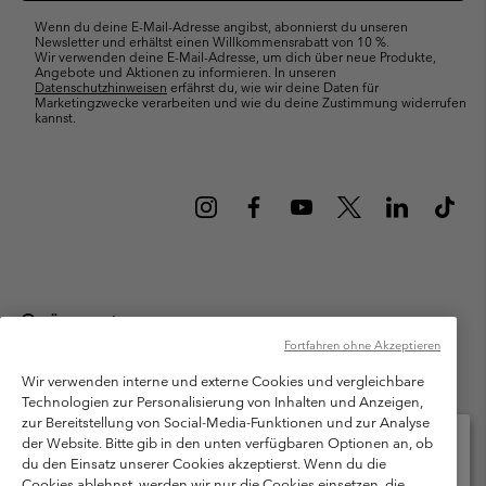
Wenn du deine E-Mail-Adresse angibst, abonnierst du unseren
Newsletter und erhältst einen Willkommensrabatt von 10 %.
Wir verwenden deine E-Mail-Adresse, um dich über neue Produkte,
Angebote und Aktionen zu informieren. In unseren
Datenschutzhinweisen
erfährst du, wie wir deine Daten für
Marketingzwecke verarbeiten und wie du deine Zustimmung widerrufen
kannst.
Österreich
Fortfahren ohne Akzeptieren
©
2026
Columbia Sportswear Austria GmbH. Moosfeldstraße 1, 5101
Bergheim, Salzburg Österreich. Alle Rechte vorbehalten.
Wir verwenden interne und externe Cookies und vergleichbare
Technologien zur Personalisierung von Inhalten und Anzeigen,
Nutzungsbedingungen
Allgemeine Verkaufsbedingungen
Garantie
zur Bereitstellung von Social-Media-Funktionen und zur Analyse
Datenschutzerklärung
der Website. Bitte gib in den unten verfügbaren Optionen an, ob
du den Einsatz unserer Cookies akzeptierst. Wenn du die
Bestimmungen und Bedingungen des Mitglieder Programms
Cookies ablehnst, werden wir nur die Cookies einsetzen, die