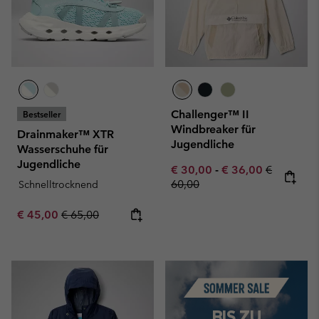
Challenger™ II
Bestseller
Windbreaker für
Drainmaker™ XTR
Jugendliche
Wasserschuhe für
Jugendliche
Minimum sale price:
Maximum sale pric
Regular pr
€ 30,00
-
€ 36,00
€
60,00
Schnelltrocknend
Sale price:
Regular price:
€ 45,00
€ 65,00
Summer Sale
BIS ZU