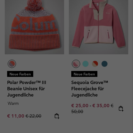
Neue Farben
Neue Farben
Polar Powder™ III
Sequoia Grove™
Beanie Unisex für
Fleecejacke für
Jugendliche
Jugendliche
Warm
Minimum sale price:
Maximum sale pric
Regular pr
€ 25,00
-
€ 35,00
€
50,00
Sale price:
Regular price:
€ 11,00
€ 22,00