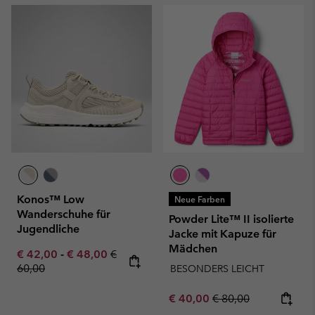
Konos™ Low
Neue Farben
Wanderschuhe für
Powder Lite™ II isolierte
Jugendliche
Jacke mit Kapuze für
Mädchen
Minimum sale price:
Maximum sale price:
Regular price:
€ 42,00
-
€ 48,00
€
60,00
BESONDERS LEICHT
Sale price:
Regular price:
€ 40,00
€ 80,00