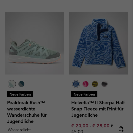
Neue Farben
Neue Farben
Peakfreak Rush™
Helvetia™ II Sherpa Half
wasserdichte
Snap Fleece mit Print für
Wanderschuhe für
Jugendliche
Jugendliche
Minimum sale price:
Maximum sale pric
Regular pr
€ 20,00
-
€ 28,00
€
Wasserdicht
45,00