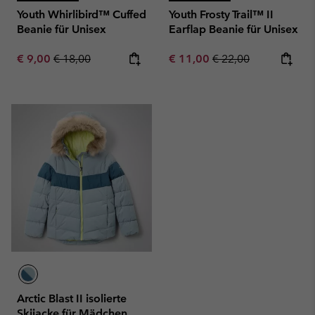
Youth Whirlibird™ Cuffed
Youth Frosty Trail™ II
Beanie für Unisex
Earflap Beanie für Unisex
Sale price:
Regular price:
Sale price:
Regular price:
€ 9,00
€ 18,00
€ 11,00
€ 22,00
Arctic Blast II isolierte
Skijacke für Mädchen