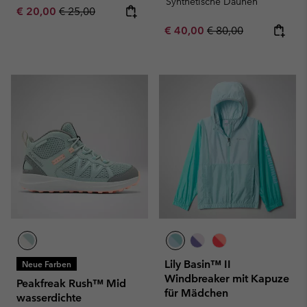
Synthetische Daunen
Sale price:
Regular price:
€ 20,00
€ 25,00
Sale price:
Regular price:
€ 40,00
€ 80,00
Lily Basin™ II
Neue Farben
Windbreaker mit Kapuze
Peakfreak Rush™ Mid
für Mädchen
wasserdichte