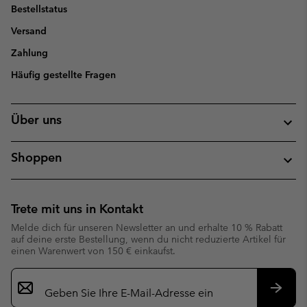
Bestellstatus
Versand
Zahlung
Häufig gestellte Fragen
Über uns
Shoppen
Trete mit uns in Kontakt
Melde dich für unseren Newsletter an und erhalte 10 % Rabatt
auf deine erste Bestellung, wenn du nicht reduzierte Artikel für
einen Warenwert von 150 € einkaufst.
Newsletter-
Anmeldung
Abonn