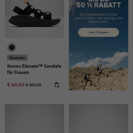
50 % RABATT
Die beliebtesten Styles
jetzt im Sale –
nur solange der
Vorrat reicht.
Jetzt Shoppen
Bestseller
Konos Elevate™ Sandale
für Frauen
Sale price:
Regular price:
€ 64,00
€ 80,00