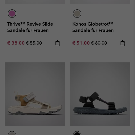
Thrive™ Revive Slide
Konos Globetrot™
Sandale für Frauen
Sandale für Frauen
Sale price:
Regular price:
Sale price:
Regular price:
€ 38,00
€ 55,00
€ 51,00
€ 60,00