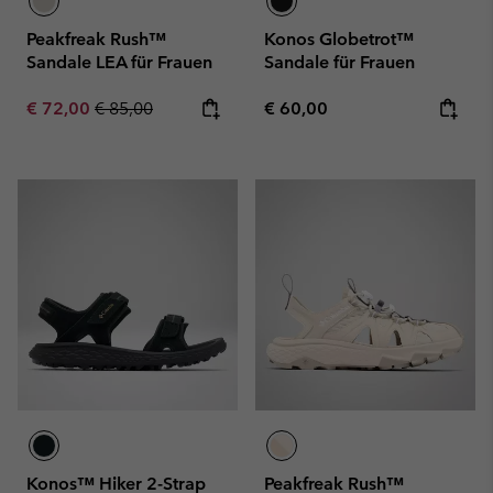
Peakfreak Rush™
Konos Globetrot™
Sandale LEA für Frauen
Sandale für Frauen
Sale price:
Regular price:
Regular price:
€ 72,00
€ 85,00
€ 60,00
Konos™ Hiker 2-Strap
Peakfreak Rush™