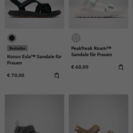
Peakfreak Roam™
Bestseller
Sandale für Frauen
Konos Esla™ Sandale für
Frauen
Regular price:
€ 60,00
Regular price:
€ 70,00