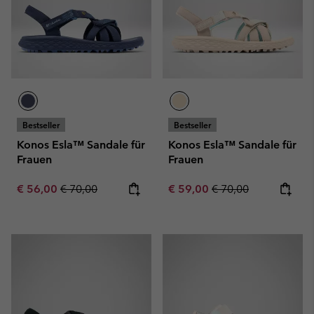
Bestseller
Bestseller
Konos Esla™ Sandale für
Konos Esla™ Sandale für
Frauen
Frauen
Sale price:
Regular price:
Sale price:
Regular price:
€ 56,00
€ 70,00
€ 59,00
€ 70,00