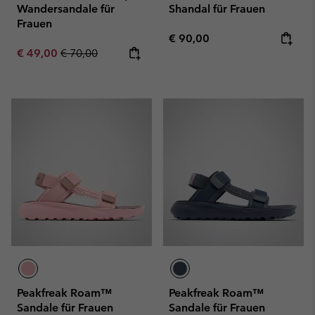
Wandersandale für
Shandal für Frauen
Frauen
Regular price:
€ 90,00
Sale price:
Regular price:
€ 49,00
€ 70,00
Peakfreak Roam™
Peakfreak Roam™
Sandale für Frauen
Sandale für Frauen