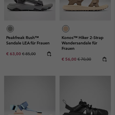
Peakfreak Rush™
Konos™ Hiker 2-Strap
Sandale LEA für Frauen
Wandersandale für
Frauen
Sale price:
Regular price:
€ 63,00
€ 85,00
Sale price:
Regular price:
€ 56,00
€ 70,00