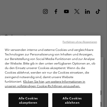
Österreich
Fortfahren ohne Akzeptieren
©
2026
Columbia Sportswear Austria GmbH. Moosfeldstraße 1, 5101
Bergheim, Salzburg Österreich. Alle Rechte vorbehalten.
Wir verwenden interne und externe Cookies und vergleichbare
Technologien zur Personalisierung von Inhalten und Anzeigen,
Nutzungsbedingungen
Allgemeine Verkaufsbedingungen
Garantie
zur Bereitstellung von Social-Media-Funktionen und zur Analyse
Datenschutzerklärung
der Website. Bitte gib in den unten verfügbaren Optionen an, ob
du den Einsatz unserer Cookies akzeptierst. Wenn du die
Bestimmungen und Bedingungen des Mitglieder Programms
Cookies ablehnst, werden wir nur die Cookies einsetzen, die
Bitte wählen Sie Ihr Lieferland und Ihre Sprache
zwingend notwendig sind, damit unsere Website
Nutzungsbedingungen Für Nutzergenerierte Inhalte
Impressum
Online-Einkauf verfügbar
funktioniert.
Klicken Sie hier, um weitere Informationen in
Cookies
unseren vollständigen Cookie-Richtlinien einzusehen.
Online
United States
Einkau
Kundenservice: Mo- Fr. 9:00 - 13:00 & 14:00- 18:00 Uhr
Alle Cookies
Alle Cookies
(+)43720880525
verfü
akzeptieren
ablehnen
Online
Österreich