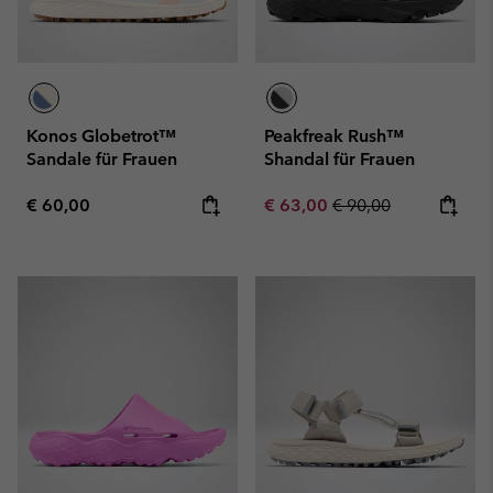
Konos Globetrot™
Peakfreak Rush™
Sandale für Frauen
Shandal für Frauen
Regular price:
Sale price:
Regular price:
€ 60,00
€ 63,00
€ 90,00