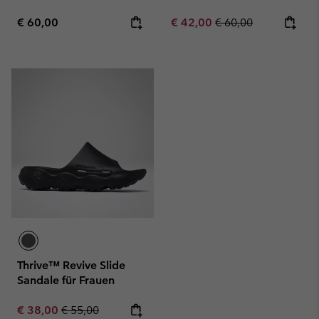
Regular price:
Sale price:
Regular price:
€ 60,00
€ 42,00
€ 60,00
Thrive™ Revive Slide
Sandale für Frauen
Sale price:
Regular price:
€ 38,00
€ 55,00