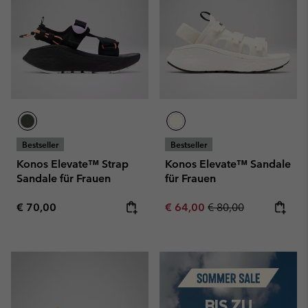
Bestseller
Bestseller
Konos Elevate™ Strap
Konos Elevate™ Sandale
Sandale für Frauen
für Frauen
Regular price:
Sale price:
Regular price:
€ 70,00
€ 64,00
€ 80,00
Summer Sale
BIS ZU