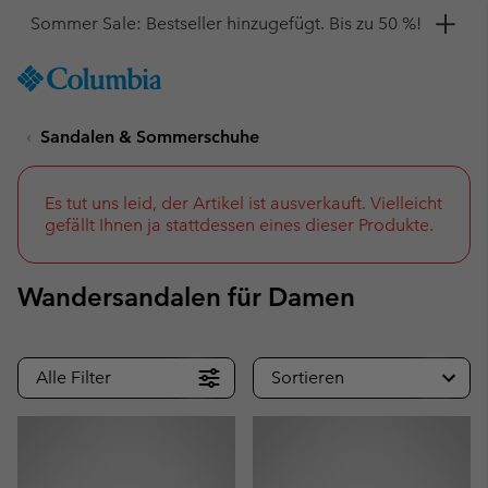
Hol dir einen 10 %-Gutschein
SKIP
Columbia
TO
Sportswear
CONTENT
Sandalen & Sommerschuhe
SKIP
TO
MAIN
NAV
Es tut uns leid, der Artikel ist ausverkauft. Vielleicht
gefällt Ihnen ja stattdessen eines dieser Produkte.
SKIP
TO
SEARCH
Wandersandalen für Damen
Alle Filter
Sortieren