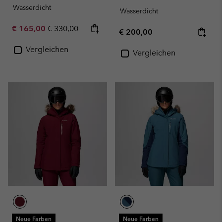
Wasserdicht
Wasserdicht
Sale price:
Regular price:
€ 165,00
€ 330,00
Regular price:
€ 200,00
Vergleichen
Vergleichen
Neue Farben
Neue Farben