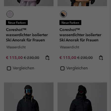
Neue Farben
Neue Farben
Coreshot™
Coreshot™
wasserdichter isolierter
wasserdichter isolierter
Ski Anorak für Frauen
Ski Anorak für Frauen
Wasserdicht
Wasserdicht
Sale price:
Regular price:
Sale price:
Regular price:
€ 115,00
€ 230,00
€ 115,00
€ 230,00
Vergleichen
Vergleichen