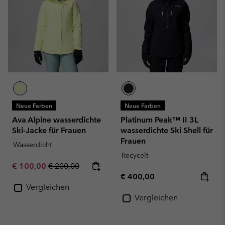
Neue Farben
Neue Farben
Ava Alpine wasserdichte
Platinum Peak™ II 3L
Ski-Jacke für Frauen
wasserdichte Ski Shell für
Frauen
Wasserdicht
Recycelt
Sale price:
Regular price:
€ 100,00
€ 200,00
Regular price:
€ 400,00
Vergleichen
Vergleichen