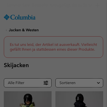
Hol dir einen 10 %-Gutschein
SKIP
Columbia
TO
Sportswear
CONTENT
Jacken & Westen
SKIP
TO
MAIN
NAV
Es tut uns leid, der Artikel ist ausverkauft. Vielleicht
gefällt Ihnen ja stattdessen eines dieser Produkte.
SKIP
TO
SEARCH
Skijacken
Alle Filter
Sortieren