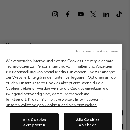
Österreich
Fortfahren ohne Akzeptieren
©
2026
Columbia Sportswear Austria GmbH. Moosfeldstraße 1, 5101
Bergheim, Salzburg Österreich. Alle Rechte vorbehalten.
Wir verwenden interne und externe Cookies und vergleichbare
Technologien zur Personalisierung von Inhalten und Anzeigen,
Nutzungsbedingungen
Allgemeine Verkaufsbedingungen
Garantie
zur Bereitstellung von Social-Media-Funktionen und zur Analyse
Datenschutzerklärung
der Website. Bitte gib in den unten verfügbaren Optionen an, ob
du den Einsatz unserer Cookies akzeptierst. Wenn du die
Bestimmungen und Bedingungen des Mitglieder Programms
Cookies ablehnst, werden wir nur die Cookies einsetzen, die
Bitte wählen Sie Ihr Lieferland und Ihre Sprache
zwingend notwendig sind, damit unsere Website
Nutzungsbedingungen Für Nutzergenerierte Inhalte
Impressum
Online-Einkauf verfügbar
funktioniert.
Klicken Sie hier, um weitere Informationen in
Cookies
unseren vollständigen Cookie-Richtlinien einzusehen.
Online
United States
Einkau
Kundenservice: Mo- Fr. 9:00 - 13:00 & 14:00- 18:00 Uhr
Alle Cookies
Alle Cookies
(+)43720880525
verfü
akzeptieren
ablehnen
Online
Österreich