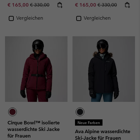
Sale price:
Regular price:
Sale price:
Regular price:
€ 165,00
€ 330,00
€ 165,00
€ 330,00
Vergleichen
Vergleichen
Cirque Bowl™ isolierte
Neue Farben
wasserdichte Ski Jacke
Ava Alpine wasserdichte
für Frauen
Ski-Jacke für Frauen