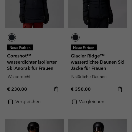
Neue Farben
Neue Farben
Coreshot™
Glacier Ridge™
wasserdichter isolierter
wasserdichte Daunen Ski
Ski Anorak für Frauen
Jacke für Frauen
Wasserdicht
Natürliche Daunen
Regular price:
Regular price:
€ 230,00
€ 350,00
Vergleichen
Vergleichen