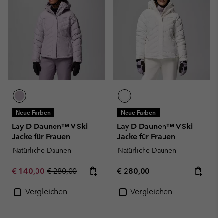
Neue Farben
Neue Farben
Lay D Daunen™ V Ski
Lay D Daunen™ V Ski
Jacke für Frauen
Jacke für Frauen
Natürliche Daunen
Natürliche Daunen
Sale price:
Regular price:
Regular price:
€ 140,00
€ 280,00
€ 280,00
Vergleichen
Vergleichen