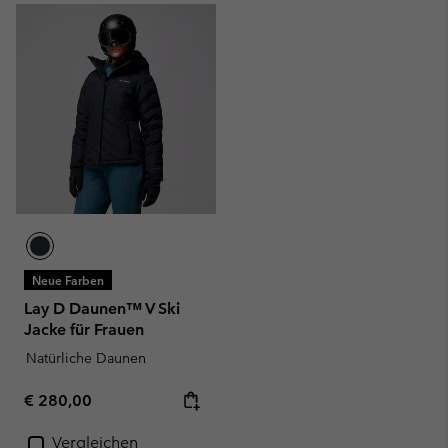
Neue Farben
Lay D Daunen™ V Ski
Jacke für Frauen
Natürliche Daunen
Regular price:
€ 280,00
Vergleichen