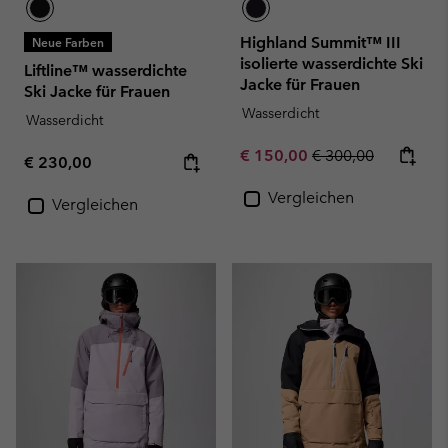
Highland Summit™ III
Neue Farben
isolierte wasserdichte Ski
Liftline™ wasserdichte
Jacke für Frauen
Ski Jacke für Frauen
Wasserdicht
Wasserdicht
Sale price:
Regular price:
€ 150,00
€ 300,00
Regular price:
€ 230,00
Vergleichen
Vergleichen