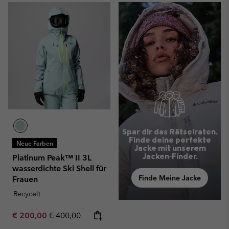
Spar dir das Rätselraten.
Finde deine perfekte
Neue Farben
Jacke mit unserem
Jacken‑Finder.
Platinum Peak™ II 3L
wasserdichte Ski Shell für
Finde Meine Jacke
Frauen
Recycelt
Sale price:
Regular price:
€ 200,00
€ 400,00