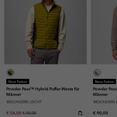
Neue Farben
Neue Farben
Powder Pass™ Hybrid Puffer-Weste für
Powder Pass
Männer
Männer
BESONDERS LEICHT
BESONDERS 
Sale price:
Regular price:
Regular pric
€ 54,00
€ 90,00
€ 90,00