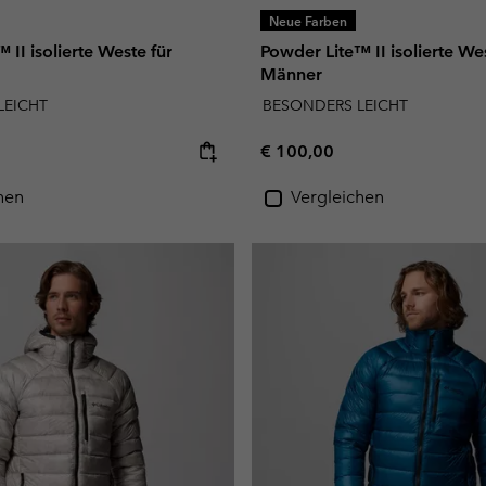
Neue Farben
 II isolierte Weste für
Powder Lite™ II isolierte Wes
Männer
LEICHT
BESONDERS LEICHT
e:
Regular price:
€ 100,00
hen
Vergleichen