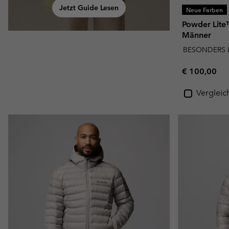
Jetzt Guide Lesen
Neue Farben
Powder Lite™
Männer
BESONDERS 
Regular pric
€ 100,00
Vergleic