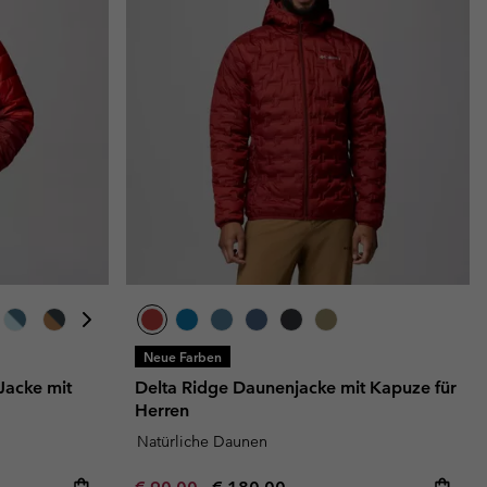
Neue Farben
 Jacke mit
Delta Ridge Daunenjacke mit Kapuze für
Herren
Natürliche Daunen
Minimum sale price:
Maximum price: