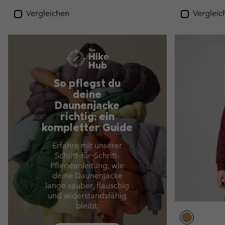
Vergleichen
Vergleic
So pflegst du
deine
Daunenjacke
richtig: ein
kompletter Guide
Erfahre mit unserer
Schritt‑für‑Schritt-
Pflegeanleitung, wie
deine Daunenjacke
lange sauber, flauschig
und widerstandsfähig
bleibt.