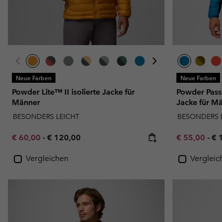
Neue Farben
Neue Farben
Powder Lite™ II isolierte Jacke für
Powder Pass™
Männer
Jacke für M
BESONDERS LEICHT
BESONDERS 
Minimum sale price:
Maximum price:
Minimum sal
Ma
€ 60,00
-
€ 120,00
€ 55,00
-
€ 
Vergleichen
Vergleic