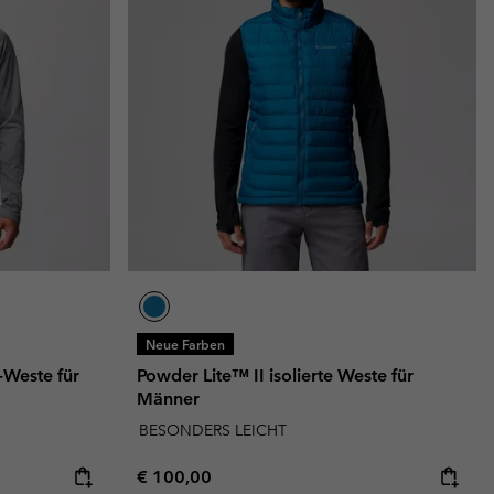
Neue Farben
-Weste für
Powder Lite™ II isolierte Weste für
Männer
BESONDERS LEICHT
Regular price:
€ 100,00