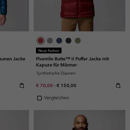
Neue Farben
Daunen Jacke
Fivemile Butte™ II Puffer Jacke mit
Kapuze für Männer
Synthetische Daunen
Minimum sale price:
Maximum price:
€ 70,00
-
€ 150,00
Vergleichen