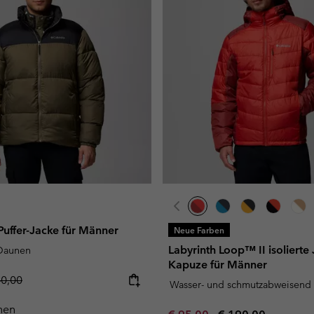
 Puffer-Jacke für Männer
Neue Farben
Labyrinth Loop™ II isolierte
 Daunen
Kapuze für Männer
lar price:
40,00
Wasser- und schmutzabweisend
hen
Minimum sale price:
Maximum price: