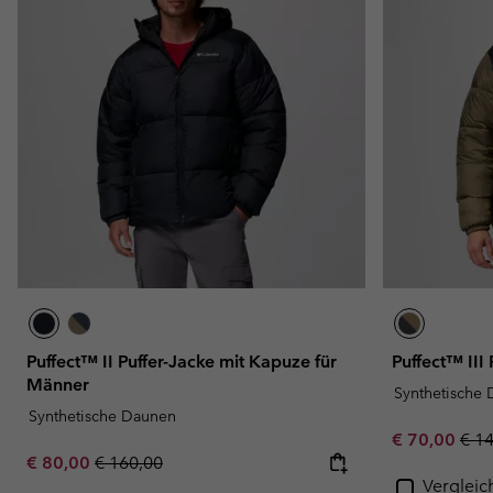
Puffect™ II Puffer-Jacke mit Kapuze für
Puffect™ III
Männer
Synthetische
Synthetische Daunen
Sale price:
Regu
€ 70,00
€ 1
Sale price:
Regular price:
€ 80,00
€ 160,00
Vergleic