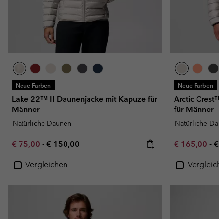
Neue Farben
Neue Farben
Lake 22™ II Daunenjacke mit Kapuze für
Arctic Cres
Männer
für Männer
Natürliche Daunen
Natürliche D
Minimum sale price:
Maximum price:
Minimum sal
M
€ 75,00
-
€ 150,00
€ 165,00
-
€
Vergleichen
Vergleic