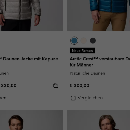
Neue Farben
t™ Daunen Jacke mit Kapuze
Arctic Crest™ verstaubare 
für Männer
aunen
Natürliche Daunen
e price:
aximum price:
Regular price:
 330,00
€ 300,00
hen
Vergleichen