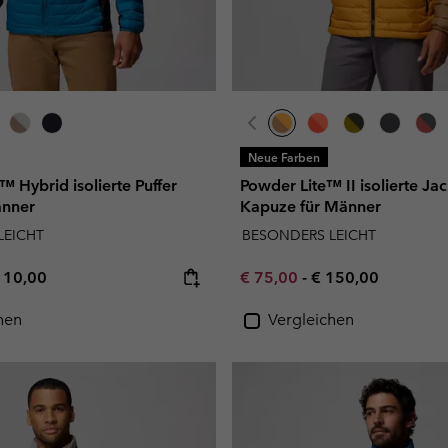
Neue Farben
 Hybrid isolierte Puffer
Powder Lite™ II isolierte Jac
änner
Kapuze für Männer
LEICHT
BESONDERS LEICHT
e price:
ximum price:
Minimum sale price:
Maximum price:
110,00
€ 75,00
-
€ 150,00
hen
Vergleichen