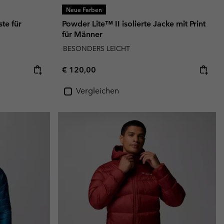
Neue Farben
te für
Powder Lite™ II isolierte Jacke mit Print
für Männer
BESONDERS LEICHT
Regular price:
€ 120,00
Vergleichen