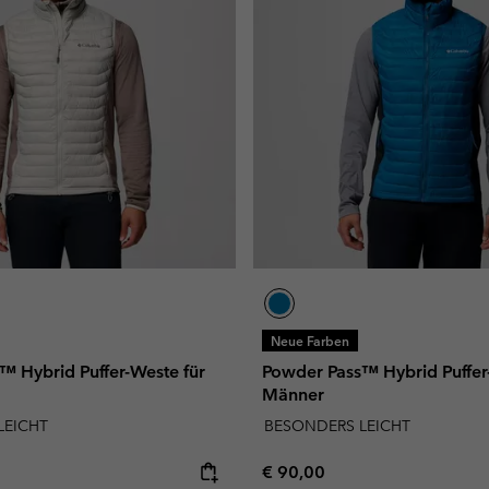
Neue Farben
™ Hybrid Puffer-Weste für
Powder Pass™ Hybrid Puffer
Männer
LEICHT
BESONDERS LEICHT
e:
Regular price:
€ 90,00