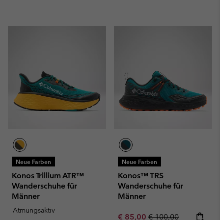
Neue Farben
Neue Farben
Konos Trillium ATR™
Konos™ TRS
Wanderschuhe für
Wanderschuhe für
Männer
Männer
Atmungsaktiv
Sale price:
Regular price:
€ 85,00
€ 100,00