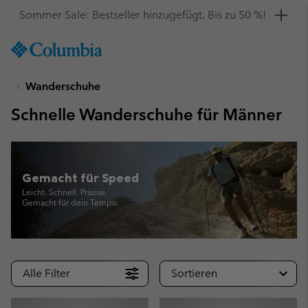
Hol dir einen 10 %-Gutschein
SKIP
Columbia
TO
Sportswear
CONTENT
Wanderschuhe
SKIP
TO
Schnelle Wanderschuhe für Männer
MAIN
NAV
SKIP
TO
Gemacht für Speed
SEARCH
Leicht. Schnell. Präzise.
Gemacht für dein Tempo.
Alle Filter
Sortieren