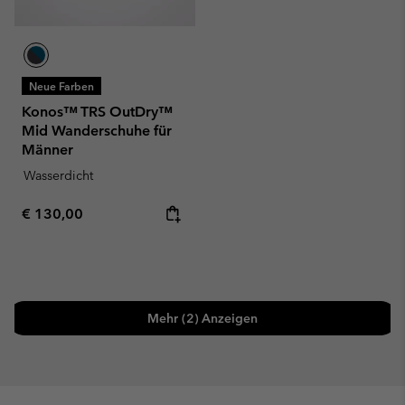
Neue Farben
Konos™ TRS OutDry™
Mid Wanderschuhe für
Männer
Wasserdicht
Regular price:
€ 130,00
Mehr (2) Anzeigen