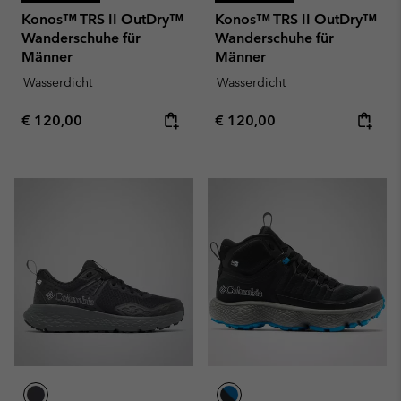
Konos™ TRS II OutDry™
Konos™ TRS II OutDry™
Wanderschuhe für
Wanderschuhe für
Männer
Männer
Wasserdicht
Wasserdicht
Regular price:
Regular price:
€ 120,00
€ 120,00