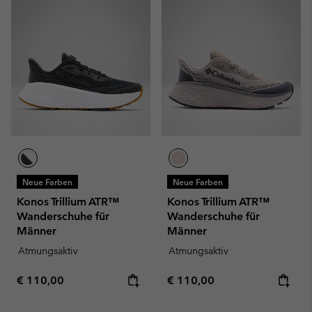
Neue Farben
Neue Farben
Konos Trillium ATR™
Konos Trillium ATR™
Wanderschuhe für
Wanderschuhe für
Männer
Männer
Atmungsaktiv
Atmungsaktiv
Regular price:
Regular price:
€ 110,00
€ 110,00