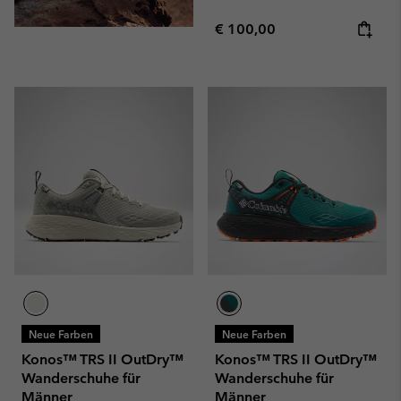
Regular price:
€ 100,00
Neue Farben
Neue Farben
Konos™ TRS II OutDry™
Konos™ TRS II OutDry™
Wanderschuhe für
Wanderschuhe für
Männer
Männer