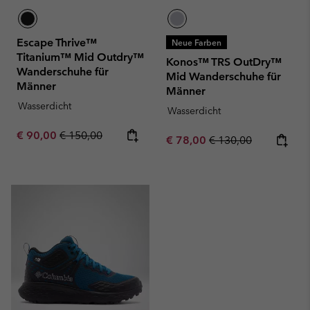
Escape Thrive™
Neue Farben
Titanium™ Mid Outdry™
Konos™ TRS OutDry™
Wanderschuhe für
Mid Wanderschuhe für
Männer
Männer
Wasserdicht
Wasserdicht
Sale price:
Regular price:
€ 90,00
€ 150,00
Sale price:
Regular price:
€ 78,00
€ 130,00