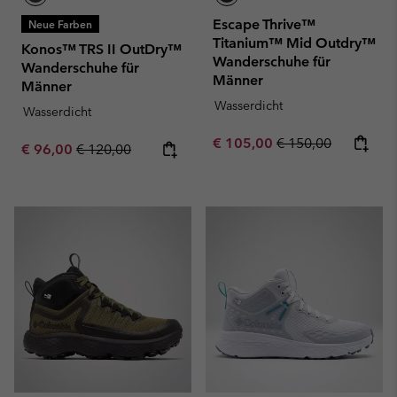
Escape Thrive™
Neue Farben
Titanium™ Mid Outdry™
Konos™ TRS II OutDry™
Wanderschuhe für
Wanderschuhe für
Männer
Männer
Wasserdicht
Wasserdicht
Sale price:
Regular price:
€ 105,00
€ 150,00
Sale price:
Regular price:
€ 96,00
€ 120,00