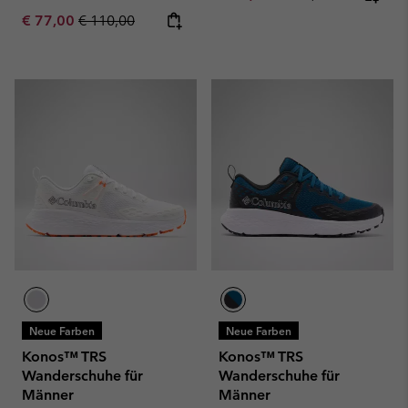
Sale price:
Regular price:
€ 77,00
€ 110,00
Neue Farben
Neue Farben
Konos™ TRS
Konos™ TRS
Wanderschuhe für
Wanderschuhe für
Männer
Männer