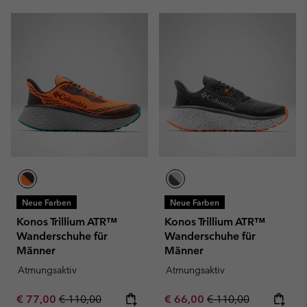
Neue Farben
Neue Farben
Konos Trillium ATR™
Konos Trillium ATR™
Wanderschuhe für
Wanderschuhe für
Männer
Männer
Atmungsaktiv
Atmungsaktiv
Sale price:
Regular price:
Sale price:
Regular price:
€ 77,00
€ 110,00
€ 66,00
€ 110,00