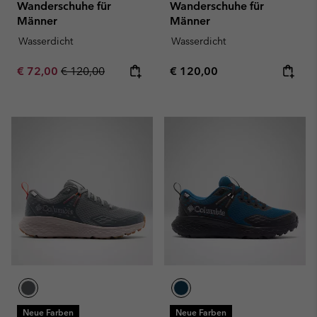
Wanderschuhe für
Wanderschuhe für
Männer
Männer
Wasserdicht
Wasserdicht
Sale price:
Regular price:
Regular price:
€ 72,00
€ 120,00
€ 120,00
Neue Farben
Neue Farben