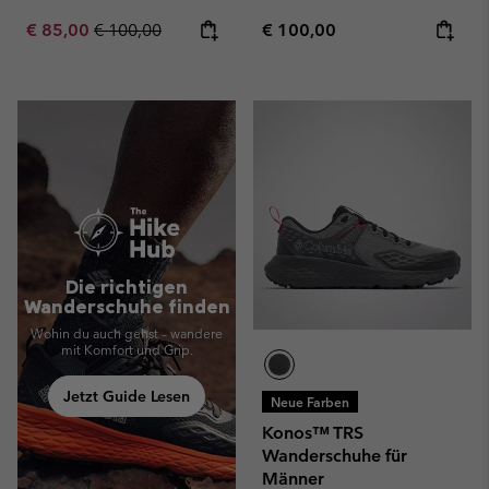
Sale price:
Regular price:
Regular price:
€ 85,00
€ 100,00
€ 100,00
Die richtigen
Wanderschuhe finden
Wohin du auch gehst – wandere
mit Komfort und Grip.
Jetzt Guide Lesen
Neue Farben
Konos™ TRS
Wanderschuhe für
Männer