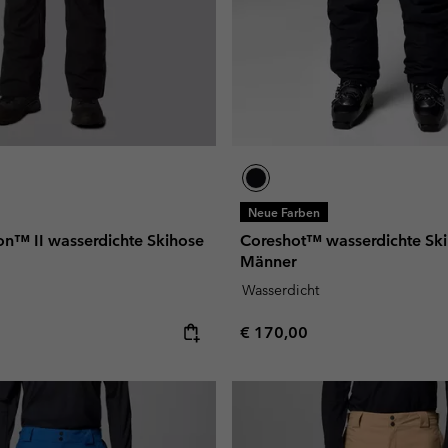
Neue Farben
on™ II wasserdichte Skihose
Coreshot™ wasserdichte Ski
Männer
Wasserdicht
e:
Regular price:
€ 170,00