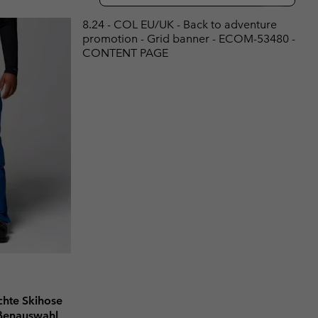
terhandschuhe
er Handschuhe
Guide Für Wasserdichte Artikel
Guide Für Wasserdichte Artikel
8.24 - COL EU/UK - Back to adventure
promotion - Grid banner - ECOM-53480 -
ng in
en-Produkte
CONTENT PAGE
ßen
ner-Produkte
chte Skihose
ößenauswahl