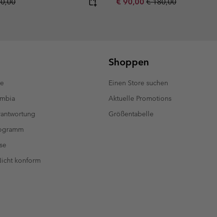
lar price:
Sale price:
Regular price:
80,00
€ 90,00
€ 180,00
Shoppen
te
Einen Store suchen
umbia
Aktuelle Promotions
antwortung
Größentabelle
rogramm
se
 Nicht konform