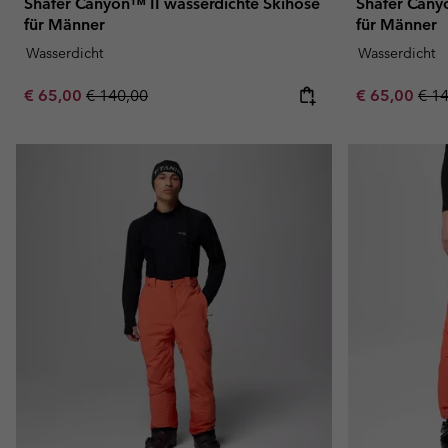
Shafer Canyon™ II wasserdichte Skihose
Shafer Cany
für Männer
für Männer
Wasserdicht
Wasserdicht
Sale price:
Regular price:
Sale price:
Regu
€ 65,00
€ 140,00
€ 65,00
€ 1