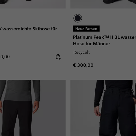
wasserdichte Skihose für
Neue Farben
Platinum Peak™ II 3L wasser
Hose für Männer
Recycelt
lar price:
30,00
Regular price:
€ 300,00