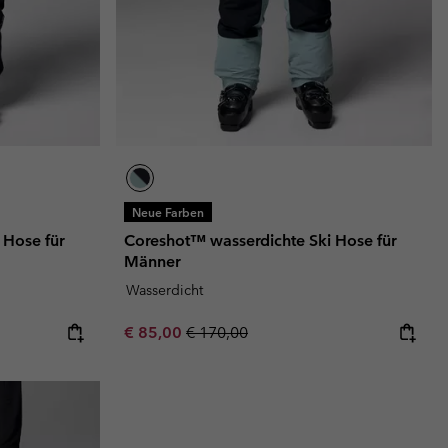
Neue Farben
 Hose für
Coreshot™ wasserdichte Ski Hose für
Männer
Wasserdicht
Sale price:
Regular price:
€ 85,00
€ 170,00