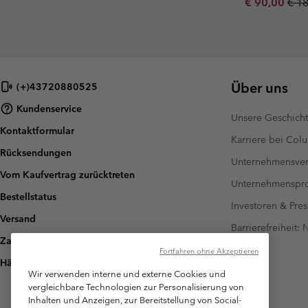
Sale price:
Regu
€ 90,00
€ 1
Über uns
(+)43720880525
Kundenservice
Unsere Geschich
Kontaktformular
Karriere bei Col
Rücksendungen
Unternehmensver
Vom Kaufvertrag zurücktreten
Unternehmensp
Bestellstatus
Investoren & Pres
Versand
Barrierefreiheit:
Zahlung
Fortfahren ohne Akzeptieren
Häufig gestellte Fragen
Wir verwenden interne und externe Cookies und
vergleichbare Technologien zur Personalisierung von
Inhalten und Anzeigen, zur Bereitstellung von Social-