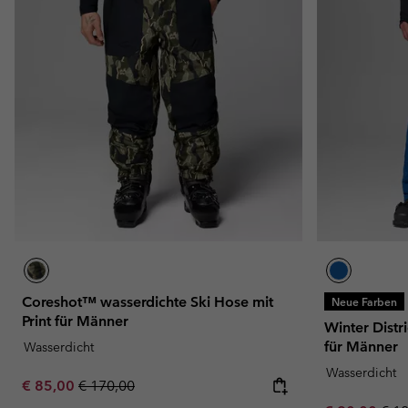
Coreshot™ wasserdichte Ski Hose mit
Neue Farben
Print für Männer
Winter Distr
für Männer
Wasserdicht
Wasserdicht
Sale price:
Regular price:
€ 85,00
€ 170,00