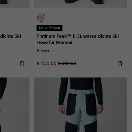
Neue Farben
dichte Ski
Platinum Peak™ II 3L wasserdichte Ski
Hose für Männer
Recycelt
Sale price:
Regular price:
€ 150,00
€ 300,00