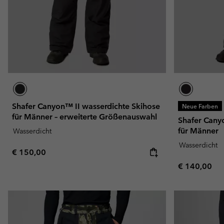
Shafer Canyon™ II wasserdichte Skihose
Neue Farben
für Männer – erweiterte Größenauswahl
Shafer Cany
für Männer
Wasserdicht
Wasserdicht
Regular price:
€ 150,00
Regular pric
€ 140,00