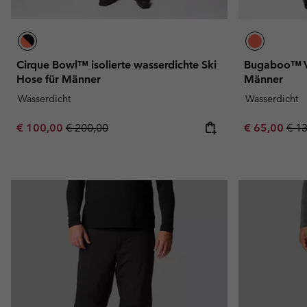
Cirque Bowl™ isolierte wasserdichte Ski
Bugaboo™ V 
Hose für Männer
Männer
Wasserdicht
Wasserdicht
Sale price:
Regular price:
Sale price:
Regu
€ 100,00
€ 200,00
€ 65,00
€ 1