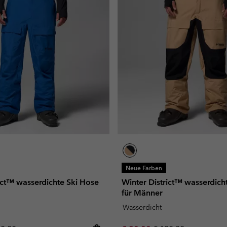
Neue Farben
ict™ wasserdichte Ski Hose
Winter District™ wasserdich
für Männer
Wasserdicht