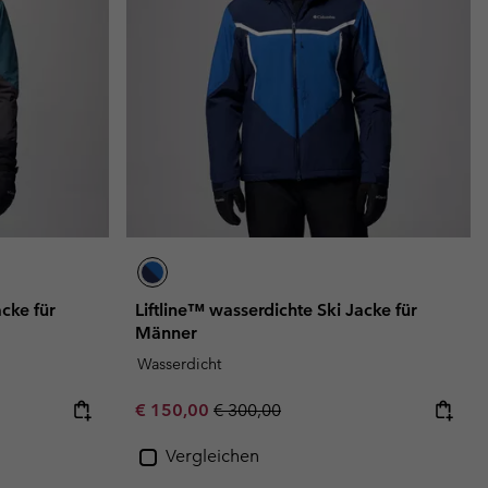
acke für
Liftline™ wasserdichte Ski Jacke für
Männer
Wasserdicht
Sale price:
Regular price:
€ 150,00
€ 300,00
Vergleichen