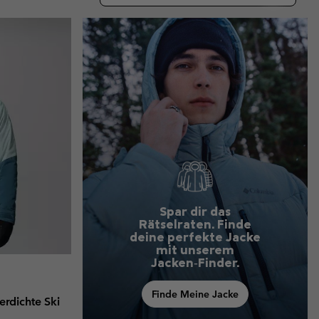
terhandschuhe
er Handschuhe
Guide Für Wasserdichte Artikel
Guide Für Wasserdichte Artikel
ng in
en-Produkte
ßen
ner-Produkte
Spar dir das
Rätselraten. Finde
deine perfekte Jacke
mit unserem
Jacken‑Finder.
Finde Meine Jacke
erdichte Ski