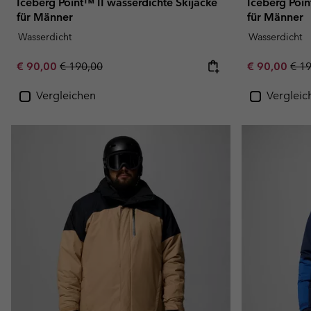
Iceberg Point™ II wasserdichte Skijacke
Iceberg Poin
für Männer
für Männer
Wasserdicht
Wasserdicht
Sale price:
Regular price:
Sale price:
Regu
€ 90,00
€ 190,00
€ 90,00
€ 1
Vergleichen
Vergleic