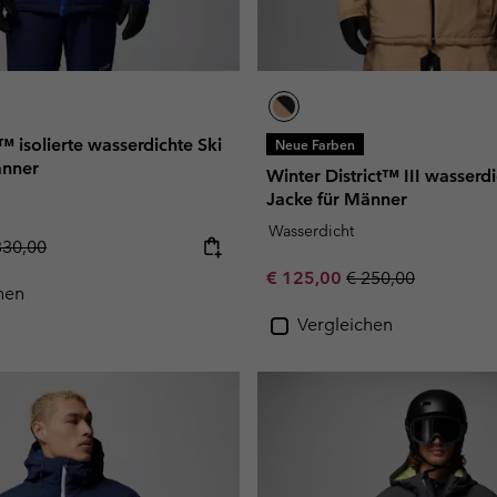
 isolierte wasserdichte Ski
Neue Farben
änner
Winter District™ III wasserdi
Jacke für Männer
Wasserdicht
gular price:
330,00
Sale price:
Regular price:
€ 125,00
€ 250,00
hen
Vergleichen