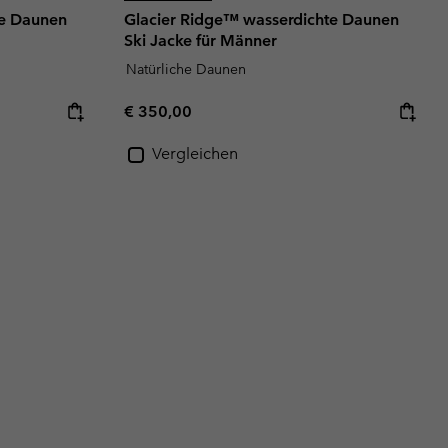
te Daunen
Glacier Ridge™ wasserdichte Daunen
Ski Jacke für Männer
Natürliche Daunen
Regular price:
€ 350,00
Vergleichen