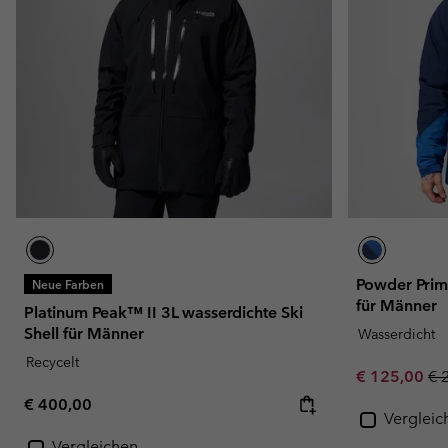
Powder Prim
Neue Farben
für Männer
Platinum Peak™ II 3L wasserdichte Ski
Shell für Männer
Wasserdicht
Recycelt
Sale price:
Re
€ 125,00
€ 
Regular price:
€ 400,00
Vergleic
Vergleichen