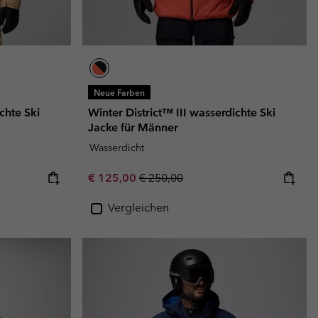
Neue Farben
chte Ski
Winter District™ III wasserdichte Ski
Jacke für Männer
Wasserdicht
Sale price:
Regular price:
€ 125,00
€ 250,00
Vergleichen