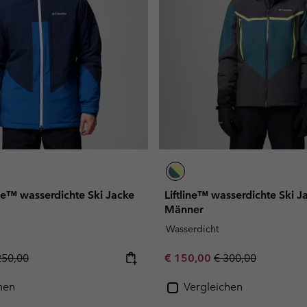
e™ wasserdichte Ski Jacke
Liftline™ wasserdichte Ski J
Männer
Wasserdicht
gular price:
Sale price:
Regular price:
250,00
€ 150,00
€ 300,00
hen
Vergleichen