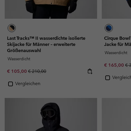
Last Tracks™ II wasserdichte isolierte
Cirque Bowl™
Skijacke für Männer – erweiterte
Jacke für M
Größenauswahl
Wasserdicht
Wasserdicht
Sale price:
Re
€ 165,00
€ 
Sale price:
Regular price:
€ 105,00
€ 210,00
Vergleic
Vergleichen