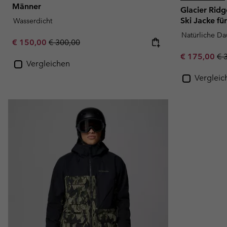
Männer
Glacier Rid
Ski Jacke fü
Wasserdicht
Natürliche D
Sale price:
Regular price:
€ 150,00
€ 300,00
Sale price:
Re
€ 175,00
€ 
Vergleichen
Vergleic