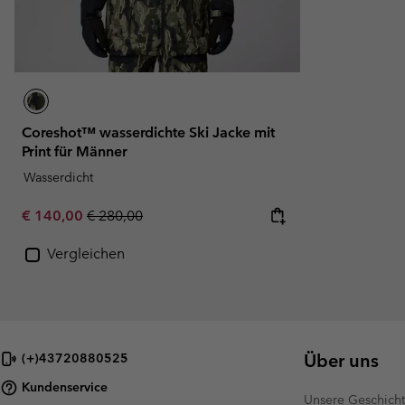
Coreshot™ wasserdichte Ski Jacke mit
Print für Männer
Wasserdicht
Sale price:
Regular price:
€ 140,00
€ 280,00
Vergleichen
Über uns
(+)43720880525
Kundenservice
Unsere Geschich