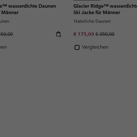
ge™ wasserdichte Daunen
Glacier Ridge™ wasserdich
r Männer
Ski Jacke für Männer
aunen
Natürliche Daunen
gular price:
Sale price:
Regular price:
350,00
€ 175,00
€ 350,00
hen
Vergleichen