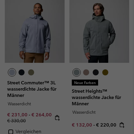
Street Commuter™ 3L
Neue Farben
wasserdichte Jacke für
Street Heights™
Männer
wasserdichte Jacke für
Männer
Wasserdicht
Wasserdicht
Minimum sale price:
Maximum sale price:
€ 231,00
-
€ 264,00
Regular price:
€ 330,00
Minimum sale price:
Maximum price:
€ 132,00
-
€ 220,00
Vergleichen