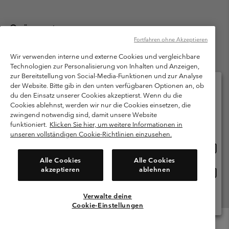
Österreich
Fortfahren ohne Akzeptieren
©
2026
Columbia Sportswear Austria GmbH. Moosfeldstraße 1, 5101
Bergheim, Salzburg Österreich. Alle Rechte vorbehalten.
Wir verwenden interne und externe Cookies und vergleichbare
Technologien zur Personalisierung von Inhalten und Anzeigen,
Nutzungsbedingungen
Allgemeine Verkaufsbedingungen
Garantie
zur Bereitstellung von Social-Media-Funktionen und zur Analyse
Datenschutzerklärung
der Website. Bitte gib in den unten verfügbaren Optionen an, ob
du den Einsatz unserer Cookies akzeptierst. Wenn du die
Bestimmungen und Bedingungen des Mitglieder Programms
Cookies ablehnst, werden wir nur die Cookies einsetzen, die
Bitte wählen Sie Ihr Lieferland und Ihre Sprache
zwingend notwendig sind, damit unsere Website
Nutzungsbedingungen Für Nutzergenerierte Inhalte
Impressum
Online-Einkauf verfügbar
funktioniert.
Klicken Sie hier, um weitere Informationen in
Cookies
unseren vollständigen Cookie-Richtlinien einzusehen.
Online
United States
Einkau
Kundenservice: Mo- Fr. 9:00 - 13:00 & 14:00- 18:00 Uhr
Alle Cookies
Alle Cookies
(+)43720880525
verfü
akzeptieren
ablehnen
Online
Österreich
Einkau
verfü
Verwalte deine
Alle Länder Anzeigen
Cookie-Einstellungen