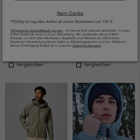
Neue Farben
Neue Farben
Nein Danke
Inner Limits™ IV
Inner Limits™ IV
**Gültig für reguläre Artikel ab einem Bestellwert von 150 €.
wasserdichte Jacke für
wasserdichte Jacke für
Männer
Männer
*
Allgemeine Geschäftsbedingungen
: Du kannst dich jederzeit abmelden. In jeder
E-Mail findest du einen Link zur Abmeldung. Wir verwenden deine E-Mail-
Recycelt
Recycelt
Adresse, um dich über Neuheiten, Angebote und Aktionen zu informieren.
Details zur Verarbeitung deiner Daten zu Marketingzwecken und zum Widerruf
deiner Einwilligung findest du in unserem
Datenschutzhinweis
.
Regular price:
Regular price:
€ 120,00
€ 120,00
Vergleichen
Vergleichen