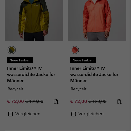
Neue Farben
Neue Farben
Inner Limits™ IV
Inner Limits™ IV
wasserdichte Jacke für
wasserdichte Jacke für
Männer
Männer
Recycelt
Recycelt
Sale price:
Regular price:
Sale price:
Regular price:
€ 72,00
€ 120,00
€ 72,00
€ 120,00
Vergleichen
Vergleichen