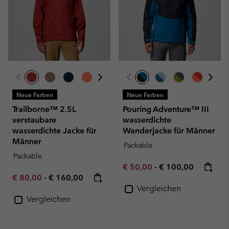
Neue Farben
Neue Farben
Trailborne™ 2.5L
Pouring Adventure™ III
verstaubare
wasserdichte
wasserdichte Jacke für
Wanderjacke für Männer
Männer
Packable
Packable
Minimum sale price:
Maximum price:
€ 50,00
-
€ 100,00
Minimum sale price:
Maximum price:
€ 80,00
-
€ 160,00
Vergleichen
Vergleichen