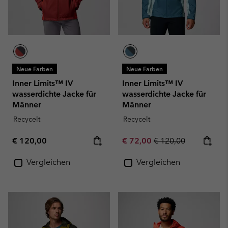
Neue Farben
Neue Farben
Inner Limits™ IV
Inner Limits™ IV
wasserdichte Jacke für
wasserdichte Jacke für
Männer
Männer
Recycelt
Recycelt
Regular price:
Sale price:
Regular price:
€ 120,00
€ 72,00
€ 120,00
Vergleichen
Vergleichen