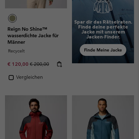
Spar dir das Rätselraten.
Finde deine perfekte
Reign No Shine™
Jacke mit unserem
wasserdichte Jacke für
Jacken‑Finder.
Männer
Finde Meine Jacke
Recycelt
Sale price:
Regular price:
€ 120,00
€ 200,00
Vergleichen