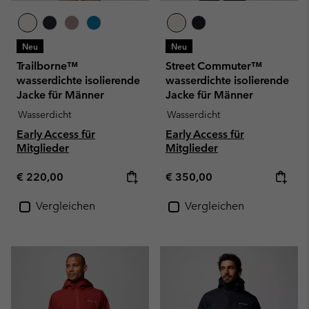
Neu
Neu
Trailborne™
Street Commuter™
wasserdichte isolierende
wasserdichte isolierende
Jacke für Männer
Jacke für Männer
Wasserdicht
Wasserdicht
Early Access für
Early Access für
Mitglieder
Mitglieder
Regular price:
Regular price:
€ 220,00
€ 350,00
Vergleichen
Vergleichen