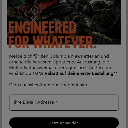
wasserdichte Jacke für
Regenjacke für Männer
Männer
Packable
Packable
Minimum sale price:
Maximum price:
€ 54,00
-
€ 90,00
Sale price:
Regular price:
€ 80,00
€ 100,00
Vergleichen
Vergleichen
Melde dich für den Columbia Newsletter an und
erhalte die neuesten Updates zu Ausrüstung, die
Mutter Natur zweimal überlegen lässt. Außerdem
erhältst du
10 % Rabatt auf deine erste Bestellung
**.
Dein nächstes Abenteuer beginnt hier.
Ihre E-Mail-Adresse
Jetzt Anmelden