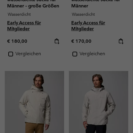
Männer – große Größen
Männer
Wasserdicht
Wasserdicht
Early Access für
Early Access für
Mitglieder
Mitglieder
Regular price:
Regular price:
€ 180,00
€ 170,00
Vergleichen
Vergleichen