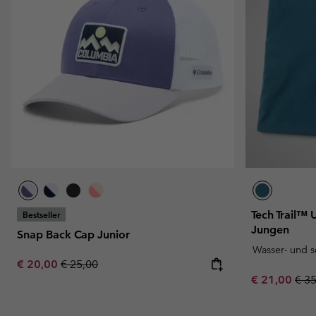
Tech Trail™ U
Bestseller
Jungen
Snap Back Cap Junior
Wasser- und 
Sale price:
Regular price:
€ 20,00
€ 25,00
Sale price:
Regu
€ 21,00
€ 3