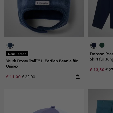
Dobson Pass
Neue Farben
Shirt für Ju
Youth Frosty Trail™ II Earflap Beanie für
Unisex
Sale price:
Regu
€ 13,50
€ 2
Sale price:
Regular price:
€ 11,00
€ 22,00