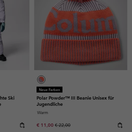
Neue Farben
te Ski
Polar Powder™ III Beanie Unisex für
e
Jugendliche
Warm
Sale price:
Regular price:
€ 11,00
€ 22,00