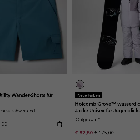
tility Wander-Shorts für
Neue Farben
Holcomb Grove™ wasserdich
Jacke Unisex für Jugendlich
schmutzabweisend
Outgrown™
lar price:
5,00
Sale price:
Regular price:
€ 87,50
€ 175,00