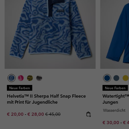
Fleecejacken
Fleecejacken
Omni-MAX™
Amaze™
Technische Fleece
Technische Fleece
Omni-MAX™
Sherpa fleece
Sherpa Fleece
Alltags-Fleece
Alltags-Fleece
Fleecewesten
Fleecewesten
Neue Farben
Neue Farben
Helvetia™ II Sherpa Half Snap Fleece
Watertight™ 
mit Print für Jugendliche
Jungen
Wasserdicht
Minimum sale price:
Maximum sale price:
Regular price:
€ 20,00
-
€ 28,00
€ 45,00
Minimum sal
Ma
€ 30,00
-
€ 