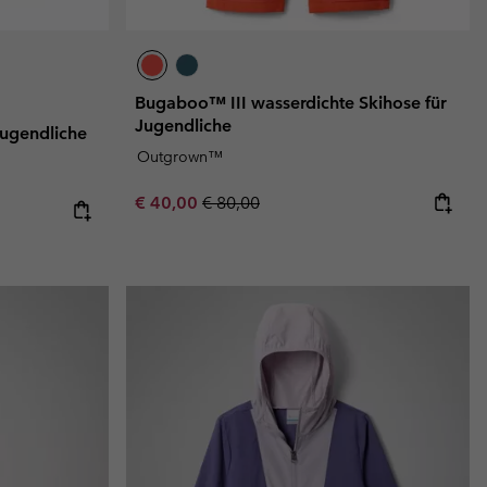
Bugaboo™ III wasserdichte Skihose für
Jugendliche
 Jugendliche
Outgrown™
Sale price:
Regular price:
€ 40,00
€ 80,00