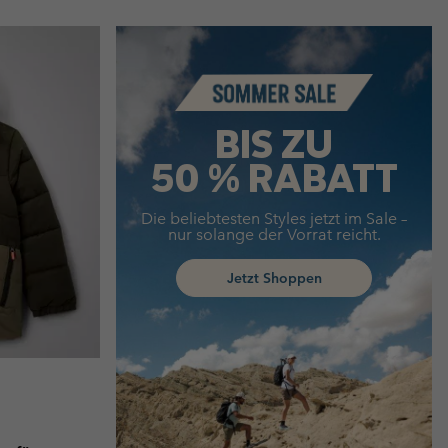
Summer Sale
BIS ZU
50 % RABATT
Die beliebtesten Styles jetzt im Sale –
nur solange der Vorrat reicht.
Jetzt Shoppen