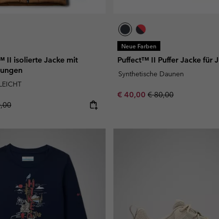
Neue Farben
 II isolierte Jacke mit
Puffect™ II Puffer Jacke für
Jungen
Synthetische Daunen
LEICHT
Sale price:
Regular price:
€ 40,00
€ 80,00
lar price:
0,00