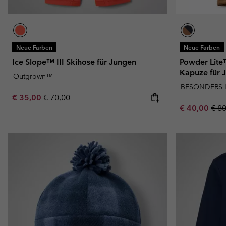
Neue Farben
Neue Farben
Ice Slope™ III Skihose für Jungen
Powder Lite™
Kapuze für 
Outgrown™
BESONDERS 
Sale price:
Regular price:
€ 35,00
€ 70,00
Sale price:
Regu
€ 40,00
€ 8