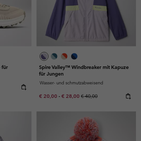
für
Spire Valley™ Windbreaker mit Kapuze
für Jungen
Wasser- und schmutzabweisend
e:
ice:
Minimum sale price:
Maximum sale price:
Regular price:
€ 20,00
-
€ 28,00
€ 40,00