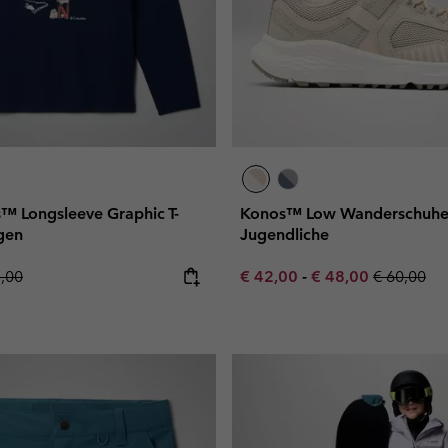
™ Longsleeve Graphic T-
Konos™ Low Wanderschuhe 
ngen
Jugendliche
lar price:
Minimum sale price:
Maximum sale pric
Regular pr
7,00
€ 42,00
-
€ 48,00
€ 60,00