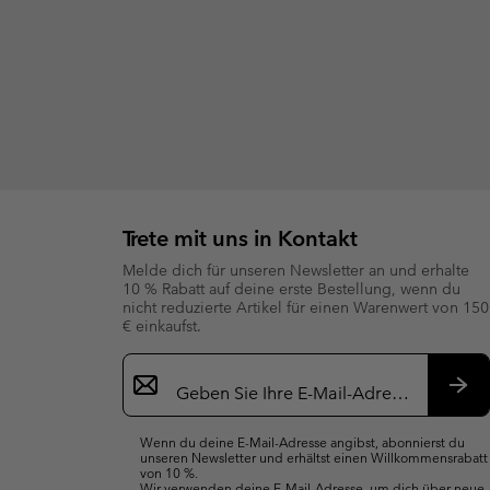
Trete mit uns in Kontakt
Melde dich für unseren Newsletter an und erhalte
10 % Rabatt auf deine erste Bestellung, wenn du
nicht reduzierte Artikel für einen Warenwert von 150
€ einkaufst.
Newsletter-
Anmeldung
Abo
Wenn du deine E-Mail-Adresse angibst, abonnierst du
unseren Newsletter und erhältst einen Willkommensrabatt
von 10 %.
Wir verwenden deine E-Mail-Adresse, um dich über neue