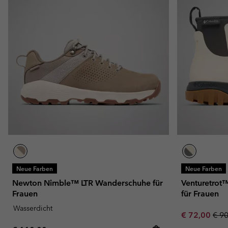
Neue Farben
Neue Farben
Newton Nimble™ LTR Wanderschuhe für
Venturetrot™
Frauen
für Frauen
Wasserdicht
Sale price:
Regu
€ 72,00
€ 9