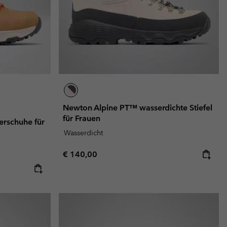
Newton Alpine PT™ wasserdichte Stiefel
für Frauen
rschuhe für
Wasserdicht
Regular price:
€ 140,00