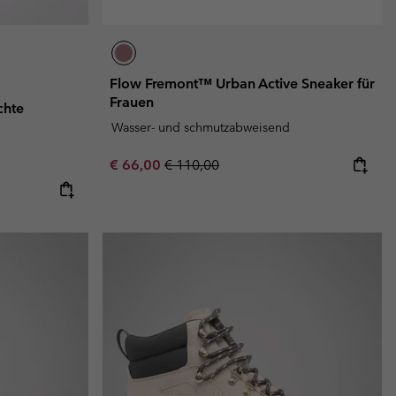
Flow Fremont™ Urban Active Sneaker für
Frauen
chte
Wasser- und schmutzabweisend
Sale price:
Regular price:
€ 66,00
€ 110,00