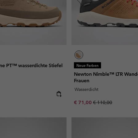
ne PT™ wasserdichte Stiefel
Neue Farben
Newton Nimble™ LTR Wande
Frauen
Wasserdicht
e:
Sale price:
Regular price:
€ 71,00
€ 110,00