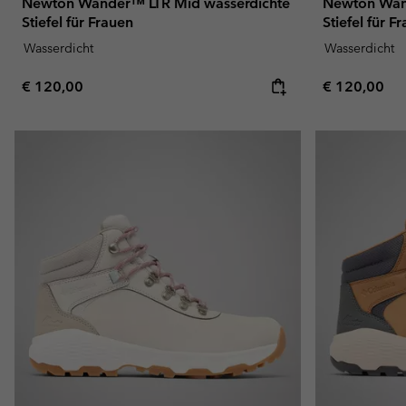
Newton Wander™ LTR Mid wasserdichte
Newton Wan
Stiefel für Frauen
Stiefel für F
Wasserdicht
Wasserdicht
Regular price:
Regular pric
€ 120,00
€ 120,00