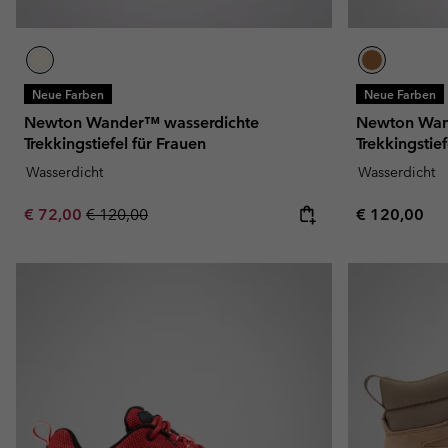
Neue Farben
Neue Farben
Newton Wander™ wasserdichte
Newton Wan
Trekkingstiefel für Frauen
Trekkingstief
Wasserdicht
Wasserdicht
Sale price:
Regular price:
Regular pric
€ 72,00
€ 120,00
€ 120,00