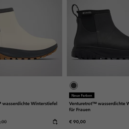
Neue Farben
 wasserdichte Winterstiefel
Venturetrot™ wasserdichte W
für Frauen
lar price:
Regular price:
0,00
€ 90,00