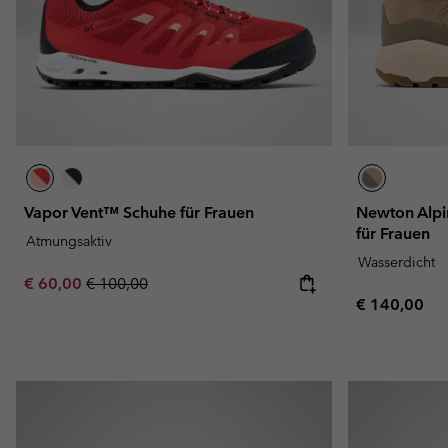
Vapor Vent™ Schuhe für Frauen
Newton Alpi
für Frauen
Atmungsaktiv
Wasserdicht
Sale price:
Regular price:
€ 60,00
€ 100,00
Regular pric
€ 140,00