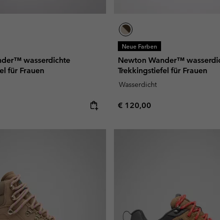
Neue Farben
der™ wasserdichte
Newton Wander™ wasserdi
el für Frauen
Trekkingstiefel für Frauen
Wasserdicht
e:
Regular price:
€ 120,00