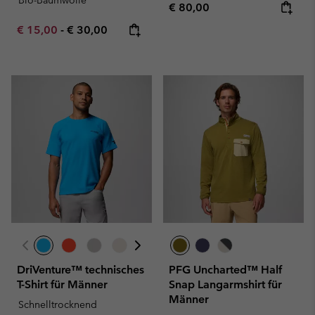
Bio-Baumwolle
Regular price:
€ 80,00
Minimum sale price:
Maximum price:
€ 15,00
-
€ 30,00
DriVenture™ technisches
PFG Uncharted™ Half
T-Shirt für Männer
Snap Langarmshirt für
Männer
Schnelltrocknend