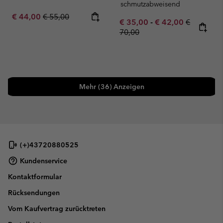
schmutzabweisend
Sale price:
Regular price:
€ 44,00
€ 55,00
Minimum sale price:
Maximum sale pric
Regular pr
€ 35,00
-
€ 42,00
€
70,00
Mehr (36) Anzeigen
(+)43720880525
Kundenservice
Kontaktformular
Rücksendungen
Vom Kaufvertrag zurücktreten