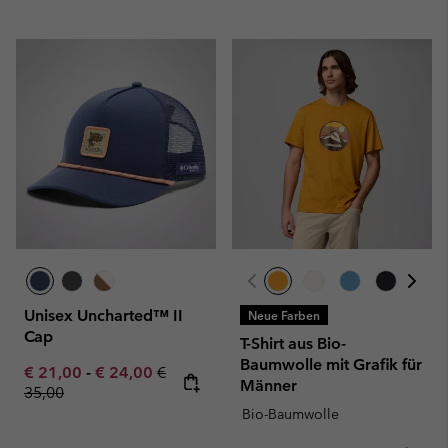
Unisex Uncharted™ II
Neue Farben
Cap
T-Shirt aus Bio-
Baumwolle mit Grafik für
Minimum sale price:
Maximum sale price:
Regular price:
€ 21,00
-
€ 24,00
€
Männer
35,00
Bio-Baumwolle