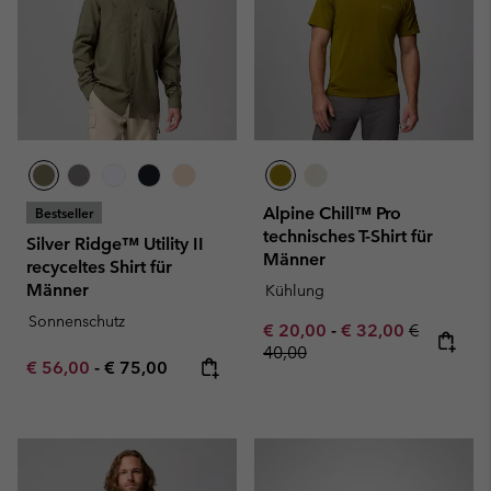
Alpine Chill™ Pro
Bestseller
technisches T-Shirt für
Silver Ridge™ Utility II
Männer
recyceltes Shirt für
Männer
Kühlung
Sonnenschutz
Minimum sale price:
Maximum sale pric
Regular pr
€ 20,00
-
€ 32,00
€
40,00
Minimum sale price:
Maximum price:
€ 56,00
-
€ 75,00