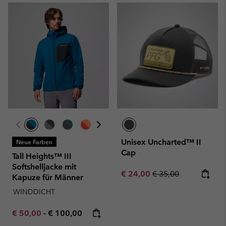
Unisex Uncharted™ II
Neue Farben
Cap
Tall Heights™ III
Softshelljacke mit
Sale price:
Regular price:
€ 24,00
€ 35,00
Kapuze für Männer
WINDDICHT
Minimum sale price:
Maximum price:
€ 50,00
-
€ 100,00