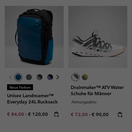
Drainmaker™ ATV Water
Neue Farben
Schuhe für Männer
Unisex Landroamer™
Everyday 24L Rucksack
Atmungsaktiv
Minimum sale price:
Maximum price:
€ 84,00
-
€ 120,00
Minimum sale price:
Maximum price:
€ 72,00
-
€ 90,00