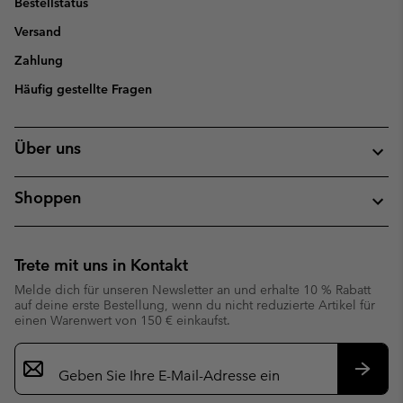
Bestellstatus
Versand
Zahlung
Häufig gestellte Fragen
Über uns
Shoppen
Trete mit uns in Kontakt
Melde dich für unseren Newsletter an und erhalte 10 % Rabatt
auf deine erste Bestellung, wenn du nicht reduzierte Artikel für
einen Warenwert von 150 € einkaufst.
Newsletter-
Anmeldung
Abonn