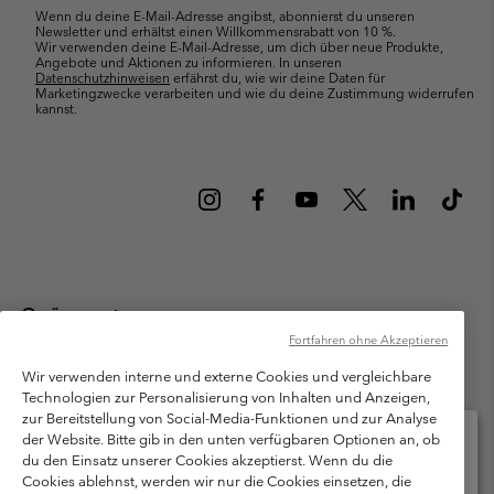
Wenn du deine E-Mail-Adresse angibst, abonnierst du unseren
Newsletter und erhältst einen Willkommensrabatt von 10 %.
Wir verwenden deine E-Mail-Adresse, um dich über neue Produkte,
Angebote und Aktionen zu informieren. In unseren
Datenschutzhinweisen
erfährst du, wie wir deine Daten für
Marketingzwecke verarbeiten und wie du deine Zustimmung widerrufen
kannst.
Österreich
Fortfahren ohne Akzeptieren
©
2026
Columbia Sportswear Austria GmbH. Moosfeldstraße 1, 5101
Bergheim, Salzburg Österreich. Alle Rechte vorbehalten.
Wir verwenden interne und externe Cookies und vergleichbare
Technologien zur Personalisierung von Inhalten und Anzeigen,
Nutzungsbedingungen
Allgemeine Verkaufsbedingungen
Garantie
zur Bereitstellung von Social-Media-Funktionen und zur Analyse
Datenschutzerklärung
der Website. Bitte gib in den unten verfügbaren Optionen an, ob
du den Einsatz unserer Cookies akzeptierst. Wenn du die
Bestimmungen und Bedingungen des Mitglieder Programms
Cookies ablehnst, werden wir nur die Cookies einsetzen, die
Bitte wählen Sie Ihr Lieferland und Ihre Sprache