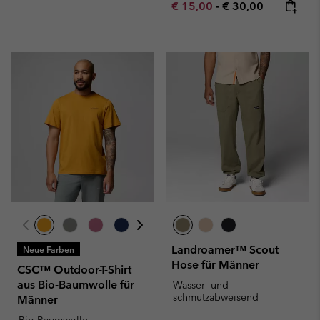
Minimum sale price:
Maximum price:
€ 15,00
-
€ 30,00
Landroamer™ Scout
Neue Farben
Hose für Männer
CSC™ Outdoor-T-Shirt
aus Bio-Baumwolle für
Wasser- und
schmutzabweisend
Männer