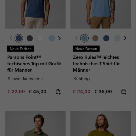
Neue Farben
Neue Farben
Parsons Point™
Zero Rules™ leichtes
techisches Top mit Grafik
technisches T-Shirt für
für Männer
Männer
Schweißaufnahme
Kühlung
Minimum sale price:
Maximum price:
Minimum sale price:
Maximum price:
€ 22,00
-
€ 45,00
€ 24,00
-
€ 35,00