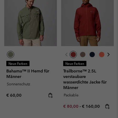
Neue Farben
Neue Farben
Bahama™ II Hemd für
Trailborne™ 2.5L
Männer
verstaubare
wasserdichte Jacke für
Sonnenschutz
Männer
Regular price:
€ 60,00
Packable
Minimum sale price:
Maximum price:
€ 80,00
-
€ 160,00