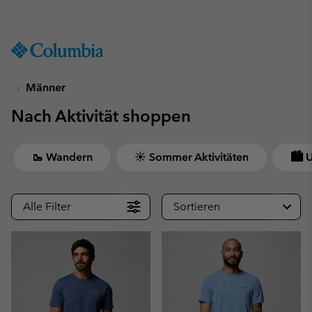
Hol dir einen 10 %-Gutschein
SKIP
Columbia
TO
Sportswear
CONTENT
Männer
SKIP
TO
Nach Aktivität shoppen
MAIN
NAV
SKIP
🥾 Wandern
☀ Sommer Aktivitäten
🏙 
TO
SEARCH
Alle Filter
Sortieren