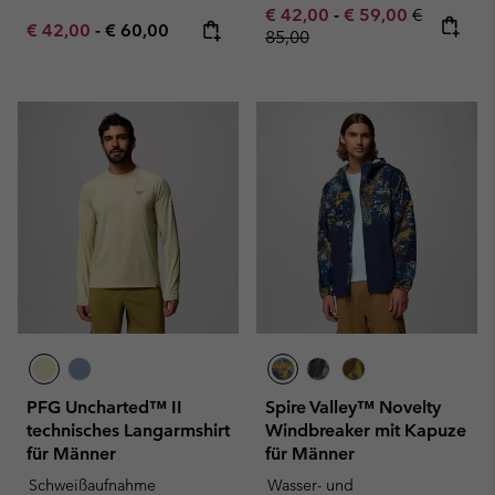
Minimum sale price:
Maximum sale pric
Regular pr
€ 42,00
-
€ 59,00
€
Minimum sale price:
Maximum price:
€ 42,00
-
€ 60,00
85,00
PFG Uncharted™ II
Spire Valley™ Novelty
technisches Langarmshirt
Windbreaker mit Kapuze
für Männer
für Männer
Schweißaufnahme
Wasser- und