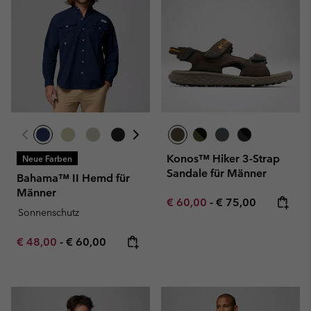
Konos™ Hiker 3-Strap
Neue Farben
Sandale für Männer
Bahama™ II Hemd für
Männer
Minimum sale price:
Maximum price:
€ 60,00
-
€ 75,00
Sonnenschutz
Minimum sale price:
Maximum price:
€ 48,00
-
€ 60,00