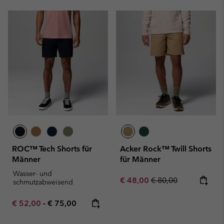
ROC™ Tech Shorts für
Acker Rock™ Twill Shorts
Männer
für Männer
Wasser- und
Sale price:
Regular price:
€ 48,00
€ 80,00
schmutzabweisend
Minimum sale price:
Maximum price:
€ 52,00
-
€ 75,00