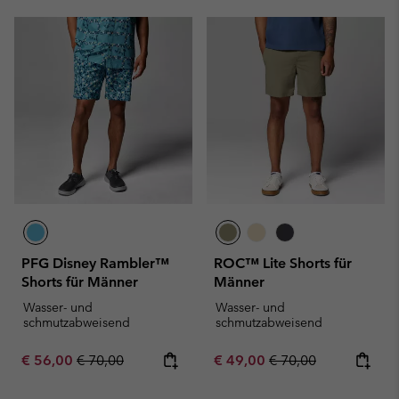
PFG Disney Rambler™
ROC™ Lite Shorts für
Shorts für Männer
Männer
Wasser- und
Wasser- und
schmutzabweisend
schmutzabweisend
Sale price:
Regular price:
Sale price:
Regular price:
€ 56,00
€ 70,00
€ 49,00
€ 70,00