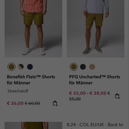
Bonefish Flats™ Shorts
PFG Uncharted™ Shorts
für Männer
für Männer
Stretchstoff
Minimum sale price:
Maximum sale pric
Regular pr
€ 33,00
-
€ 38,00
€
55,00
Sale price:
Regular price:
€ 36,00
€ 60,00
8.24 - COL EU/UK - Back to