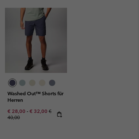
Washed Out™ Shorts für
Herren
Minimum sale price:
Maximum sale price:
Regular price:
€ 28,00
-
€ 32,00
€
40,00