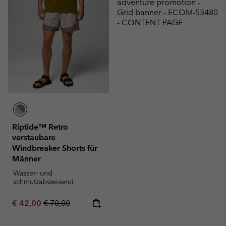
adventure promotion -
Grid banner - ECOM-53480
- CONTENT PAGE
Riptide™ Retro
verstaubare
Windbreaker Shorts für
Männer
Wasser- und
schmutzabweisend
Sale price:
Regular price:
€ 42,00
€ 70,00