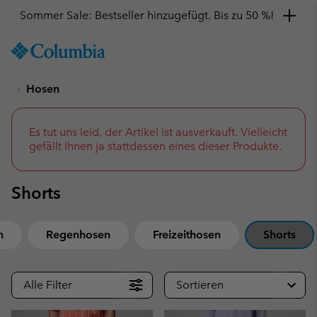
Sommer Sale: Bestseller hinzugefügt. Bis zu 50 %!
SKIP
Columbia
TO
Sportswear
CONTENT
Hosen
SKIP
TO
MAIN
NAV
Es tut uns leid, der Artikel ist ausverkauft. Vielleicht
gefällt Ihnen ja stattdessen eines dieser Produkte.
SKIP
TO
SEARCH
Shorts
n
Regenhosen
Freizeithosen
Shorts
Alle Filter
Sortieren