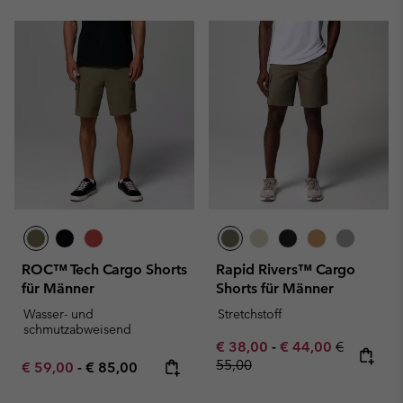
ROC™ Tech Cargo Shorts
Rapid Rivers™ Cargo
für Männer
Shorts für Männer
Wasser- und
Stretchstoff
schmutzabweisend
Minimum sale price:
Maximum sale pric
Regular pr
€ 38,00
-
€ 44,00
€
55,00
Minimum sale price:
Maximum price:
€ 59,00
-
€ 85,00