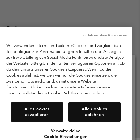
Österreich
Fortfahren ohne Akzeptieren
©
2026
Columbia Sportswear Austria GmbH. Moosfeldstraße 1, 5101
Bergheim, Salzburg Österreich. Alle Rechte vorbehalten.
Wir verwenden interne und externe Cookies und vergleichbare
Technologien zur Personalisierung von Inhalten und Anzeigen,
Nutzungsbedingungen
Allgemeine Verkaufsbedingungen
Garantie
zur Bereitstellung von Social-Media-Funktionen und zur Analyse
Datenschutzerklärung
der Website. Bitte gib in den unten verfügbaren Optionen an, ob
du den Einsatz unserer Cookies akzeptierst. Wenn du die
Bestimmungen und Bedingungen des Mitglieder Programms
Cookies ablehnst, werden wir nur die Cookies einsetzen, die
Bitte wählen Sie Ihr Lieferland und Ihre Sprache
zwingend notwendig sind, damit unsere Website
Nutzungsbedingungen Für Nutzergenerierte Inhalte
Impressum
Online-Einkauf verfügbar
funktioniert.
Klicken Sie hier, um weitere Informationen in
Cookies
unseren vollständigen Cookie-Richtlinien einzusehen.
Online
United States
Einkau
Kundenservice: Mo- Fr. 9:00 - 13:00 & 14:00- 18:00 Uhr
Alle Cookies
Alle Cookies
(+)43720880525
verfü
akzeptieren
ablehnen
Online
Österreich
Einkau
verfü
Verwalte deine
Alle Länder Anzeigen
Cookie-Einstellungen