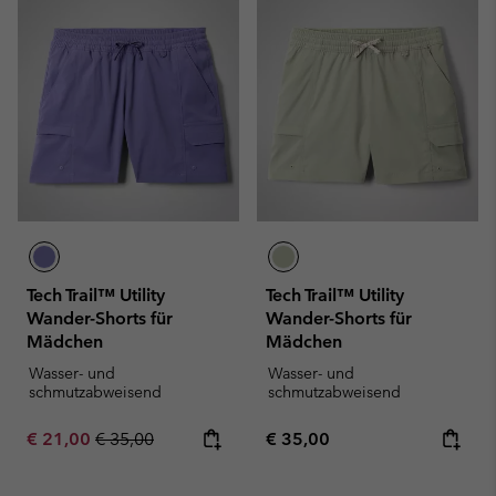
Tech Trail™ Utility
Tech Trail™ Utility
Wander-Shorts für
Wander-Shorts für
Mädchen
Mädchen
Wasser- und
Wasser- und
schmutzabweisend
schmutzabweisend
Sale price:
Regular price:
Regular price:
€ 21,00
€ 35,00
€ 35,00