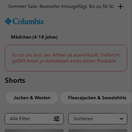
Sommer Sale: Bestseller hinzugefügt. Bis zu 50 %!
SKIP
Columbia
TO
Sportswear
CONTENT
Mädchen (4-18 jahre)
SKIP
TO
MAIN
NAV
Es tut uns leid, der Artikel ist ausverkauft. Vielleicht
gefällt Ihnen ja stattdessen eines dieser Produkte.
SKIP
TO
SEARCH
Shorts
Jacken & Westen
Fleecejacken & Sweatshirts
Alle Filter
Sortieren