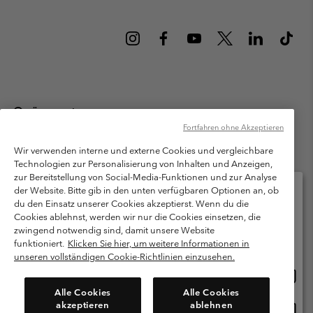
Österreich
Fortfahren ohne Akzeptieren
©
2026
Columbia Sportswear Austria GmbH. Moosfeldstraße 1, 5101
Bergheim, Salzburg Österreich. Alle Rechte vorbehalten.
Wir verwenden interne und externe Cookies und vergleichbare
Technologien zur Personalisierung von Inhalten und Anzeigen,
Nutzungsbedingungen
Allgemeine Verkaufsbedingungen
Garantie
zur Bereitstellung von Social-Media-Funktionen und zur Analyse
Datenschutzerklärung
der Website. Bitte gib in den unten verfügbaren Optionen an, ob
du den Einsatz unserer Cookies akzeptierst. Wenn du die
Bestimmungen und Bedingungen des Mitglieder Programms
Cookies ablehnst, werden wir nur die Cookies einsetzen, die
Bitte wählen Sie Ihr Lieferland und Ihre Sprache
zwingend notwendig sind, damit unsere Website
Nutzungsbedingungen Für Nutzergenerierte Inhalte
Impressum
Online-Einkauf verfügbar
funktioniert.
Klicken Sie hier, um weitere Informationen in
Cookies
unseren vollständigen Cookie-Richtlinien einzusehen.
Online
United States
Einkau
Kundenservice: Mo- Fr. 9:00 - 13:00 & 14:00- 18:00 Uhr
Alle Cookies
Alle Cookies
(+)43720880525
verfü
akzeptieren
ablehnen
Online
Österreich