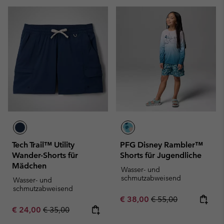
Tech Trail™ Utility
PFG Disney Rambler™
Wander-Shorts für
Shorts für Jugendliche
Mädchen
Wasser- und
schmutzabweisend
Wasser- und
schmutzabweisend
Sale price:
Regular price:
€ 38,00
€ 55,00
Sale price:
Regular price:
€ 24,00
€ 35,00