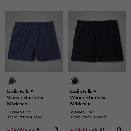
Leslie Falls™
Leslie Falls™
Wandershorts für
Wandershorts für
Mädchen
Mädchen
Wasser- und
Wasser- und
schmutzabweisend
schmutzabweisend
Sale price:
Regular price:
Sale price:
Regular price:
€ 15,00
€ 30,00
€ 18,00
€ 30,00