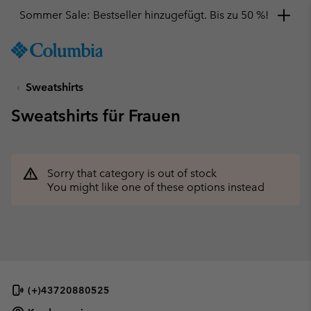
Sommer Sale: Bestseller hinzugefügt. Bis zu 50 %!
SKIP
Columbia
TO
Sportswear
CONTENT
Sweatshirts
SKIP
TO
Sweatshirts für Frauen
MAIN
NAV
SKIP
TO
Sorry that category is out of stock
SEARCH
You might like one of these options instead
(+)43720880525