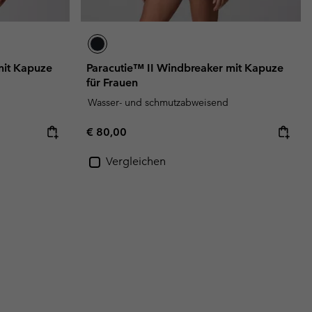
mit Kapuze
Paracutie™ II Windbreaker mit Kapuze
für Frauen
Wasser- und schmutzabweisend
Regular price:
€ 80,00
Vergleichen