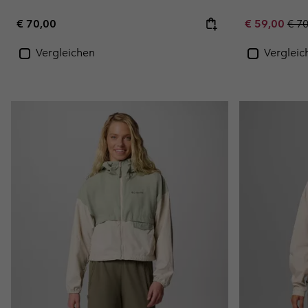
Regular price:
Sale price:
Regu
€ 70,00
€ 59,00
€ 7
Vergleichen
Vergleic