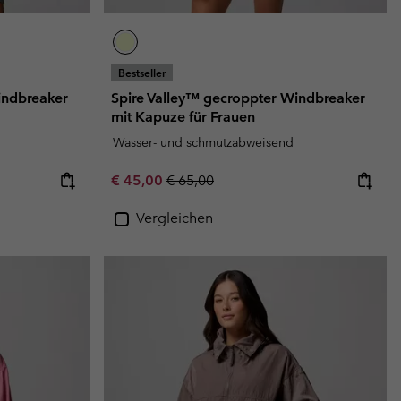
Bestseller
indbreaker
Spire Valley™ gecroppter Windbreaker
mit Kapuze für Frauen
Wasser- und schmutzabweisend
Sale price:
Regular price:
€ 45,00
€ 65,00
Vergleichen