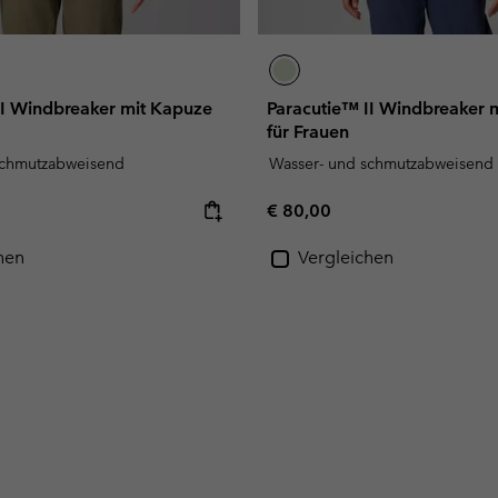
II Windbreaker mit Kapuze
Paracutie™ II Windbreaker 
für Frauen
schmutzabweisend
Wasser- und schmutzabweisend
e:
Regular price:
€ 80,00
hen
Vergleichen