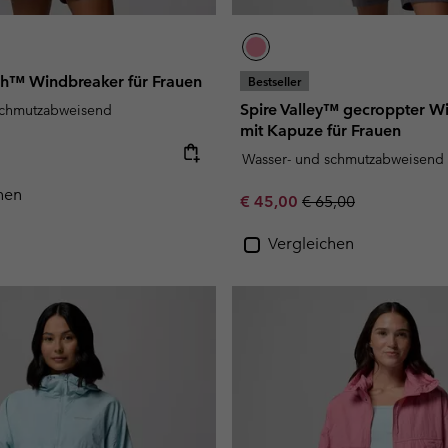
h™ Windbreaker für Frauen
Bestseller
Spire Valley™ gecroppter W
schmutzabweisend
mit Kapuze für Frauen
e:
Wasser- und schmutzabweisend
hen
Sale price:
Regular price:
€ 45,00
€ 65,00
Vergleichen