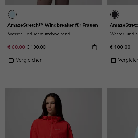
AmazeStretch™ Windbreaker für Frauen
AmazeStretc
Wasser- und schmutzabweisend
Wasser- und 
Sale price:
Regular price:
Regular pric
€ 60,00
€ 100,00
€ 100,00
Vergleichen
Vergleic