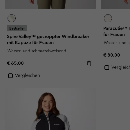
Paracutie™ 
Bestseller
für Frauen
Spire Valley™ gecroppter Windbreaker
mit Kapuze für Frauen
Wasser- und 
Wasser- und schmutzabweisend
Regular pric
€ 80,00
Regular price:
€ 65,00
Vergleic
Vergleichen