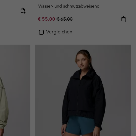
Wasser- und schmutzabweisend
Sale price:
Regular price:
€ 55,00
€ 65,00
Vergleichen