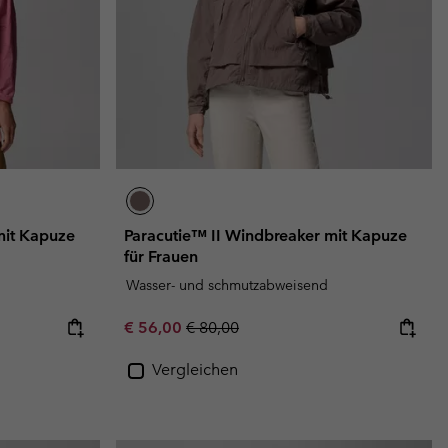
mit Kapuze
Paracutie™ II Windbreaker mit Kapuze
für Frauen
Wasser- und schmutzabweisend
Sale price:
Regular price:
€ 56,00
€ 80,00
Vergleichen