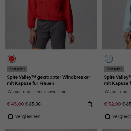
Bestseller
Bestseller
Spire Valley™ gecroppter Windbreaker
Spire Valle
mit Kapuze für Frauen
mit Kapuze f
Wasser- und schmutzabweisend
Wasser- und 
Sale price:
Regular price:
Sale price:
Regu
€ 45,00
€ 65,00
€ 52,00
€ 6
Vergleichen
Vergleic