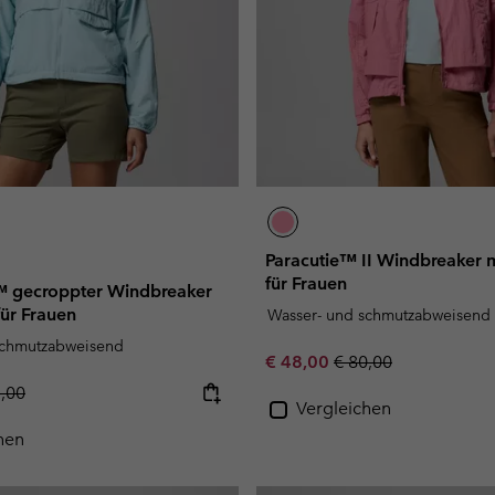
Paracutie™ II Windbreaker 
für Frauen
y™ gecroppter Windbreaker
ür Frauen
Wasser- und schmutzabweisend
schmutzabweisend
Sale price:
Regular price:
€ 48,00
€ 80,00
lar price:
5,00
Vergleichen
hen