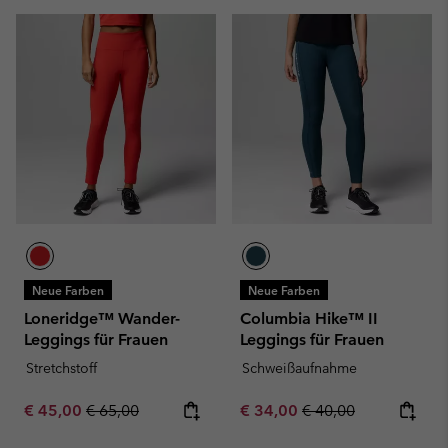
Neue Farben
Neue Farben
Loneridge™ Wander-
Columbia Hike™ II
Leggings für Frauen
Leggings für Frauen
Stretchstoff
Schweißaufnahme
Sale price:
Regular price:
Sale price:
Regular price:
€ 45,00
€ 65,00
€ 34,00
€ 40,00