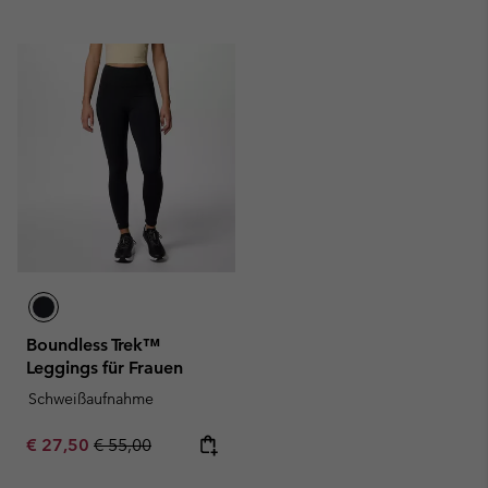
Boundless Trek™
Leggings für Frauen
Schweißaufnahme
Sale price:
Regular price:
€ 27,50
€ 55,00