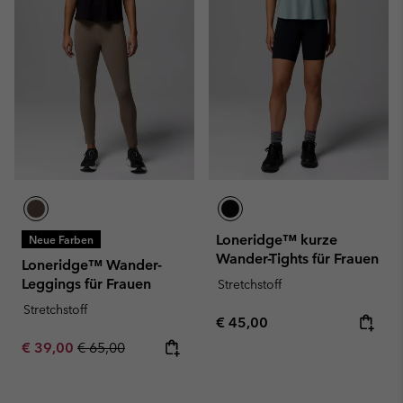
Loneridge™ kurze
Neue Farben
Wander-Tights für Frauen
Loneridge™ Wander-
Leggings für Frauen
Stretchstoff
Stretchstoff
Regular price:
€ 45,00
Sale price:
Regular price:
€ 39,00
€ 65,00