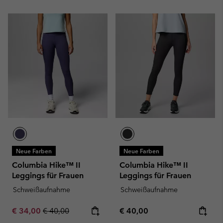
Neue Farben
Neue Farben
Columbia Hike™ II
Columbia Hike™ II
Leggings für Frauen
Leggings für Frauen
Schweißaufnahme
Schweißaufnahme
Sale price:
Regular price:
Regular price:
€ 34,00
€ 40,00
€ 40,00