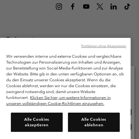
Österreich
Fortfahren ohne Akzeptieren
©
2026
Columbia Sportswear Austria GmbH. Moosfeldstraße 1, 5101
Bergheim, Salzburg Österreich. Alle Rechte vorbehalten.
Wir verwenden interne und externe Cookies und vergleichbare
Technologien zur Personalisierung von Inhalten und Anzeigen,
Nutzungsbedingungen
Allgemeine Verkaufsbedingungen
Garantie
zur Bereitstellung von Social-Media-Funktionen und zur Analyse
Datenschutzerklärung
der Website. Bitte gib in den unten verfügbaren Optionen an, ob
du den Einsatz unserer Cookies akzeptierst. Wenn du die
Bestimmungen und Bedingungen des Mitglieder Programms
Cookies ablehnst, werden wir nur die Cookies einsetzen, die
Bitte wählen Sie Ihr Lieferland und Ihre Sprache
zwingend notwendig sind, damit unsere Website
Nutzungsbedingungen Für Nutzergenerierte Inhalte
Impressum
Online-Einkauf verfügbar
funktioniert.
Klicken Sie hier, um weitere Informationen in
Cookies
unseren vollständigen Cookie-Richtlinien einzusehen.
Online
United States
Einkau
Kundenservice: Mo- Fr. 9:00 - 13:00 & 14:00- 18:00 Uhr
Alle Cookies
Alle Cookies
(+)43720880525
verfü
akzeptieren
ablehnen
Online
Österreich
Einkau
verfü