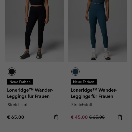
Neue Farben
Neue Farben
Loneridge™ Wander-
Loneridge™ Wander-
Leggings für Frauen
Leggings für Frauen
Stretchstoff
Stretchstoff
Regular price:
Sale price:
Regular price:
€ 65,00
€ 45,00
€ 65,00