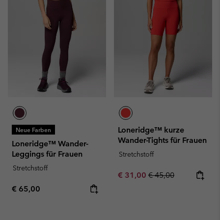
Loneridge™ kurze
Neue Farben
Wander-Tights für Frauen
Loneridge™ Wander-
Leggings für Frauen
Stretchstoff
Stretchstoff
Sale price:
Regular price:
€ 31,00
€ 45,00
Regular price:
€ 65,00