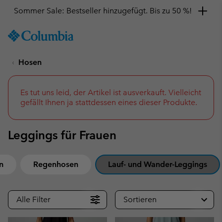
Sommer Sale: Bestseller hinzugefügt. Bis zu 50 %!
SKIP
Columbia
TO
Sportswear
CONTENT
Hosen
SKIP
TO
MAIN
NAV
Es tut uns leid, der Artikel ist ausverkauft. Vielleicht
gefällt Ihnen ja stattdessen eines dieser Produkte.
SKIP
TO
SEARCH
Leggings für Frauen
n
Regenhosen
Lauf- und Wander-Leggings
Alle Filter
Sortieren