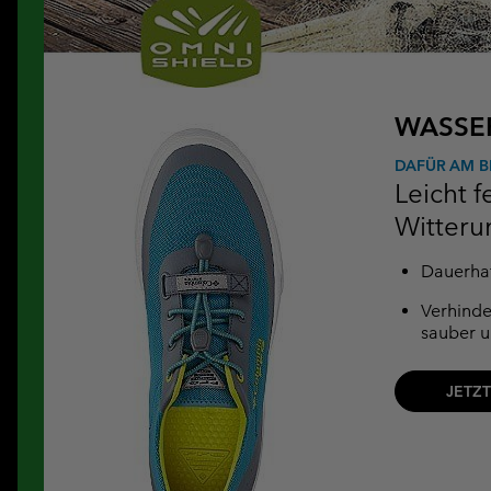
WASSE
DAFÜR AM B
Leicht 
Witteru
Dauerhaf
Verhinde
sauber u
JETZ