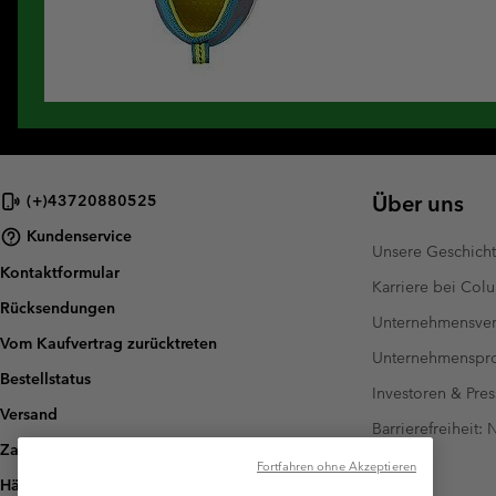
Über uns
(+)43720880525
Kundenservice
Unsere Geschich
Kontaktformular
Karriere bei Col
Rücksendungen
Unternehmensver
Vom Kaufvertrag zurücktreten
Unternehmensp
Bestellstatus
Investoren & Pres
Versand
Barrierefreiheit:
Zahlung
Fortfahren ohne Akzeptieren
Häufig gestellte Fragen