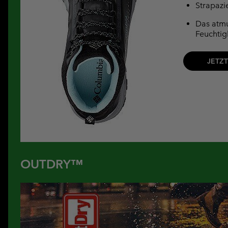
Strapazi
Das atmu
Feuchtig
JETZ
OUTDRY™