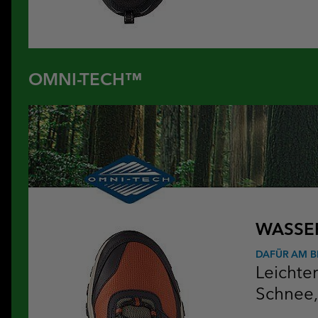
OMNI-TECH™
WASSER
DAFÜR AM B
Leichte
Schnee,