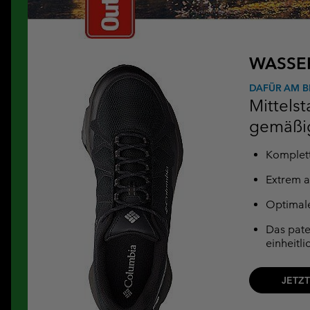
WASSE
DAFÜR AM B
Mittels
gemäßig
Komplett
Extrem a
Optimale
Das pate
einheitl
JETZ