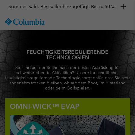
Sommer Sale: Bestseller hinzugefügt. Bis zu 50 %!
SKIP
Columbia
TO
Sportswear
CONTENT
SKIP
TO
MAIN
FEUCHTIGKEITSREGULIERENDE
NAV
TECHNOLOGIEN
SKIP
Sie sind auf der Suche nach der besten Ausrüstung für
schweißtreibende Aktivitäten? Unsere fortschrittliche,
TO
feuchtigkeitsregulierende Technologie sorgt dafür, dass Sie stets
SEARCH
angenehm trocken bleiben, ob auf dem Boot, im Hinterland
oder beim Golfspielen.
OMNI-WICK™ EVAP