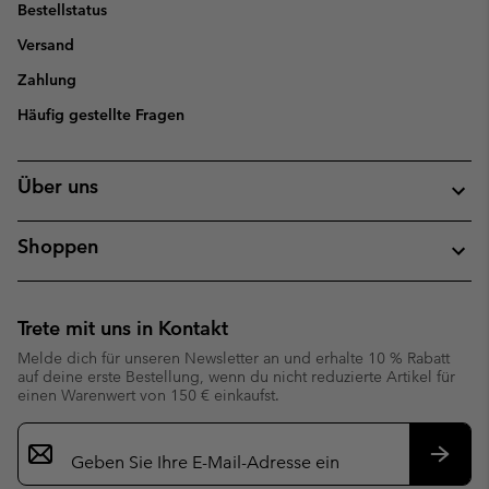
Bestellstatus
Versand
Zahlung
Häufig gestellte Fragen
Über uns
Shoppen
Trete mit uns in Kontakt
Melde dich für unseren Newsletter an und erhalte 10 % Rabatt
auf deine erste Bestellung, wenn du nicht reduzierte Artikel für
einen Warenwert von 150 € einkaufst.
Newsletter-
Anmeldung
Abonn