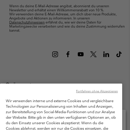
Wenn du deine E-Mail-Adresse angibst, abonnierst du unseren
Newsletter und erhältst einen Willkommensrabatt von 10 %.
Wir verwenden deine E-Mail-Adresse, um dich über neue Produkte,
Angebote und Aktionen zu informieren. In unseren
Datenschutzhinweisen
erfährst du, wie wir deine Daten für
Marketingzwecke verarbeiten und wie du deine Zustimmung widerrufen
kannst.
Österreich
Fortfahren ohne Akzeptieren
©
2026
Columbia Sportswear Austria GmbH. Moosfeldstraße 1, 5101
Bergheim, Salzburg Österreich. Alle Rechte vorbehalten.
Wir verwenden interne und externe Cookies und vergleichbare
Technologien zur Personalisierung von Inhalten und Anzeigen,
Nutzungsbedingungen
Allgemeine Verkaufsbedingungen
Garantie
zur Bereitstellung von Social-Media-Funktionen und zur Analyse
Datenschutzerklärung
der Website. Bitte gib in den unten verfügbaren Optionen an, ob
du den Einsatz unserer Cookies akzeptierst. Wenn du die
Bestimmungen und Bedingungen des Mitglieder Programms
Cookies ablehnst, werden wir nur die Cookies einsetzen, die
Bitte wählen Sie Ihr Lieferland und Ihre Sprache