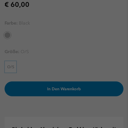
Regular price:
€ 60,00
Farbe:
Black
Größe:
O/S
O/S
In Den Warenkorb