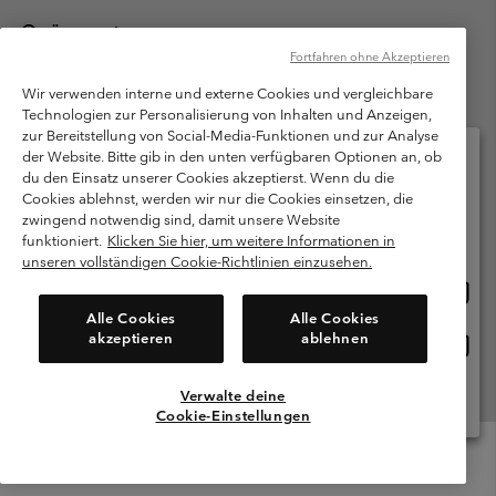
Österreich
Fortfahren ohne Akzeptieren
©
2026
Columbia Sportswear Austria GmbH. Moosfeldstraße 1, 5101
Bergheim, Salzburg Österreich. Alle Rechte vorbehalten.
Wir verwenden interne und externe Cookies und vergleichbare
Technologien zur Personalisierung von Inhalten und Anzeigen,
Nutzungsbedingungen
Allgemeine Verkaufsbedingungen
Garantie
zur Bereitstellung von Social-Media-Funktionen und zur Analyse
Datenschutzerklärung
der Website. Bitte gib in den unten verfügbaren Optionen an, ob
du den Einsatz unserer Cookies akzeptierst. Wenn du die
Bestimmungen und Bedingungen des Mitglieder Programms
Cookies ablehnst, werden wir nur die Cookies einsetzen, die
Bitte wählen Sie Ihr Lieferland und Ihre Sprache
zwingend notwendig sind, damit unsere Website
Nutzungsbedingungen Für Nutzergenerierte Inhalte
Impressum
Online-Einkauf verfügbar
funktioniert.
Klicken Sie hier, um weitere Informationen in
Cookies
unseren vollständigen Cookie-Richtlinien einzusehen.
Online
United States
Einkau
Kundenservice: Mo- Fr. 9:00 - 13:00 & 14:00- 18:00 Uhr
Alle Cookies
Alle Cookies
(+)43720880525
verfü
akzeptieren
ablehnen
Online
Österreich
Einkau
verfü
Verwalte deine
Alle Länder Anzeigen
Cookie-Einstellungen
Menu
Suche
Anmelden
Mini
Cart