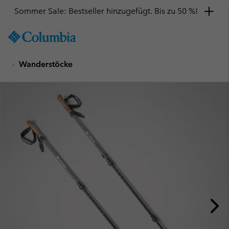
Sommer Sale: Bestseller hinzugefügt. Bis zu 50 %!
SKIP
Columbia
TO
Sportswear
CONTENT
Wanderstöcke
SKIP
TO
MAIN
NAV
SKIP
TO
SEARCH