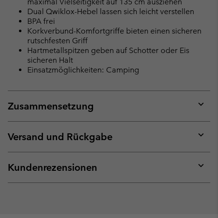
maximal Vielseitigkeit auf 135 cm ausziehen
Dual Qwiklox-Hebel lassen sich leicht verstellen
BPA frei
Korkverbund-Komfortgriffe bieten einen sicheren
rutschfesten Griff
Hartmetallspitzen geben auf Schotter oder Eis
sicheren Halt
Einsatzmöglichkeiten: Camping
Zusammensetzung
Expan
or
collap
Versand und Rückgabe
sectio
Expan
or
collap
Kundenrezensionen
sectio
Expan
or
collap
sectio