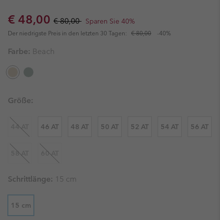
Sale price:
Regular price:
€ 48,00
€ 80,00
Sparen Sie 40%
Der niedrigste Preis in den letzten 30 Tagen:
€ 80,00
-40%
Farbe:
Beach
Größe:
44 AT
46 AT
48 AT
50 AT
52 AT
54 AT
56 AT
58 AT
60 AT
Schrittlänge:
15 cm
15 cm