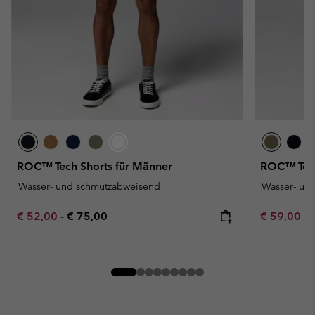
ROC™ Tech Shorts für Männer
ROC™ Tech
Wasser- und schmutzabweisend
Wasser- un
Minimum sale price:
Maximum price:
Minimum sa
€ 52,00
-
€ 75,00
€ 59,00
-