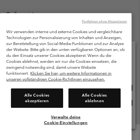
Österreich
Fortfahren ohne Akzeptieren
©
2026
Columbia Sportswear Austria GmbH. Moosfeldstraße 1, 5101
Bergheim, Salzburg Österreich. Alle Rechte vorbehalten.
Wir verwenden interne und externe Cookies und vergleichbare
Technologien zur Personalisierung von Inhalten und Anzeigen,
Nutzungsbedingungen
Allgemeine Verkaufsbedingungen
Garantie
zur Bereitstellung von Social-Media-Funktionen und zur Analyse
Datenschutzerklärung
der Website. Bitte gib in den unten verfügbaren Optionen an, ob
du den Einsatz unserer Cookies akzeptierst. Wenn du die
Bestimmungen und Bedingungen des Mitglieder Programms
Cookies ablehnst, werden wir nur die Cookies einsetzen, die
Bitte wählen Sie Ihr Lieferland und Ihre Sprache
zwingend notwendig sind, damit unsere Website
Nutzungsbedingungen Für Nutzergenerierte Inhalte
Impressum
Online-Einkauf verfügbar
funktioniert.
Klicken Sie hier, um weitere Informationen in
Cookies
unseren vollständigen Cookie-Richtlinien einzusehen.
Online
United States
Einkau
Kundenservice: Mo- Fr. 9:00 - 13:00 & 14:00- 18:00 Uhr
Alle Cookies
Alle Cookies
(+)43720880525
verfü
akzeptieren
ablehnen
Online
Österreich
Einkau
verfü
Verwalte deine
Alle Länder Anzeigen
Cookie-Einstellungen
Menu
Suche
Anmelden
Mini