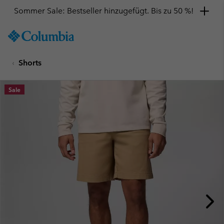
Sommer Sale: Bestseller hinzugefügt. Bis zu 50 %!
SKIP
Columbia
TO
Sportswear
CONTENT
Shorts
SKIP
TO
MAIN
Sale
NAV
SKIP
TO
SEARCH