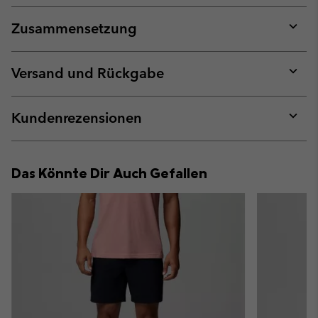
Zusammensetzung
Expan
or
collap
Versand und Rückgabe
sectio
Expan
or
collap
Kundenrezensionen
sectio
Expan
or
collap
Das Könnte Dir Auch Gefallen
sectio