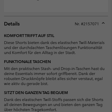
Details
Nr. #
2157071
Expan
or
KOMFORT TRIFFT AUF STIL
collap
Diese Shorts bieten dank des elastischen Twill-Materials
sectio
und der durchdachten Taschenlösungen Funktionalität
und Komfort für den Alltag in der Stadt.
FUNKTIONALE TASCHEN
Mit den praktischen Stash- und Drop-in-Taschen hast du
deine Essentials immer sofort griffbereit. Dank der
robusten Druckknöpfe bleibt alles sicher verstaut, egal
wie aktiv du gerade bist.
SITZT DEN GANZEN TAG BEQUEM
Dank des elastischen Twill-Stoffs passen sich die Shorts
all deinen Bewegungen an und bieten den ganzen Tag
über höchsten Tragekomfort.