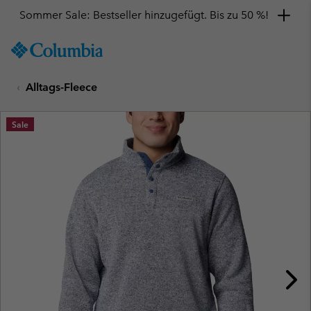
Sommer Sale: Bestseller hinzugefügt. Bis zu 50 %!
SKIP
Columbia
TO
Sportswear
CONTENT
Alltags-Fleece
SKIP
TO
MAIN
Sale
NAV
SKIP
TO
SEARCH