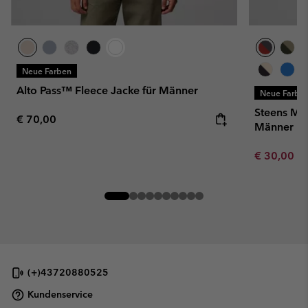
Neue Farben
Alto Pass™ Fleece Jacke für Männer
Neue Farbe
Steens Mou
Regular price:
€ 70,00
Männer
Minimum sa
€ 30,00
-
(+)43720880525
Kundenservice