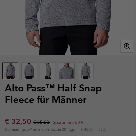
Alto Pass™ Half Snap
Fleece für Männer
Sale price:
Regular price:
€ 32,50
€ 65,00
Sparen Sie 50%
Der niedrigste Preis in den letzten 30 Tagen:
€ 45,50
-29%