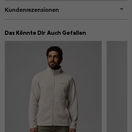
or
collap
Kundenrezensionen
sectio
Expan
or
collap
Das Könnte Dir Auch Gefallen
sectio