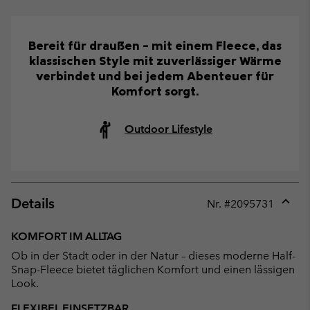
Bereit für draußen – mit einem Fleece, das
klassischen Style mit zuverlässiger Wärme
verbindet und bei jedem Abenteuer für
Komfort sorgt.
Outdoor Lifestyle
Details
Nr. #
2095731
Expan
or
KOMFORT IM ALLTAG
collap
Ob in der Stadt oder in der Natur – dieses moderne Half-
sectio
Snap-Fleece bietet täglichen Komfort und einen lässigen
Look.
FLEXIBEL EINSETZBAR