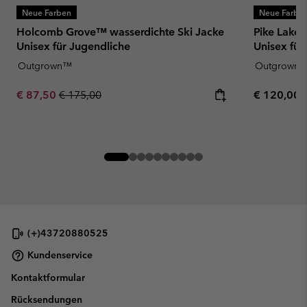
Neue Farben
Neue Farbe
Holcomb Grove™ wasserdichte Ski Jacke
Pike Lake™
Unisex für Jugendliche
Unisex für
Outgrown™
Outgrown
Sale price:
Regular price:
Regular pr
€ 87,50
€ 175,00
€ 120,00
(+)43720880525
Kundenservice
Kontaktformular
Rücksendungen