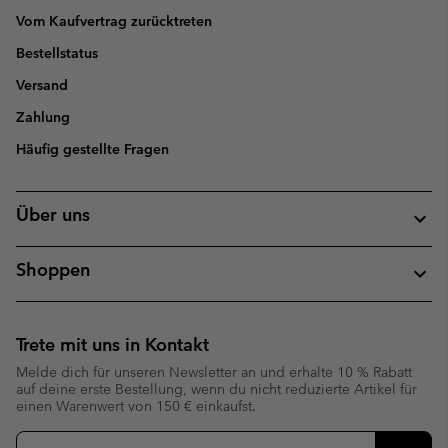
Vom Kaufvertrag zurücktreten
Bestellstatus
Versand
Zahlung
Häufig gestellte Fragen
Über uns
Shoppen
Trete mit uns in Kontakt
Melde dich für unseren Newsletter an und erhalte 10 % Rabatt
auf deine erste Bestellung, wenn du nicht reduzierte Artikel für
einen Warenwert von 150 € einkaufst.
Newsletter-