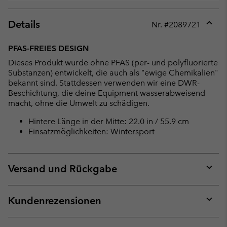
Details
Nr. #
2089721
Expan
or
PFAS-FREIES DESIGN
collap
Dieses Produkt wurde ohne PFAS (per- und polyfluorierte
sectio
Substanzen) entwickelt, die auch als "ewige Chemikalien"
bekannt sind. Stattdessen verwenden wir eine DWR-
Beschichtung, die deine Equipment wasserabweisend
macht, ohne die Umwelt zu schädigen.
Hintere Länge in der Mitte: 22.0 in / 55.9 cm
Einsatzmöglichkeiten: Wintersport
Versand und Rückgabe
Expan
or
collap
Kundenrezensionen
sectio
Expan
or