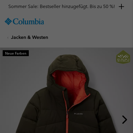
Sommer Sale: Bestseller hinzugefügt. Bis zu 50 %!
SKIP
Columbia
TO
Sportswear
CONTENT
Jacken & Westen
SKIP
TO
MAIN
Neue Farben
NAV
SKIP
TO
SEARCH