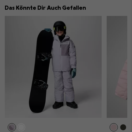
collap
Das Könnte Dir Auch Gefallen
sectio