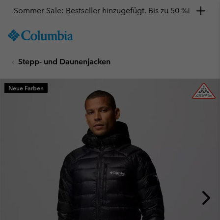
Sommer Sale: Bestseller hinzugefügt. Bis zu 50 %!
SKIP
Columbia
TO
Sportswear
CONTENT
Stepp- und Daunenjacken
SKIP
TO
MAIN
Neue Farben
NAV
SKIP
TO
SEARCH