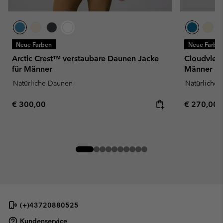
Neue Farben
Neue Farbe
Arctic Crest™ verstaubare Daunen Jacke
Cloudview
für Männer
Männer
Natürliche Daunen
Natürliche
Regular price:
Regular pr
€ 300,00
€ 270,00
(+)43720880525
Kundenservice