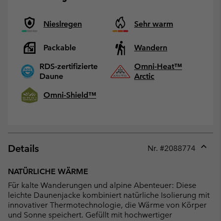
Nieslregen
Sehr warm
Packable
Wandern
RDS-zertifizierte
Omni-Heat™
Daune
Arctic
Omni-Shield™
Details
Nr. #
2088774
Expan
or
NATÜRLICHE WÄRME
collap
Für kalte Wanderungen und alpine Abenteuer: Diese
sectio
leichte Daunenjacke kombiniert natürliche Isolierung mit
innovativer Thermotechnologie, die Wärme von Körper
und Sonne speichert. Gefüllt mit hochwertiger