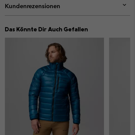
collap
Kundenrezensionen
sectio
Expan
or
collap
Das Könnte Dir Auch Gefallen
sectio