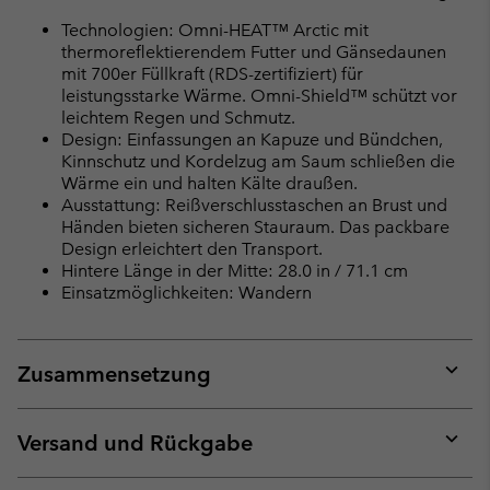
Technologien: Omni-HEAT™ Arctic mit
thermoreflektierendem Futter und Gänsedaunen
mit 700er Füllkraft (RDS-zertifiziert) für
leistungsstarke Wärme. Omni-Shield™ schützt vor
leichtem Regen und Schmutz.
Design: Einfassungen an Kapuze und Bündchen,
Kinnschutz und Kordelzug am Saum schließen die
Wärme ein und halten Kälte draußen.
Ausstattung: Reißverschlusstaschen an Brust und
Händen bieten sicheren Stauraum. Das packbare
Design erleichtert den Transport.
Hintere Länge in der Mitte: 28.0 in / 71.1 cm
Einsatzmöglichkeiten: Wandern
Zusammensetzung
Expan
or
collap
Versand und Rückgabe
sectio
Expan
or