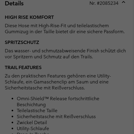
Details
Nr. #
2085234
Expan
or
HIGH RISE KOMFORT
collap
Diese Hose mit High-Rise-Fit und teilelastischem
sectio
Gummizug in der Taille bietet dir eine sichere Passform.
SPRITZSCHUTZ
Das wasser- und schmutzabweisende Finish schützt dich
vor Spritzern und Schmutz auf den Trails.
TRAIL FEATURES
Zu den praktischen Features gehören eine Utility-
Schlaufe, ein Gamaschenclip am Saum und eine
Sicherheitstasche mit Reißverschluss.
Omni-Shield™ Release fortschrittliche
Beschichtung
Teilelastische Taille
Sicherheitstasche mit Reißverschluss
Zwickel Detail
Utility-Schlaufe