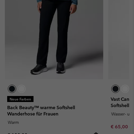
Vast Cany
Neue Farben
Softshell 
Back Beauty™ warme Softshell
Wanderhose für Frauen
Wasser- un
Warm
Sale price:
Re
€ 65,00
€ 