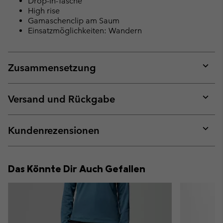
Drop-In-Tasche
High rise
Gamaschenclip am Saum
Einsatzmöglichkeiten: Wandern
Zusammensetzung
Expan
or
collap
Versand und Rückgabe
sectio
Expan
or
collap
Kundenrezensionen
sectio
Expan
or
collap
Das Könnte Dir Auch Gefallen
sectio