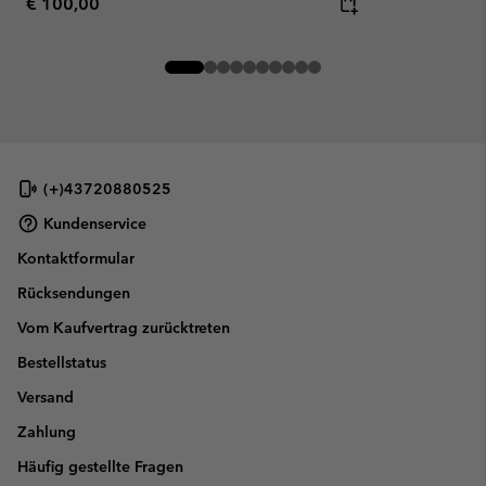
Regular price:
€ 100,00
(+)43720880525
Kundenservice
Kontaktformular
Rücksendungen
Vom Kaufvertrag zurücktreten
Bestellstatus
Versand
Zahlung
Häufig gestellte Fragen