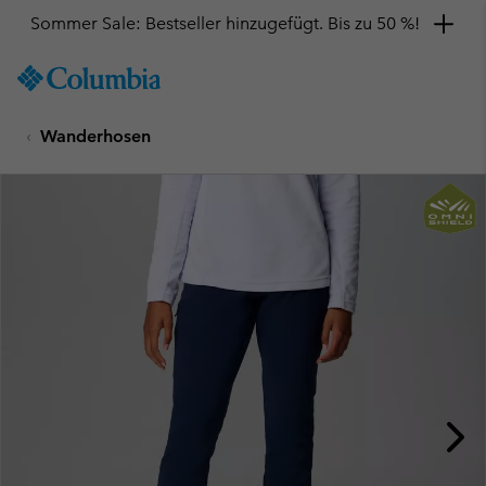
Sommer Sale: Bestseller hinzugefügt. Bis zu 50 %!
SKIP
Columbia
TO
Sportswear
CONTENT
Wanderhosen
SKIP
TO
MAIN
NAV
SKIP
TO
SEARCH