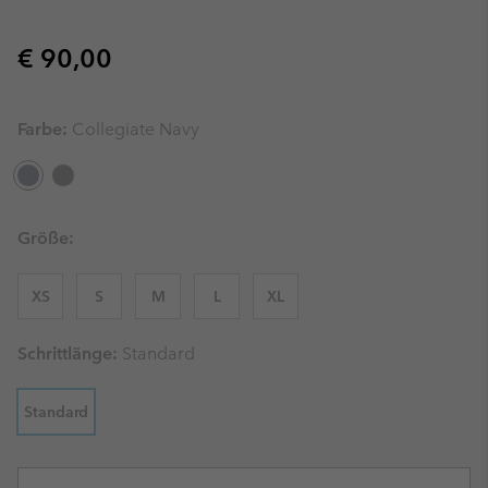
Regular price:
€ 90,00
Farbe:
Collegiate Navy
Größe:
XS
S
M
L
XL
Schrittlänge:
Standard
Standard