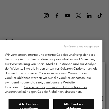
Österreich
Fortfahren ohne Akzeptieren
©
2026
Columbia Sportswear Austria GmbH. Moosfeldstraße 1, 5101
Bergheim, Salzburg Österreich. Alle Rechte vorbehalten.
Wir verwenden interne und externe Cookies und vergleichbare
Technologien zur Personalisierung von Inhalten und Anzeigen,
Nutzungsbedingungen
Allgemeine Verkaufsbedingungen
Garantie
zur Bereitstellung von Social-Media-Funktionen und zur Analyse
Datenschutzerklärung
der Website. Bitte gib in den unten verfügbaren Optionen an, ob
du den Einsatz unserer Cookies akzeptierst. Wenn du die
Bestimmungen und Bedingungen des Mitglieder Programms
Cookies ablehnst, werden wir nur die Cookies einsetzen, die
Bitte wählen Sie Ihr Lieferland und Ihre Sprache
zwingend notwendig sind, damit unsere Website
Nutzungsbedingungen Für Nutzergenerierte Inhalte
Impressum
Online-Einkauf verfügbar
funktioniert.
Klicken Sie hier, um weitere Informationen in
Cookies
unseren vollständigen Cookie-Richtlinien einzusehen.
Online
United States
Einkau
Kundenservice: Mo- Fr. 9:00 - 13:00 & 14:00- 18:00 Uhr
Alle Cookies
Alle Cookies
(+)43720880525
verfü
akzeptieren
ablehnen