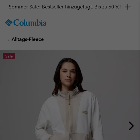
Sommer Sale: Bestseller hinzugefügt. Bis zu 50 %!
SKIP
Columbia
TO
Sportswear
CONTENT
Alltags-Fleece
SKIP
TO
MAIN
Sale
NAV
SKIP
TO
SEARCH