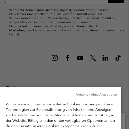
Abonn
Wenn du deine E-Mail-Adresse angibst, abonnierst du unseren
Newsletter und erhältst einen Willkommensrabatt von 10 %.
Wir verwenden deine E-Mail-Adresse, um dich über neue Produkte,
Angebote und Aktionen zu informieren. In unseren
Datenschutzhinweisen
erfährst du, wie wir deine Daten für
Marketingzwecke verarbeiten und wie du deine Zustimmung widerrufen
kannst.
Österreich
Fortfahren ohne Akzeptieren
©
2026
Columbia Sportswear Austria GmbH. Moosfeldstraße 1, 5101
Bergheim, Salzburg Österreich. Alle Rechte vorbehalten.
Wir verwenden interne und externe Cookies und vergleichbare
Technologien zur Personalisierung von Inhalten und Anzeigen,
Nutzungsbedingungen
Allgemeine Verkaufsbedingungen
Garantie
zur Bereitstellung von Social-Media-Funktionen und zur Analyse
Datenschutzerklärung
der Website. Bitte gib in den unten verfügbaren Optionen an, ob
du den Einsatz unserer Cookies akzeptierst. Wenn du die
Bestimmungen und Bedingungen des Mitglieder Programms