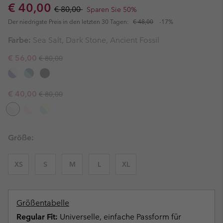
Sale price:
Regular price:
€ 40,00
€ 80,00
Sparen Sie 50%
Der niedrigste Preis in den letzten 30 Tagen:
€ 48,00
-17%
Farbe:
Sea Salt, Dark Stone, Ancient Fossil
Regular price:
Sale price:
€ 56,00
€ 80,00
Regular price:
Sale price:
€ 40,00
€ 80,00
Größe:
XS
S
M
L
XL
Größentabelle
Regular Fit:
Universelle, einfache Passform für