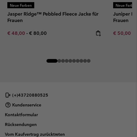
Neue Farben
Neue Farbe
Jasper Ridge™ Pebbled Fleece Jacke für
Juniper Pe
Frauen
Frauen
Minimum sale price:
Maximum price:
Minimum sa
€ 48,00
-
€ 80,00
€ 50,00
-
(+)43720880525
Kundenservice
Kontaktformular
Rücksendungen
Vom Kaufvertrag zurücktreten