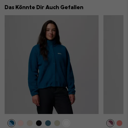
collap
Das Könnte Dir Auch Gefallen
sectio