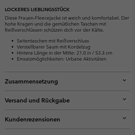
Expan
or
LOCKERES LIEBLINGSSTÜCK
collap
Diese Frauen-Fleecejacke ist weich und komfortabel. Der
sectio
hohe Kragen und die gemütlichen Taschen mit
Reißverschlüssen schützen dich vor der Kälte.
Seitentaschen mit Reißverschluss
Verstellbarer Saum mit Kordelzug
Hintere Länge in der Mitte: 21.0 in / 53.3 cm
Einsatzmöglichkeiten: Urbane Aktivitäten
Zusammensetzung
Expan
or
collap
Versand und Rückgabe
sectio
Expan
or
collap
Kundenrezensionen
sectio
Expan
or