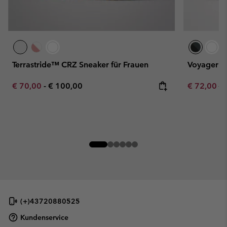
Terrastride™ CRZ Sneaker für Frauen
Voyager F
Minimum sale price:
Maximum price:
Sale price:
Re
€ 70,00
-
€ 100,00
€ 72,00
€ 
(+)43720880525
Kundenservice