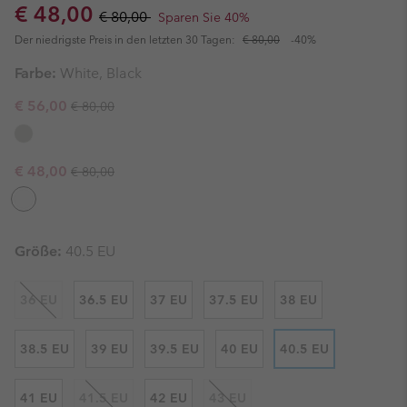
Sale price:
Regular price:
€ 48,00
€ 80,00
Sparen Sie 40%
Der niedrigste Preis in den letzten 30 Tagen:
€ 80,00
-40%
Farbe:
White, Black
Regular price:
Sale price:
€ 56,00
€ 80,00
Regular price:
Sale price:
€ 48,00
€ 80,00
Größe:
40.5 EU
36 EU
36.5 EU
37 EU
37.5 EU
38 EU
38.5 EU
39 EU
39.5 EU
40 EU
40.5 EU
41 EU
41.5 EU
42 EU
43 EU