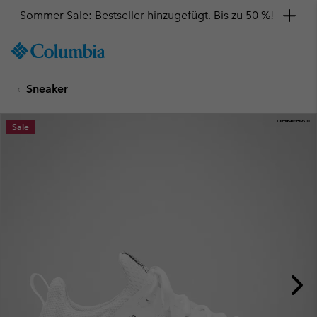
Sommer Sale: Bestseller hinzugefügt. Bis zu 50 %!
SKIP
Columbia
TO
Sportswear
CONTENT
Sneaker
SKIP
TO
MAIN
Sale
NAV
SKIP
TO
SEARCH