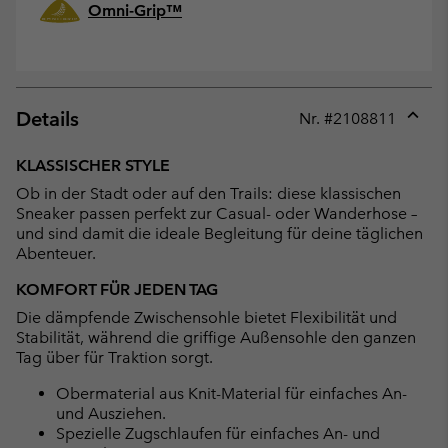
Omni-Grip™
Details
Nr. #
2108811
Expan
or
KLASSISCHER STYLE
collap
Ob in der Stadt oder auf den Trails: diese klassischen
sectio
Sneaker passen perfekt zur Casual- oder Wanderhose –
und sind damit die ideale Begleitung für deine täglichen
Abenteuer.
KOMFORT FÜR JEDEN TAG
Die dämpfende Zwischensohle bietet Flexibilität und
Stabilität, während die griffige Außensohle den ganzen
Tag über für Traktion sorgt.
Obermaterial aus Knit-Material für einfaches An-
und Ausziehen.
Spezielle Zugschlaufen für einfaches An- und