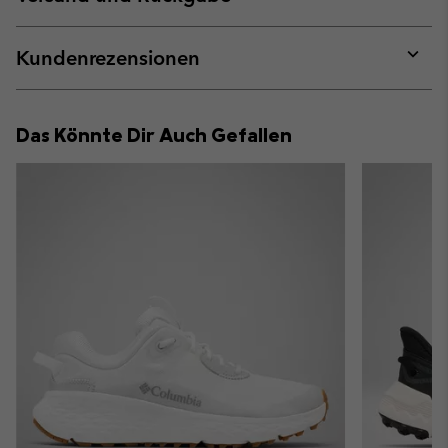
sectio
Expan
or
collap
Kundenrezensionen
sectio
Expan
or
collap
Das Könnte Dir Auch Gefallen
sectio