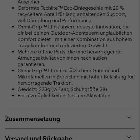
Ausziehen.
Geformte Techlite™ Eco-Einlegesohle mit 20 %
recyceltem Anteil für lang anhaltenden Support,
viel Dämpfung und Performance.
Omni-Grip™ LT ist unsere neueste Innovation, die
dir bei deinen Outdoor-Abenteuern unglaublichen
Komfort bietet – mit einer Kombination aus hohem
Tragekomfort und reduziertem Gewicht.
Mehrere offene Ports, die eine hervorragende
Atmungsaktivität von innen nach außen
garantieren.
Omni-Grip™ LT mit zusätzlichem Gummi und
Mikrolamellen in Bereichen mit hoher Belastung für
hervorragende Traktion.
Gewicht: 223g (½ Paar, Schuhgröße 38)
Einsatzmöglichkeiten: Urbane Aktivitäten
Zusammensetzung
Expan
or
collap
Versand und Rückgabe