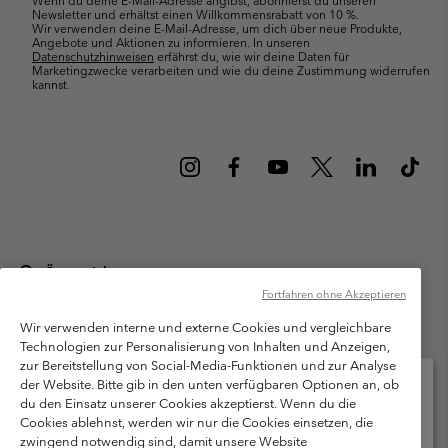
Newsletter und erhältst einen Willkommensrabatt von 10 %.
Wir verwenden deine E-Mail-Adresse, um dich über neue Produkte,
Angebote und Aktionen zu informieren. In unseren
Datenschutzhinweisen
erfährst du, wie wir deine Daten für
Marketingzwecke verarbeiten und wie du deine Zustimmung widerrufen
kannst.
Österreich
Fortfahren ohne Akzeptieren
©
2026
Columbia Sportswear Austria GmbH. Moosfeldstraße 1, 5101
Bergheim, Salzburg Österreich. Alle Rechte vorbehalten.
Wir verwenden interne und externe Cookies und vergleichbare
Technologien zur Personalisierung von Inhalten und Anzeigen,
Nutzungsbedingungen
Allgemeine Verkaufsbedingungen
Garantie
zur Bereitstellung von Social-Media-Funktionen und zur Analyse
Datenschutzerklärung
der Website. Bitte gib in den unten verfügbaren Optionen an, ob
du den Einsatz unserer Cookies akzeptierst. Wenn du die
Bestimmungen und Bedingungen des Mitglieder Programms
Cookies ablehnst, werden wir nur die Cookies einsetzen, die
Bitte wählen Sie Ihr Lieferland und Ihre Sprache
zwingend notwendig sind, damit unsere Website
Nutzungsbedingungen Für Nutzergenerierte Inhalte
Impressum