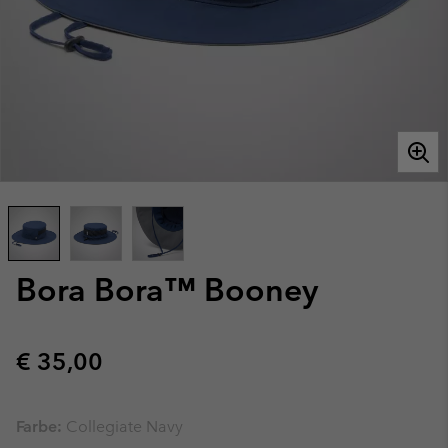
Bora Bora™ Booney
Regular price:
€ 35,00
Farbe:
Collegiate Navy