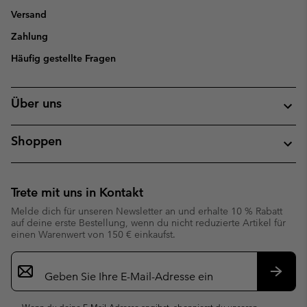
Versand
Zahlung
Häufig gestellte Fragen
Über uns
Shoppen
Trete mit uns in Kontakt
Melde dich für unseren Newsletter an und erhalte 10 % Rabatt
auf deine erste Bestellung, wenn du nicht reduzierte Artikel für
einen Warenwert von 150 € einkaufst.
Newsletter-
Anmeldung
Abonn
Wenn du deine E-Mail-Adresse angibst, abonnierst du unseren