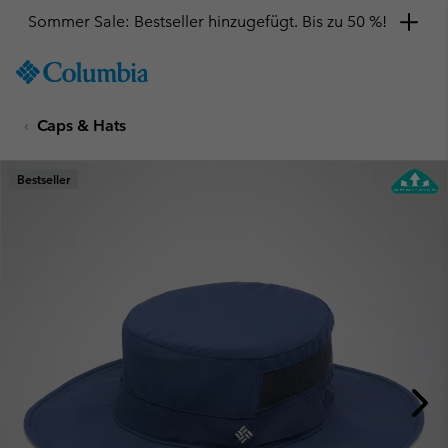
Sommer Sale: Bestseller hinzugefügt. Bis zu 50 %!
SKIP
Columbia
TO
Sportswear
CONTENT
Caps & Hats
SKIP
TO
MAIN
Bestseller
NAV
SKIP
TO
SEARCH