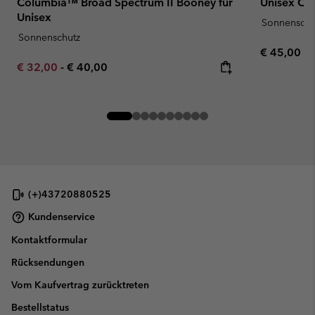
Columbia™ Broad Spectrum II Booney für
Unisex Co
Unisex
Sonnenschu
Sonnenschutz
Regular pr
€ 45,00
Minimum sale price:
Maximum price:
€ 32,00
-
€ 40,00
(+)43720880525
Kundenservice
Kontaktformular
Rücksendungen
Vom Kaufvertrag zurücktreten
Bestellstatus