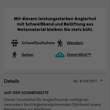
Mit diesem leistungsstarken Anglerhut
mit Schweißband und Belüftung aus
Netzmaterial bleiben Sie stets kühl.
Schweißaufnahme
Wandern
Gehen
Omni-Wick™
Details
Nr. #
1447091
Expan
or
AUF DER SONNENSEITE
collap
Dieser Sonnenhut für Anglerfreunde verfügt ein
sectio
besonders feuchtigkeitsregulierendes Stirnband sowie
Netzeinsätze zur Belüftung.