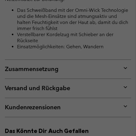
Das Schweißband mit der Omni-Wick Technologie
und die Mesh-Einsätze sind atmungsaktiv und
halten Feuchtigkeit von der Haut ab, damit du dich
immer frisch fühlst
Verstellbarer Kordelzug mit Schieber an der
Rückseite
Einsatzmöglichkeiten: Gehen, Wandern
Zusammensetzung
Expan
or
collap
Versand und Rückgabe
sectio
Expan
or
collap
Kundenrezensionen
sectio
Expan
or
collap
Das Könnte Dir Auch Gefallen
sectio