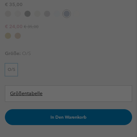
€ 35,00
Regular price:
Sale price:
€ 24,00
€ 35,00
Größe:
O/S
O/S
Größentabelle
In Den Warenkorb