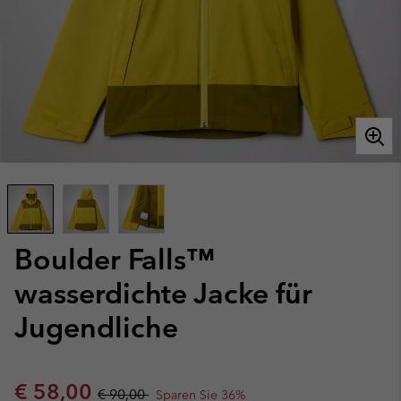
Boulder Falls™
wasserdichte Jacke für
Jugendliche
Sale price:
Regular price:
€ 58,00
€ 90,00
Sparen Sie 36%