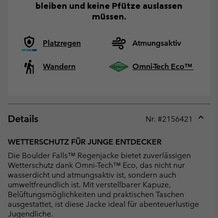
bleiben und keine Pfütze auslassen
müssen.
Platzregen
Atmungsaktiv
Wandern
Omni-Tech Eco™
Details
Nr. #
2156421
Expan
or
WETTERSCHUTZ FÜR JUNGE ENTDECKER
collap
Die Boulder Falls™ Regenjacke bietet zuverlässigen
sectio
Wetterschutz dank Omni-Tech™ Eco, das nicht nur
wasserdicht und atmungsaktiv ist, sondern auch
umweltfreundlich ist. Mit verstellbarer Kapuze,
Belüftungsmöglichkeiten und praktischen Taschen
ausgestattet, ist diese Jacke ideal für abenteuerlustige
Jugendliche.