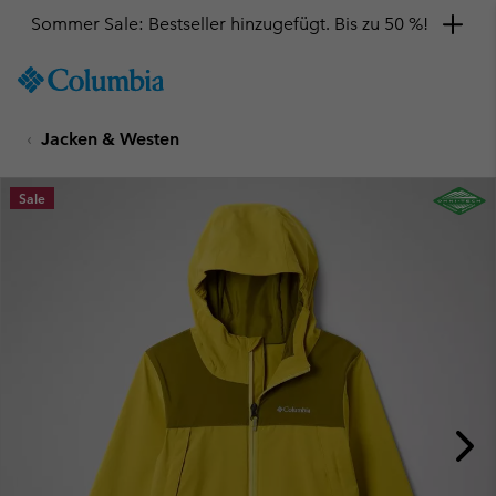
Sommer Sale: Bestseller hinzugefügt. Bis zu 50 %!
SKIP
Columbia
TO
Sportswear
CONTENT
Jacken & Westen
SKIP
TO
MAIN
Sale
NAV
SKIP
TO
SEARCH