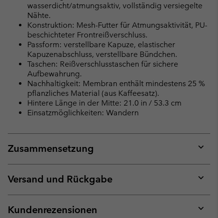
wasserdicht/atmungsaktiv, vollständig versiegelte
Nähte.
Konstruktion: Mesh-Futter für Atmungsaktivität, PU-
beschichteter Frontreißverschluss.
Passform: verstellbare Kapuze, elastischer
Kapuzenabschluss, verstellbare Bündchen.
Taschen: Reißverschlusstaschen für sichere
Aufbewahrung.
Nachhaltigkeit: Membran enthält mindestens 25 %
pflanzliches Material (aus Kaffeesatz).
Hintere Länge in der Mitte: 21.0 in / 53.3 cm
Einsatzmöglichkeiten: Wandern
Zusammensetzung
Expan
or
collap
Versand und Rückgabe
sectio
Expan
or
collap
Kundenrezensionen
sectio