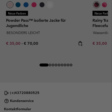
Neue Farben
Neue Farbe
Powder Pass™ isolierte Jacke für
Rainy Trai
Jugendliche
Fleecefutt
BESONDERS LEICHT
Wasserdich
Minimum sale price:
Maximum price:
Minimum sa
€ 35,00
-
€ 70,00
€ 35,00
-
(+)43720880525
Kundenservice
Kontaktformular