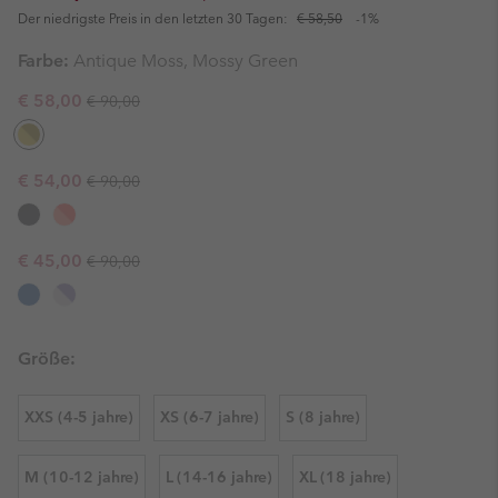
Der niedrigste Preis in den letzten 30 Tagen:
€ 58,50
-1%
Farbe:
Antique Moss, Mossy Green
Regular price:
Sale price:
€ 58,00
€ 90,00
Regular price:
Sale price:
€ 54,00
€ 90,00
Regular price:
Sale price:
€ 45,00
€ 90,00
Größe:
XXS (4-5 jahre)
XS (6-7 jahre)
S (8 jahre)
M (10-12 jahre)
L (14-16 jahre)
XL (18 jahre)