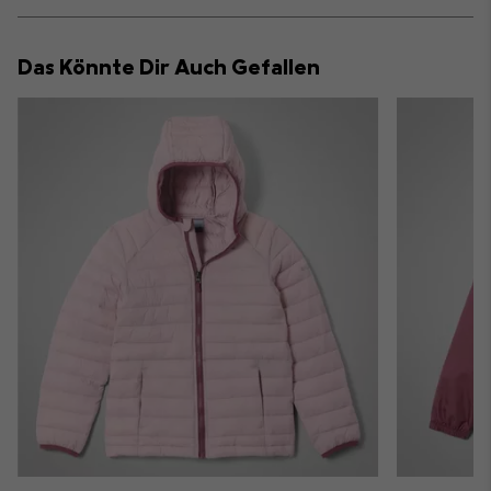
Expan
or
collap
Das Könnte Dir Auch Gefallen
sectio