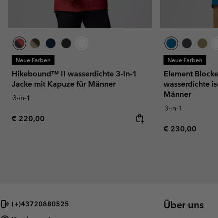
Neue Farben
Neue Farben
Hikebound™ II wasserdichte 3-In-1
Element Blocke
Jacke mit Kapuze für Männer
wasserdichte is
Männer
3-in-1
3-in-1
Regular price:
€ 220,00
Regular price:
€ 230,00
Über uns
(+)43720880525