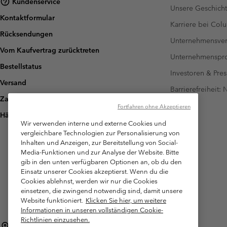
Kundenservice
Unsere Geschich
Kontaktformular
Karriere bei Col
Rücksendungen
Unternehmensver
Vom Kaufvertrag zurücktreten
Unternehmensp
Bestellstatus
Investoren & Pres
Versand
Barrierefreiheit:
Zahlung
Fortfahren ohne Akzeptieren
Häufig gestellte Fragen
Wir verwenden interne und externe Cookies und
vergleichbare Technologien zur Personalisierung von
Inhalten und Anzeigen, zur Bereitstellung von Social-
Media-Funktionen und zur Analyse der Website. Bitte
gib in den unten verfügbaren Optionen an, ob du den
Einsatz unserer Cookies akzeptierst. Wenn du die
Cookies ablehnst, werden wir nur die Cookies
einsetzen, die zwingend notwendig sind, damit unsere
Website funktioniert.
Klicken Sie hier, um weitere
Informationen in unseren vollständigen Cookie-
Richtlinien einzusehen.
Österreich