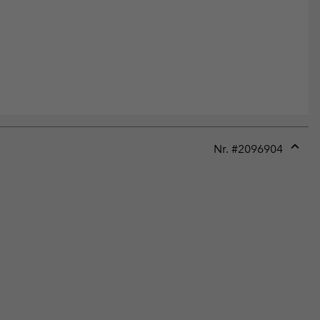
Nr. #
2096904
Expan
or
collap
sectio