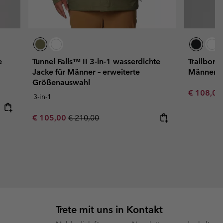
e
Tunnel Falls™ II 3-in-1 wasserdichte
Trailborn
Jacke für Männer – erweiterte
Männer
Größenauswahl
Sale price
€ 108,0
3-in-1
Sale price:
Regular price:
€ 105,00
€ 210,00
Trete mit uns in Kontakt