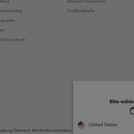
umbia
Aktuelle Promotions
antwortung
Größentabelle
rogramm
se
 Nicht konform
Bitte wähle
United States
zburg Österreich. Alle Rechte vorbehalten.