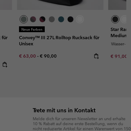
Star Ran
Neue Farben
Medium f
 für
Convey™ III 27L Rolltop Rucksack für
Unisex
Wasser- u
Minimum sale price:
Maximum price:
€ 63,00
-
€ 90,00
Sale price
R
€ 91,00
€
Trete mit uns in Kontakt
Melde dich für unseren Newsletter an und erhalte
10 % Rabatt auf deine erste Bestellung, wenn du
nicht reduzierte Artikel für einen Warenwert von 150