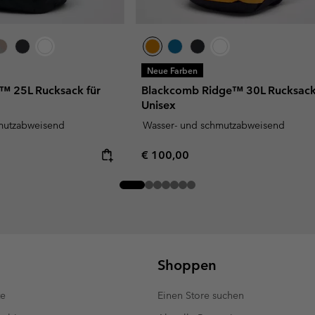
Neue Farben
™ 25L Rucksack für
Blackcomb Ridge™ 30L Rucksack
Unisex
mutzabweisend
Wasser- und schmutzabweisend
Regular price:
€ 100,00
Shoppen
te
Einen Store suchen