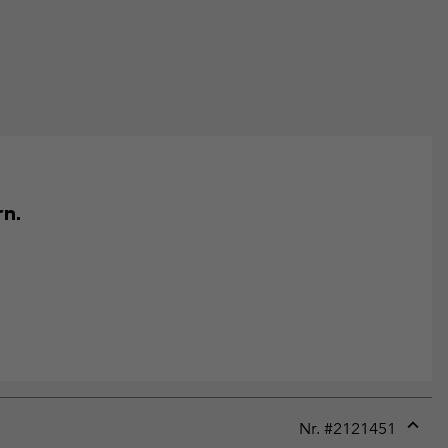
rn.
Nr. #
2121451
Expan