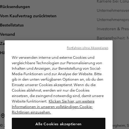
Karriere bei Col
Rücksendungen
Unternehmensver
Vom Kaufvertrag zurücktreten
Unternehmensp
Bestellstatus
Investoren & Pres
Versand
Barrierefreiheit:
Zahlung
Fortfahren ohne Akzeptieren
Häufig gestellte Fragen
Wir verwenden interne und externe Cookies und
vergleichbare Technologien zur Personalisierung von
Inhalten und Anzeigen, zur Bereitstellung von Social-
Media-Funktionen und zur Analyse der Website. Bitte
gib in den unten verfügbaren Optionen an, ob du den
Einsatz unserer Cookies akzeptierst. Wenn du die
Cookies ablehnst, werden wir nur die Cookies
einsetzen, die zwingend notwendig sind, damit unsere
Website funktioniert.
Klicken Sie hier, um weitere
Informationen in unseren vollständigen Cookie-
Richtlinien einzusehen.
Österreich
Alle Cookies akzeptieren
©
2026
Columbia Sportswear Austria GmbH. Moosfeldstraße 1, 5101 Bergheim, Sal