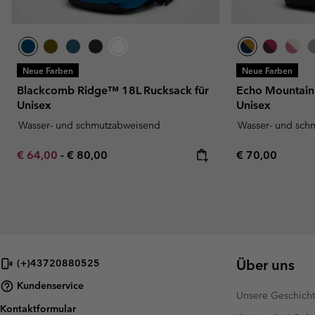
Neue Farben
Neue Farben
Blackcomb Ridge™ 18L Rucksack für
Echo Mountain
Unisex
Unisex
Wasser- und schmutzabweisend
Wasser- und sch
Minimum sale price:
Maximum price:
Regular price:
€ 64,00
-
€ 80,00
€ 70,00
Über uns
(+)43720880525
Kundenservice
Unsere Geschich
Kontaktformular