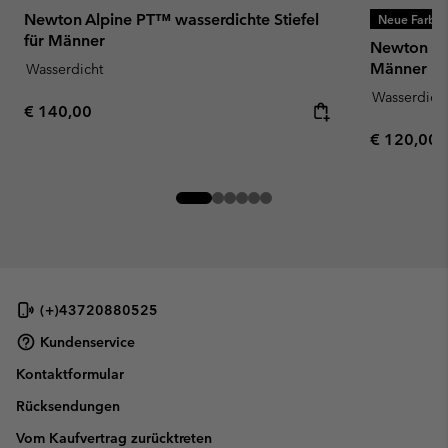
Newton Alpine PT™ wasserdichte Stiefel
Neue Farbe
für Männer
Newton Wa
Männer
Wasserdicht
Wasserdich
Regular price:
€ 140,00
Regular pr
€ 120,00
(+)43720880525
Kundenservice
Kontaktformular
Rücksendungen
Vom Kaufvertrag zurücktreten