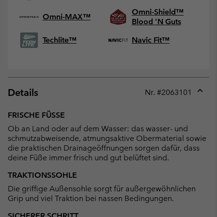
Omni-Shield™
Omni-MAX™
Blood 'N Guts
Techlite™
Navic Fit™
Details
Nr. #
2063101
Expan
or
FRISCHE FÜSSE
collap
Ob an Land oder auf dem Wasser: das wasser- und
sectio
schmutzabweisende, atmungsaktive Obermaterial sowie
die praktischen Drainageöffnungen sorgen dafür, dass
deine Füße immer frisch und gut belüftet sind.
TRAKTIONSSOHLE
Die griffige Außensohle sorgt für außergewöhnlichen
Grip und viel Traktion bei nassen Bedingungen.
SICHERER SCHRITT