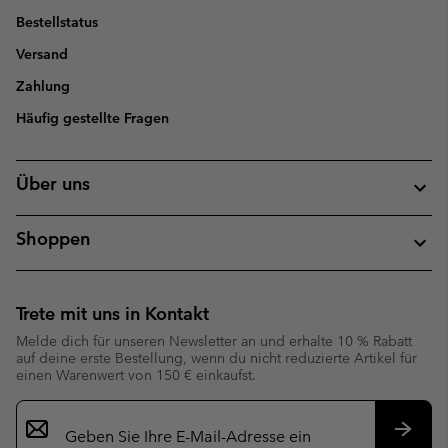
Bestellstatus
Versand
Zahlung
Häufig gestellte Fragen
Über uns
Shoppen
Trete mit uns in Kontakt
Melde dich für unseren Newsletter an und erhalte 10 % Rabatt
auf deine erste Bestellung, wenn du nicht reduzierte Artikel für
einen Warenwert von 150 € einkaufst.
Newsletter-
Anmeldung