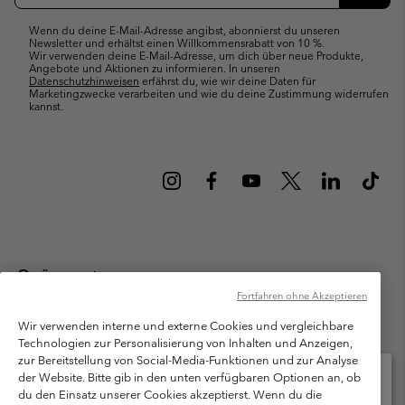
Abonn
Wenn du deine E-Mail-Adresse angibst, abonnierst du unseren
Newsletter und erhältst einen Willkommensrabatt von 10 %.
Wir verwenden deine E-Mail-Adresse, um dich über neue Produkte,
Angebote und Aktionen zu informieren. In unseren
Datenschutzhinweisen
erfährst du, wie wir deine Daten für
Marketingzwecke verarbeiten und wie du deine Zustimmung widerrufen
kannst.
Österreich
Fortfahren ohne Akzeptieren
©
2026
Columbia Sportswear Austria GmbH. Moosfeldstraße 1, 5101
Bergheim, Salzburg Österreich. Alle Rechte vorbehalten.
Wir verwenden interne und externe Cookies und vergleichbare
Technologien zur Personalisierung von Inhalten und Anzeigen,
Nutzungsbedingungen
Allgemeine Verkaufsbedingungen
Garantie
zur Bereitstellung von Social-Media-Funktionen und zur Analyse
Datenschutzerklärung
der Website. Bitte gib in den unten verfügbaren Optionen an, ob
du den Einsatz unserer Cookies akzeptierst. Wenn du die
Bestimmungen und Bedingungen des Mitglieder Programms