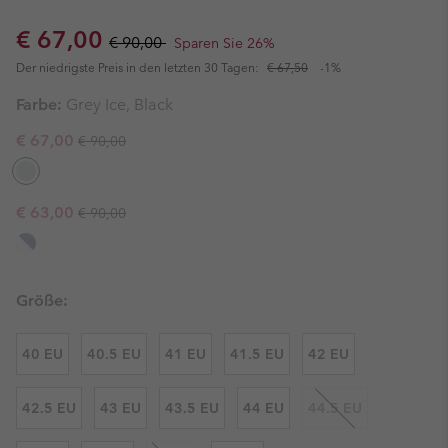
Sale price:
Regular price:
€ 67,00
€ 90,00
Sparen Sie 26%
Der niedrigste Preis in den letzten 30 Tagen:
€ 67,50
-1%
Farbe:
Grey Ice, Black
Regular price:
Sale price:
€ 67,00
€ 90,00
Regular price:
Sale price:
€ 63,00
€ 90,00
Größe:
40 EU
40.5 EU
41 EU
41.5 EU
42 EU
42.5 EU
43 EU
43.5 EU
44 EU
44.5 EU