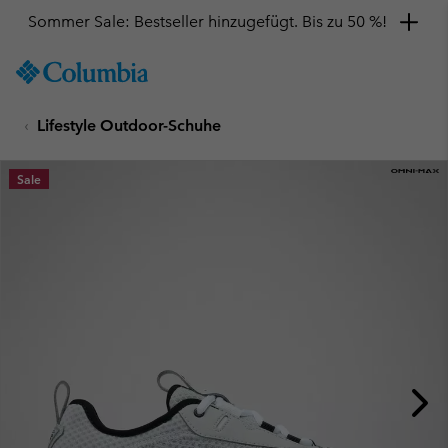
Sommer Sale: Bestseller hinzugefügt. Bis zu 50 %!
SKIP
Columbia
TO
Sportswear
CONTENT
Lifestyle Outdoor-Schuhe
SKIP
TO
MAIN
Sale
NAV
SKIP
TO
SEARCH