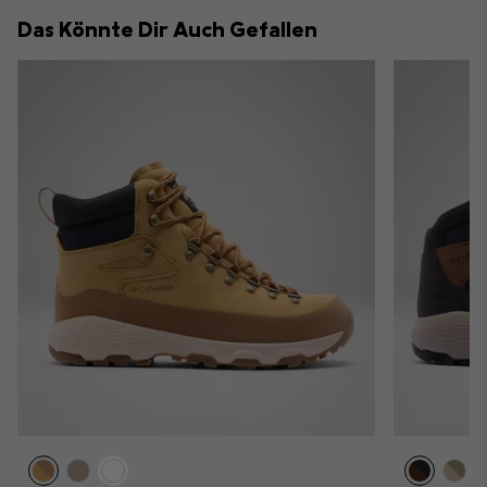
collap
Das Könnte Dir Auch Gefallen
sectio