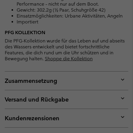
Performance – nicht nur auf dem Boot.
Gewicht: 302.2g (½ Paar, Schuhgröße 42)
Einsatzmöglichkeiten: Urbane Aktivitäten, Angeln
Importiert
PFG KOLLEKTION
Die PFG-Kollektion wurde für das Leben auf und abseits
des Wassers entwickelt und bietet fortschrittliche
Features, die dich rund um die Uhr schützen und in
Bewegung halten.
Shoppe die Kollektion
Zusammensetzung
Expan
or
collap
Versand und Rückgabe
sectio
Expan
or
collap
Kundenrezensionen
sectio
Expan
or