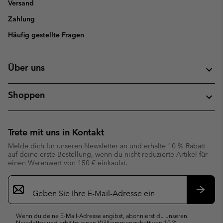
Versand
Zahlung
Häufig gestellte Fragen
Über uns
Shoppen
Trete mit uns in Kontakt
Melde dich für unseren Newsletter an und erhalte 10 % Rabatt
auf deine erste Bestellung, wenn du nicht reduzierte Artikel für
einen Warenwert von 150 € einkaufst.
Newsletter-
Anmeldung
Abonn
Wenn du deine E-Mail-Adresse angibst, abonnierst du unseren
Newsletter und erhältst einen Willkommensrabatt von 10 %.