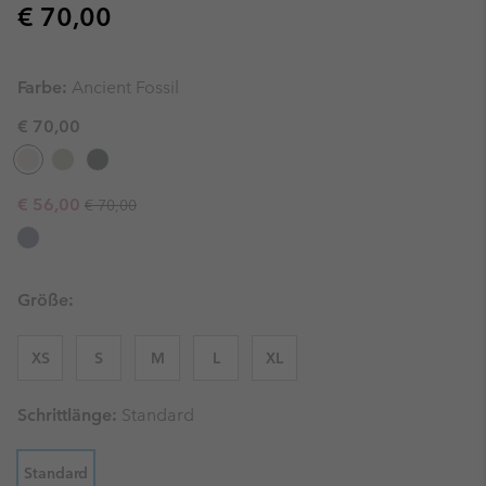
Regular price:
€ 70,00
Farbe:
Ancient Fossil
€ 70,00
Regular price:
Sale price:
€ 56,00
€ 70,00
Größe:
XS
S
M
L
XL
Schrittlänge:
Standard
Standard