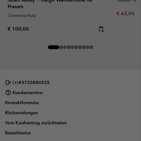
Wasser- un
Frauen
Minimum sa
€ 63,00
-
Sonnenschutz
Regular price:
€ 100,00
(+)43720880525
Kundenservice
Kontaktformular
Rücksendungen
Vom Kaufvertrag zurücktreten
Bestellstatus