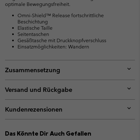
optimale Bewegungsfreiheit.
Omni-Shield™ Release fortschrittliche
Beschichtung
Elastische Taille
Seitentaschen
Gesäßtasche mit Druckknopfverschluss
Einsatzmöglichkeiten: Wandern
Zusammensetzung
Expan
or
collap
Versand und Rückgabe
sectio
Expan
or
collap
Kundenrezensionen
sectio
Expan
or
collap
Das Könnte Dir Auch Gefallen
sectio