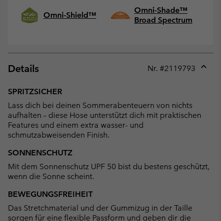
Omni-Shade™
Omni-Shield™
Broad Spectrum
Details
Nr. #
2119793
Expan
or
SPRITZSICHER
collap
Lass dich bei deinen Sommerabenteuern von nichts
sectio
aufhalten – diese Hose unterstützt dich mit praktischen
Features und einem extra wasser- und
schmutzabweisenden Finish.
SONNENSCHUTZ
Mit dem Sonnenschutz UPF 50 bist du bestens geschützt,
wenn die Sonne scheint.
BEWEGUNGSFREIHEIT
Das Stretchmaterial und der Gummizug in der Taille
sorgen für eine flexible Passform und geben dir die