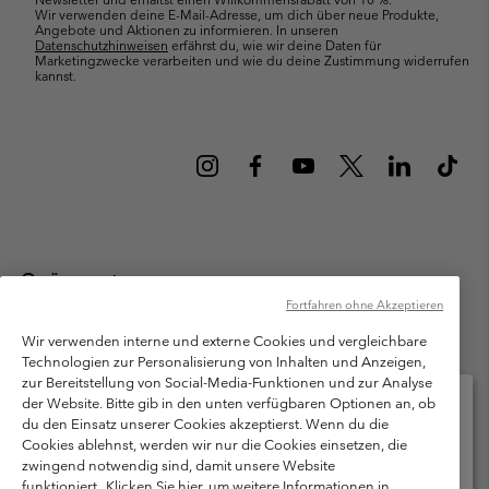
Wir verwenden deine E-Mail-Adresse, um dich über neue Produkte,
Angebote und Aktionen zu informieren. In unseren
Datenschutzhinweisen
erfährst du, wie wir deine Daten für
Marketingzwecke verarbeiten und wie du deine Zustimmung widerrufen
kannst.
Österreich
Fortfahren ohne Akzeptieren
©
2026
Columbia Sportswear Austria GmbH. Moosfeldstraße 1, 5101
Bergheim, Salzburg Österreich. Alle Rechte vorbehalten.
Wir verwenden interne und externe Cookies und vergleichbare
Technologien zur Personalisierung von Inhalten und Anzeigen,
Nutzungsbedingungen
Allgemeine Verkaufsbedingungen
Garantie
zur Bereitstellung von Social-Media-Funktionen und zur Analyse
Datenschutzerklärung
der Website. Bitte gib in den unten verfügbaren Optionen an, ob
du den Einsatz unserer Cookies akzeptierst. Wenn du die
Bestimmungen und Bedingungen des Mitglieder Programms
Cookies ablehnst, werden wir nur die Cookies einsetzen, die
Bitte wählen Sie Ihr Lieferland und Ihre Sprache
zwingend notwendig sind, damit unsere Website
Nutzungsbedingungen Für Nutzergenerierte Inhalte
Impressum
Online-Einkauf verfügbar
funktioniert.
Klicken Sie hier, um weitere Informationen in