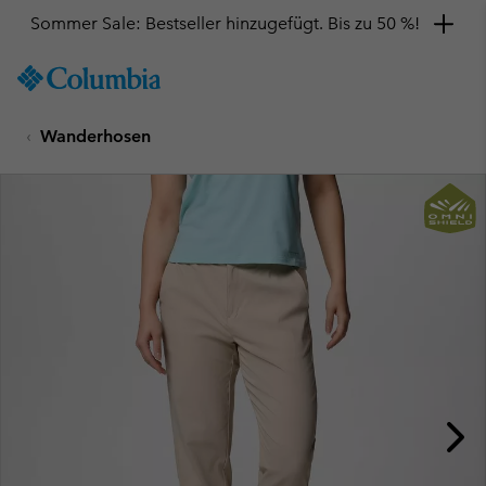
Sommer Sale: Bestseller hinzugefügt. Bis zu 50 %!
SKIP
Columbia
TO
Sportswear
CONTENT
Wanderhosen
SKIP
TO
MAIN
NAV
SKIP
TO
SEARCH