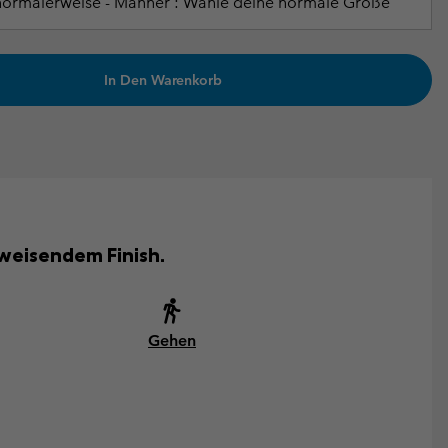
normalerweise - Männer : Wähle deine normale Größe
In Den Warenkorb
weisendem Finish.
Gehen