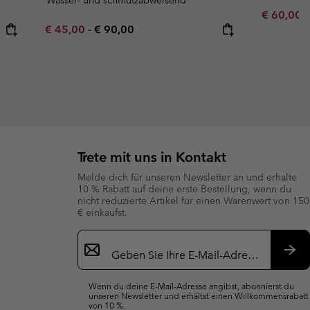
Sale price
R
€ 60,00
€
Minimum sale price:
Maximum price:
€ 45,00
-
€ 90,00
Trete mit uns in Kontakt
Melde dich für unseren Newsletter an und erhalte
10 % Rabatt auf deine erste Bestellung, wenn du
nicht reduzierte Artikel für einen Warenwert von 150
€ einkaufst.
Newsletter-
Anmeldung
Abo
Wenn du deine E-Mail-Adresse angibst, abonnierst du
unseren Newsletter und erhältst einen Willkommensrabatt
von 10 %.