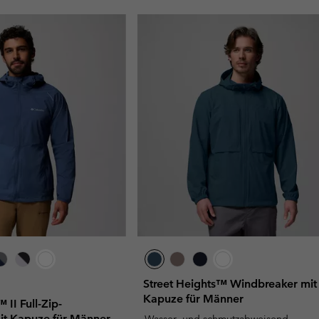
Street Heights™ Windbreaker mit
Kapuze für Männer
II Full-Zip-
it Kapuze für Männer
Wasser- und schmutzabweisend