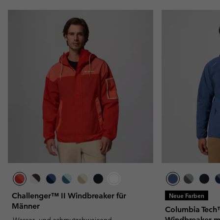
Challenger™ II Windbreaker für
Neue Farben
Männer
Columbia Tech™ 
Windbreaker m
Wasser- und schmutzabweisend