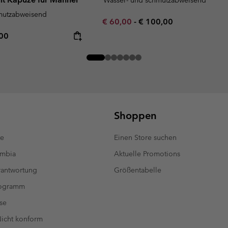
mutzabweisend
Minimum sale price:
Maximum price:
€ 60,00
-
€ 100,00
rice:
mum price:
,00
Shoppen
te
Einen Store suchen
umbia
Aktuelle Promotions
antwortung
Größentabelle
rogramm
se
 Nicht konform