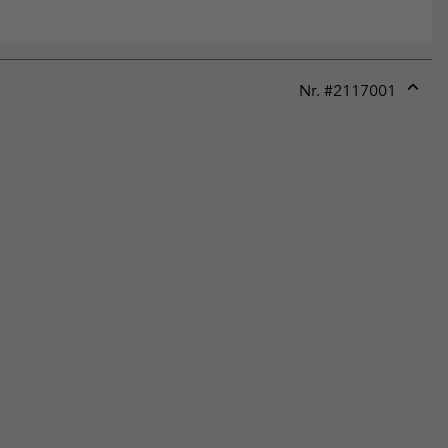
Nr. #
2117001
Expan
or
collap
sectio