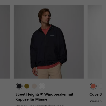
Street Heights™ Windbreaker mit
Cove Bea
Kapuze für Männe
Wasser- u
Wasser- und schmutzabweisend