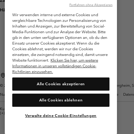
Zahlung
Fortfahren ohne Akzeptieren
Häufig gestellte Fragen
Wir verwenden interne und externe Cookies und
vergleichbare Technologien zur Personalisierung von
Inhalten und Anzeigen, zur Bereitstellung von Social-
Media-Funktionen und zur Analyse der Website. Bitte
gib in den unten verfügbaren Optionen an, ob du den
Einsatz unserer Cookies akzeptierst. Wenn du die
Cookies ablehnst, werden wir nur die Cookies
einsetzen, die zwingend notwendig sind, damit unsere
Website funktioniert.
Klicken Sie hier, um weitere
Informationen in unseren vollständigen Cookie-
Richtlinien einzusehen.
Österreich
Alle Cookies akzeptieren
©
2026
Columbia Sportswear Austria GmbH. Moosfeldstraße 1, 5101 Bergheim, Sal
Nutzungsbedingungen
Allgemeine Verkaufsbedingungen
Garantie
Datens
Alle Cookies ablehnen
Kundenservice: Mo- Fr. 9:00 - 13:00 & 14:00- 18:00 Uhr
(+)43720880525
Verwalte deine Cookie-Einstellungen