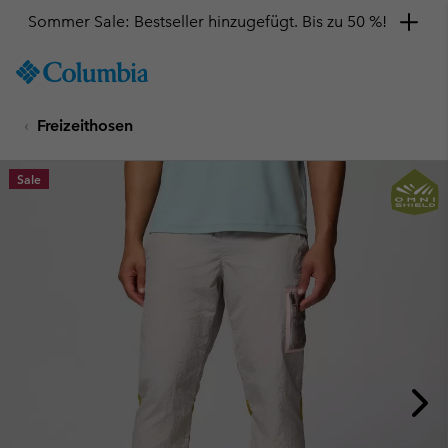
Sommer Sale: Bestseller hinzugefügt. Bis zu 50 %!
SKIP
Columbia
TO
Sportswear
CONTENT
Freizeithosen
SKIP
TO
MAIN
Sale
NAV
SKIP
TO
SEARCH