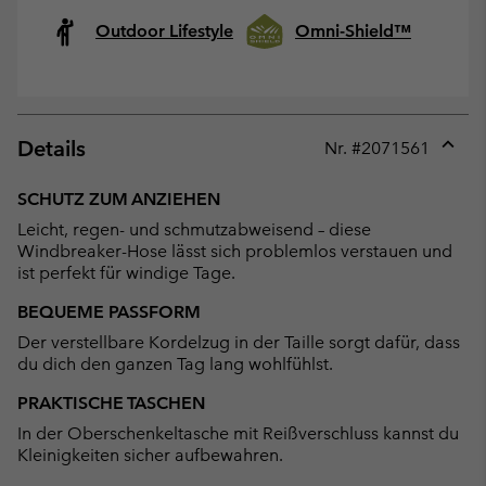
Outdoor Lifestyle
Omni-Shield™
Details
Nr. #
2071561
Expan
or
SCHUTZ ZUM ANZIEHEN
collap
Leicht, regen- und schmutzabweisend – diese
sectio
Windbreaker-Hose lässt sich problemlos verstauen und
ist perfekt für windige Tage.
BEQUEME PASSFORM
Der verstellbare Kordelzug in der Taille sorgt dafür, dass
du dich den ganzen Tag lang wohlfühlst.
PRAKTISCHE TASCHEN
In der Oberschenkeltasche mit Reißverschluss kannst du
Kleinigkeiten sicher aufbewahren.