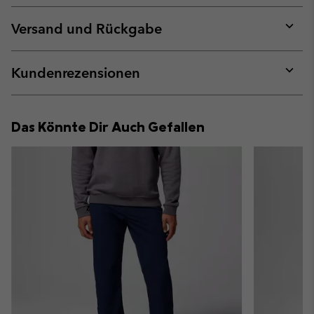
or
collap
Versand und Rückgabe
sectio
Expan
or
collap
Kundenrezensionen
sectio
Expan
or
collap
Das Könnte Dir Auch Gefallen
sectio