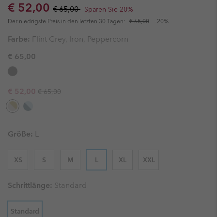
Sale price:
Regular price:
€ 52,00
€ 65,00
Sparen Sie 20%
Der niedrigste Preis in den letzten 30 Tagen:
€ 65,00
-20%
Farbe:
Flint Grey, Iron, Peppercorn
€ 65,00
Regular price:
Sale price:
€ 52,00
€ 65,00
Größe:
L
XS
S
M
L
XL
XXL
Schrittlänge:
Standard
Standard