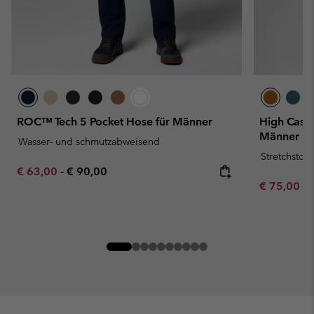
ROC™ Tech 5 Pocket Hose für Männer
High Casca
Männer
Wasser- und schmutzabweisend
Stretchstoff
Minimum sale price:
Maximum price:
€ 63,00
-
€ 90,00
Sale price:
Re
€ 75,00
€ 