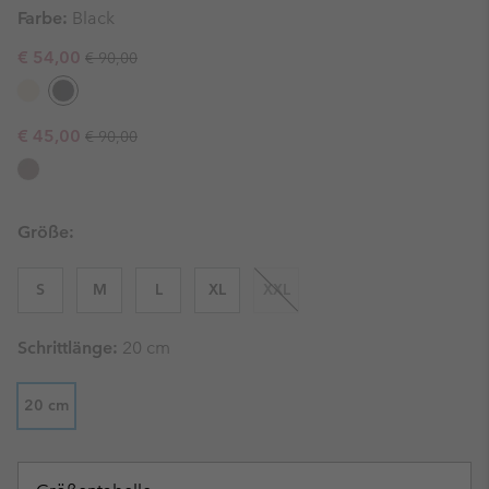
Farbe:
Black
Regular price:
Sale price:
€ 54,00
€ 90,00
Regular price:
Sale price:
€ 45,00
€ 90,00
Größe:
S
M
L
XL
XXL
Schrittlänge:
20 cm
20 cm