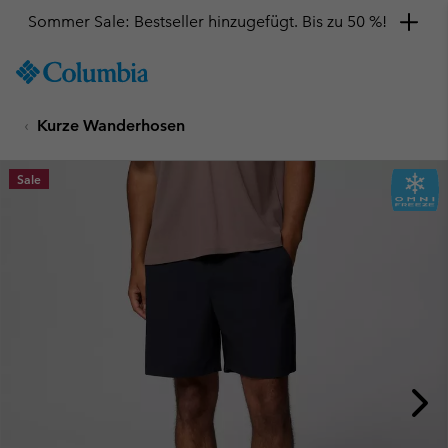
Sommer Sale: Bestseller hinzugefügt. Bis zu 50 %!
SKIP
Columbia
TO
Sportswear
CONTENT
Kurze Wanderhosen
SKIP
TO
MAIN
Sale
NAV
SKIP
TO
SEARCH