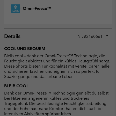
Omni-Freeze™
Details
Nr. #
2160661
Expan
or
COOL UND BEQUEM
collap
Bleib cool – dank der Omni-Freeze™ Technologie, die
sectio
Feuchtigkeit ableitet und für ein kühles Hautgefühl sorgt.
Diese Shorts bieten Funktionalität mit verstellbarer Taille
und sicheren Taschen und eignen sich so perfekt für
Spaziergänge und das urbane Leben.
BLEIB COOL
Dank der Omni-Freeze™ Technologie genießt du selbst
bei Hitze ein angenehm kühles und trockenes
Tragegefühl. Die beschleunigte Feuchtigkeitsableitung
und der hohe hautnahe Komfort halten dich auch bei
intensiven Aktivitäten spürbar frisch.