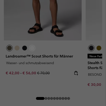
Landroamer™ Scout Shorts für Männer
Neue Farbe
Stealth Sp
Wasser- und schmutzabweisend
Shorts für
Minimum sale price:
Maximum sale price:
Regular price:
€ 42,00
-
€ 56,00
€ 70,00
BESONDERS
Minimum sa
€ 30,00
-