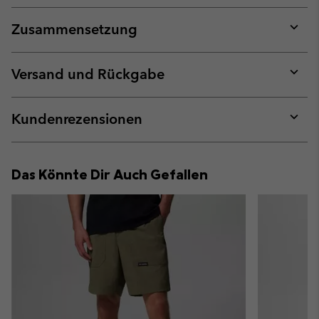
Zusammensetzung
Expan
or
collap
Versand und Rückgabe
sectio
Expan
or
collap
Kundenrezensionen
sectio
Expan
or
collap
Das Könnte Dir Auch Gefallen
sectio