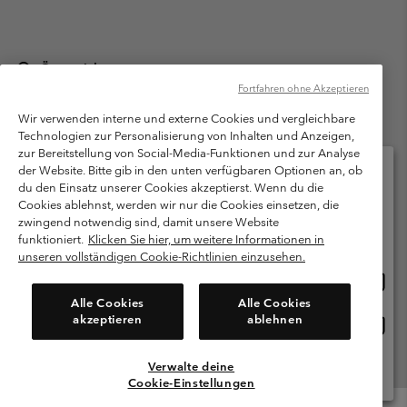
Österreich
Fortfahren ohne Akzeptieren
©
2026
Columbia Sportswear Austria GmbH. Moosfeldstraße 1, 5101
Bergheim, Salzburg Österreich. Alle Rechte vorbehalten.
Wir verwenden interne und externe Cookies und vergleichbare
Technologien zur Personalisierung von Inhalten und Anzeigen,
Nutzungsbedingungen
Allgemeine Verkaufsbedingungen
Garantie
zur Bereitstellung von Social-Media-Funktionen und zur Analyse
Datenschutzerklärung
der Website. Bitte gib in den unten verfügbaren Optionen an, ob
du den Einsatz unserer Cookies akzeptierst. Wenn du die
Bestimmungen und Bedingungen des Mitglieder Programms
Cookies ablehnst, werden wir nur die Cookies einsetzen, die
Bitte wählen Sie Ihr Lieferland und Ihre Sprache
zwingend notwendig sind, damit unsere Website
Nutzungsbedingungen Für Nutzergenerierte Inhalte
Impressum
Online-Einkauf verfügbar
funktioniert.
Klicken Sie hier, um weitere Informationen in
Cookies
unseren vollständigen Cookie-Richtlinien einzusehen.
Online
United States
Einkau
Kundenservice: Mo- Fr. 9:00 - 13:00 & 14:00- 18:00 Uhr
Alle Cookies
Alle Cookies
(+)43720880525
verfü
akzeptieren
ablehnen
Online
Österreich
Einkau
verfü
Verwalte deine
Alle Länder Anzeigen
Cookie-Einstellungen