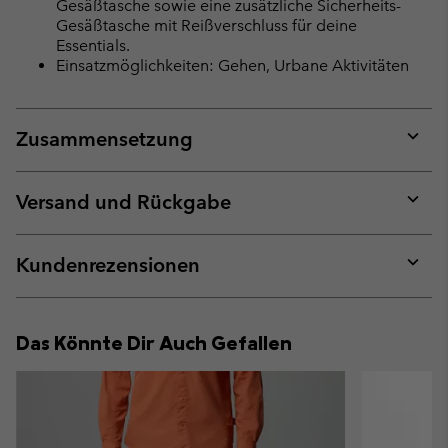
Gesäßtasche sowie eine zusätzliche Sicherheits-
Gesäßtasche mit Reißverschluss für deine
Essentials.
Einsatzmöglichkeiten: Gehen, Urbane Aktivitäten
Zusammensetzung
Expan
or
collap
Versand und Rückgabe
sectio
Expan
or
collap
Kundenrezensionen
sectio
Expan
or
collap
Das Könnte Dir Auch Gefallen
sectio