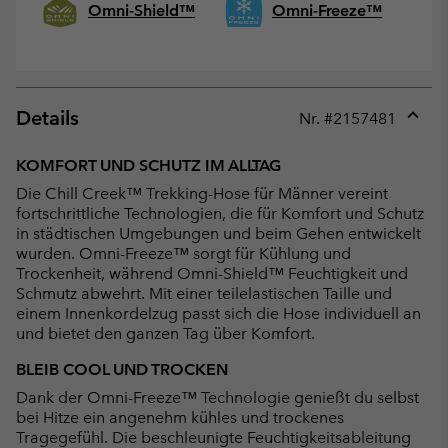
Omni-Shield™
Omni-Freeze™
Details
Nr. #
2157481
Expan
or
KOMFORT UND SCHUTZ IM ALLTAG
collap
Die Chill Creek™ Trekking-Hose für Männer vereint
sectio
fortschrittliche Technologien, die für Komfort und Schutz
in städtischen Umgebungen und beim Gehen entwickelt
wurden. Omni-Freeze™ sorgt für Kühlung und
Trockenheit, während Omni-Shield™ Feuchtigkeit und
Schmutz abwehrt. Mit einer teilelastischen Taille und
einem Innenkordelzug passt sich die Hose individuell an
und bietet den ganzen Tag über Komfort.
BLEIB COOL UND TROCKEN
Dank der Omni-Freeze™ Technologie genießt du selbst
bei Hitze ein angenehm kühles und trockenes
Tragegefühl. Die beschleunigte Feuchtigkeitsableitung