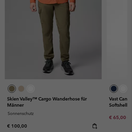
Skien Valley™ Cargo Wanderhose für
Vast Cany
Männer
Softshell
Sonnenschutz
Sale price:
Re
€ 65,00
€ 
Regular price:
€ 100,00