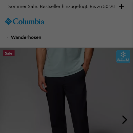
Sommer Sale: Bestseller hinzugefügt. Bis zu 50 %!
SKIP
Columbia
TO
Sportswear
CONTENT
Wanderhosen
SKIP
TO
MAIN
Sale
NAV
SKIP
TO
SEARCH