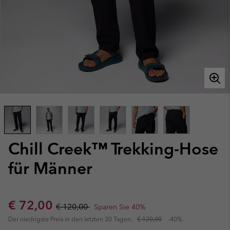
Chill Creek™ Trekking-Hose
für Männer
Sale price:
Regular price:
€ 72,00
€ 120,00
Sparen Sie 40%
Der niedrigste Preis in den letzten 30 Tagen:
€ 120,00
-40%