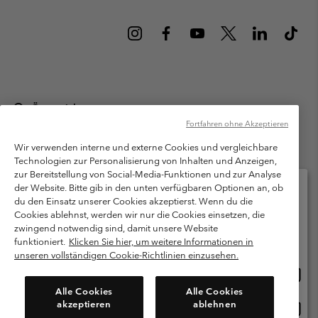
Österreich
Fortfahren ohne Akzeptieren
©
2026
Columbia Sportswear Austria GmbH. Moosfeldstraße 1, 5101
Bergheim, Salzburg Österreich. Alle Rechte vorbehalten.
Wir verwenden interne und externe Cookies und vergleichbare
Technologien zur Personalisierung von Inhalten und Anzeigen,
Nutzungsbedingungen
Allgemeine Verkaufsbedingungen
Garantie
zur Bereitstellung von Social-Media-Funktionen und zur Analyse
Datenschutzerklärung
der Website. Bitte gib in den unten verfügbaren Optionen an, ob
du den Einsatz unserer Cookies akzeptierst. Wenn du die
Bestimmungen und Bedingungen des Mitglieder Programms
Cookies ablehnst, werden wir nur die Cookies einsetzen, die
Bitte wählen Sie Ihr Lieferland und Ihre Sprache
zwingend notwendig sind, damit unsere Website
Nutzungsbedingungen Für Nutzergenerierte Inhalte
Impressum
Online-Einkauf verfügbar
funktioniert.
Klicken Sie hier, um weitere Informationen in
Cookies
unseren vollständigen Cookie-Richtlinien einzusehen.
Online
United States
Einkau
Kundenservice: Mo- Fr. 9:00 - 13:00 & 14:00- 18:00 Uhr
Alle Cookies
Alle Cookies
(+)43720880525
verfü
akzeptieren
ablehnen
Online
Österreich