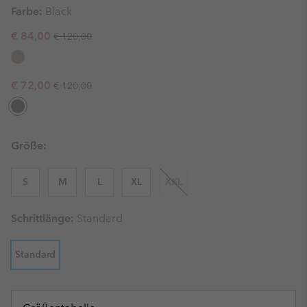
Farbe:
Black
Regular price:
Sale price:
€ 84,00
€ 120,00
Regular price:
Sale price:
€ 72,00
€ 120,00
Größe:
S
M
L
XL
XXL
Schrittlänge:
Standard
Standard