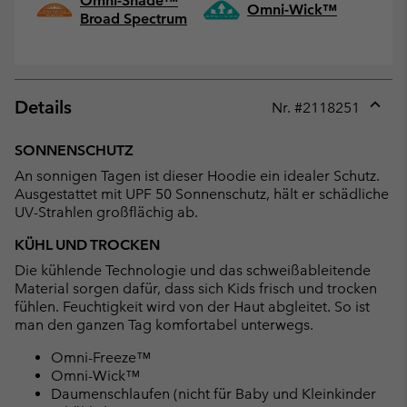
Omni-Shade™
Omni-Wick™
Broad Spectrum
Details
Nr. #
2118251
Expan
or
SONNENSCHUTZ
collap
An sonnigen Tagen ist dieser Hoodie ein idealer Schutz.
sectio
Ausgestattet mit UPF 50 Sonnenschutz, hält er schädliche
UV-Strahlen großflächig ab.
KÜHL UND TROCKEN
Die kühlende Technologie und das schweißableitende
Material sorgen dafür, dass sich Kids frisch und trocken
fühlen. Feuchtigkeit wird von der Haut abgleitet. So ist
man den ganzen Tag komfortabel unterwegs.
Omni-Freeze™
Omni-Wick™
Daumenschlaufen (nicht für Baby und Kleinkinder