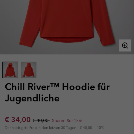
Chill River™ Hoodie für
Jugendliche
Sale price:
Regular price:
€ 34,00
€ 40,00
Sparen Sie 15%
Der niedrigste Preis in den letzten 30 Tagen:
€ 40,00
-15%