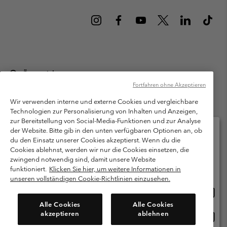
Österreich
Fortfahren ohne Akzeptieren
©
2026
Columbia Sportswear Austria GmbH. Moosfeldstraße 1, 5101
Bergheim, Salzburg Österreich. Alle Rechte vorbehalten.
Wir verwenden interne und externe Cookies und vergleichbare
Technologien zur Personalisierung von Inhalten und Anzeigen,
Nutzungsbedingungen
Allgemeine Verkaufsbedingungen
Garantie
zur Bereitstellung von Social-Media-Funktionen und zur Analyse
Datenschutzerklärung
der Website. Bitte gib in den unten verfügbaren Optionen an, ob
du den Einsatz unserer Cookies akzeptierst. Wenn du die
Bestimmungen und Bedingungen des Mitglieder Programms
Cookies ablehnst, werden wir nur die Cookies einsetzen, die
Bitte wählen Sie Ihr Lieferland und Ihre Sprache
zwingend notwendig sind, damit unsere Website
Nutzungsbedingungen Für Nutzergenerierte Inhalte
Impressum
Online-Einkauf verfügbar
funktioniert.
Klicken Sie hier, um weitere Informationen in
Cookies
unseren vollständigen Cookie-Richtlinien einzusehen.
Online
United States
Einkau
Kundenservice: Mo- Fr. 9:00 - 13:00 & 14:00- 18:00 Uhr
Alle Cookies
Alle Cookies
(+)43720880525
verfü
akzeptieren
ablehnen
Online
Österreich
Einkau