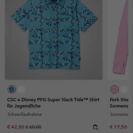
CSC x Disney PFG Super Slack Tide™ Shirt
Fork Strea
für Jugendliche
Sonnensch
Schweißaufnahme
Sonnenschu
Sale price:
Regular price:
Sale price:
Re
€ 42,00
€ 60,00
€ 17,50
€ 