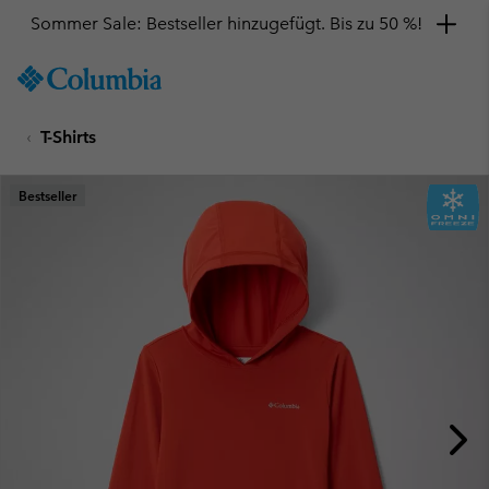
Sommer Sale: Bestseller hinzugefügt. Bis zu 50 %!
SKIP
Columbia
TO
Sportswear
CONTENT
T-Shirts
SKIP
TO
MAIN
Bestseller
NAV
SKIP
TO
SEARCH