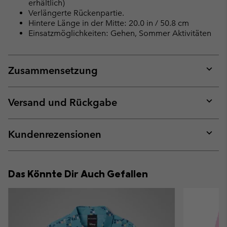
erhältlich)
Verlängerte Rückenpartie.
Hintere Länge in der Mitte: 20.0 in / 50.8 cm
Einsatzmöglichkeiten: Gehen, Sommer Aktivitäten
Zusammensetzung
Expan
or
collap
Versand und Rückgabe
sectio
Expan
or
collap
Kundenrezensionen
sectio
Expan
or
collap
Das Könnte Dir Auch Gefallen
sectio