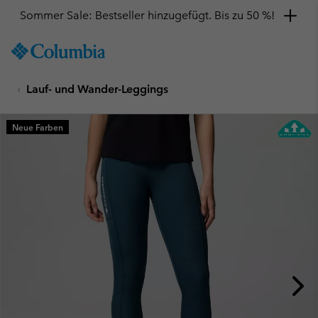
Sommer Sale: Bestseller hinzugefügt. Bis zu 50 %!
SKIP
Columbia
TO
Sportswear
CONTENT
Lauf- und Wander-Leggings
SKIP
TO
MAIN
Neue Farben
NAV
SKIP
TO
SEARCH