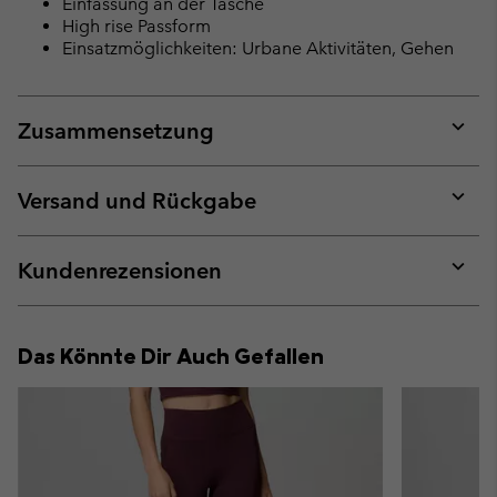
Einfassung an der Tasche
High rise Passform
Einsatzmöglichkeiten: Urbane Aktivitäten, Gehen
Zusammensetzung
Expan
or
collap
Versand und Rückgabe
sectio
Expan
or
collap
Kundenrezensionen
sectio
Expan
or
collap
Das Könnte Dir Auch Gefallen
sectio