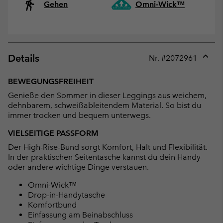
Gehen
Omni-Wick™
Details
Nr. #
2072961
Expan
or
BEWEGUNGSFREIHEIT
collap
Genieße den Sommer in dieser Leggings aus weichem,
sectio
dehnbarem, schweißableitendem Material. So bist du
immer trocken und bequem unterwegs.
VIELSEITIGE PASSFORM
Der High-Rise-Bund sorgt Komfort, Halt und Flexibilität.
In der praktischen Seitentasche kannst du dein Handy
oder andere wichtige Dinge verstauen.
Omni-Wick™
Drop-in-Handytasche
Komfortbund
Einfassung am Beinabschluss