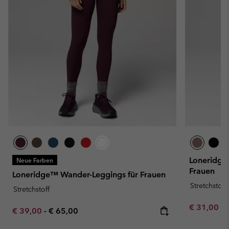
Loneridge™
Neue Farben
Frauen
Loneridge™ Wander-Leggings für Frauen
Stretchstoff
Stretchstoff
Minimum sa
€ 31,00
-
Minimum sale price:
Maximum price:
€ 39,00
-
€ 65,00