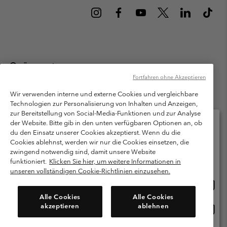
Österreich
Fortfahren ohne Akzeptieren
©
2026
Columbia Sportswear Austria GmbH. Moosfeldstraße 1, 5101
Bergheim, Salzburg Österreich. Alle Rechte vorbehalten.
Wir verwenden interne und externe Cookies und vergleichbare
Technologien zur Personalisierung von Inhalten und Anzeigen,
Nutzungsbedingungen
Allgemeine Verkaufsbedingungen
Garantie
zur Bereitstellung von Social-Media-Funktionen und zur Analyse
Datenschutzerklärung
der Website. Bitte gib in den unten verfügbaren Optionen an, ob
du den Einsatz unserer Cookies akzeptierst. Wenn du die
Bestimmungen und Bedingungen des Mitglieder Programms
Cookies ablehnst, werden wir nur die Cookies einsetzen, die
Bitte wählen Sie Ihr Lieferland und Ihre Sprache
zwingend notwendig sind, damit unsere Website
Nutzungsbedingungen Für Nutzergenerierte Inhalte
Impressum
Online-Einkauf verfügbar
funktioniert.
Klicken Sie hier, um weitere Informationen in
Cookies
unseren vollständigen Cookie-Richtlinien einzusehen.
Online
United States
Einkau
Kundenservice: Mo- Fr. 9:00 - 13:00 & 14:00- 18:00 Uhr
Alle Cookies
Alle Cookies
(+)43720880525
verfü
akzeptieren
ablehnen
Online
Österreich
Einkau