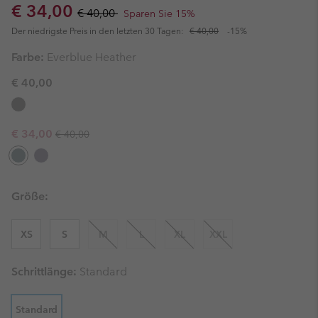
Sale price:
Regular price:
€ 34,00
€ 40,00
Sparen Sie 15%
Der niedrigste Preis in den letzten 30 Tagen:
€ 40,00
-15%
Farbe:
Everblue Heather
€ 40,00
Regular price:
Sale price:
€ 34,00
€ 40,00
Größe:
XS
S
M
L
XL
XXL
Schrittlänge:
Standard
Standard