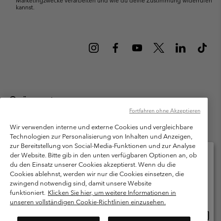
Marketingzwecke verarbeiten und wie du deine Zustimmung widerrufen
kannst.
Österreich
Fortfahren ohne Akzeptieren
©
2026
Columbia Sportswear Austria GmbH. Moosfeldstraße 1, 5101
Bergheim, Salzburg Österreich. Alle Rechte vorbehalten.
Wir verwenden interne und externe Cookies und vergleichbare
Technologien zur Personalisierung von Inhalten und Anzeigen,
Nutzungsbedingungen
Allgemeine Verkaufsbedingungen
Garantie
zur Bereitstellung von Social-Media-Funktionen und zur Analyse
Datenschutzerklärung
der Website. Bitte gib in den unten verfügbaren Optionen an, ob
du den Einsatz unserer Cookies akzeptierst. Wenn du die
Bestimmungen und Bedingungen des Mitglieder Programms
Cookies ablehnst, werden wir nur die Cookies einsetzen, die
Bitte wählen Sie Ihr Lieferland und Ihre Sprache
zwingend notwendig sind, damit unsere Website
Nutzungsbedingungen Für Nutzergenerierte Inhalte
Impressum
Online-Einkauf verfügbar
funktioniert.
Klicken Sie hier, um weitere Informationen in
Cookies
unseren vollständigen Cookie-Richtlinien einzusehen.
Online
United States