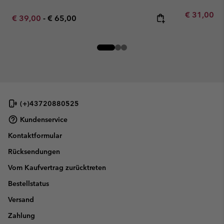
Minimum sa
€ 31,00
-
Minimum sale price:
Maximum price:
€ 39,00
-
€ 65,00
(+)43720880525
Kundenservice
Kontaktformular
Rücksendungen
Vom Kaufvertrag zurücktreten
Bestellstatus
Versand
Zahlung