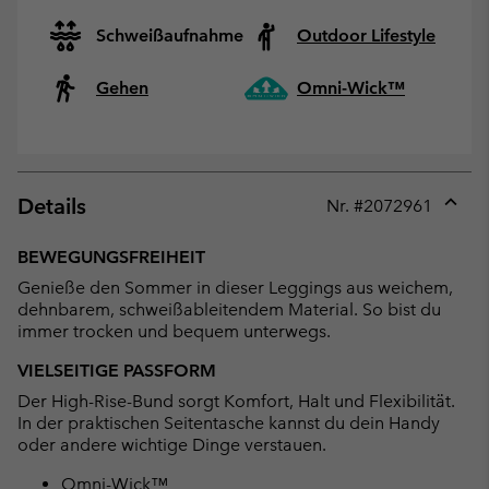
Schweißaufnahme
Outdoor Lifestyle
Gehen
Omni-Wick™
Details
Nr. #
2072961
Expan
or
BEWEGUNGSFREIHEIT
collap
Genieße den Sommer in dieser Leggings aus weichem,
sectio
dehnbarem, schweißableitendem Material. So bist du
immer trocken und bequem unterwegs.
VIELSEITIGE PASSFORM
Der High-Rise-Bund sorgt Komfort, Halt und Flexibilität.
In der praktischen Seitentasche kannst du dein Handy
oder andere wichtige Dinge verstauen.
Omni-Wick™