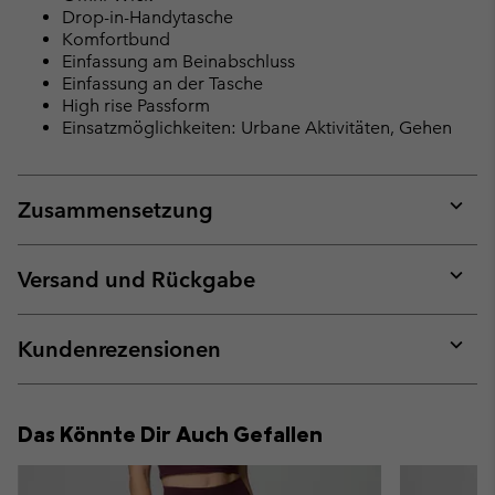
Drop-in-Handytasche
Komfortbund
Einfassung am Beinabschluss
Einfassung an der Tasche
High rise Passform
Einsatzmöglichkeiten: Urbane Aktivitäten, Gehen
Zusammensetzung
Expan
or
collap
Versand und Rückgabe
sectio
Expan
or
collap
Kundenrezensionen
sectio
Expan
or
collap
Das Könnte Dir Auch Gefallen
sectio