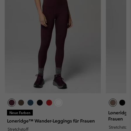
Loneridge™
Neue Farben
Frauen
Loneridge™ Wander-Leggings für Frauen
Stretchstoff
Stretchstoff