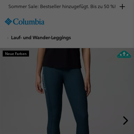
Sommer Sale: Bestseller hinzugefügt. Bis zu 50 %!
SKIP
Columbia
TO
Sportswear
CONTENT
Lauf- und Wander-Leggings
SKIP
TO
MAIN
Neue Farben
NAV
SKIP
TO
SEARCH