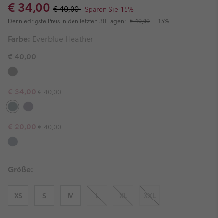
Sale price:
Regular price:
€ 34,00
€ 40,00
Sparen Sie 15%
Der niedrigste Preis in den letzten 30 Tagen:
€ 40,00
-15%
Farbe:
Everblue Heather
€ 40,00
Regular price:
Sale price:
€ 34,00
€ 40,00
Regular price:
Sale price:
€ 20,00
€ 40,00
Größe:
XS
S
M
L
XL
XXL