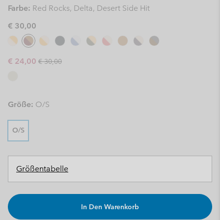
Farbe:
Red Rocks, Delta, Desert Side Hit
€ 30,00
Regular price:
Sale price:
€ 24,00
€ 30,00
Größe:
O/S
O/S
Größentabelle
In Den Warenkorb