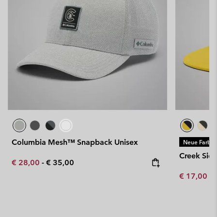
Columbia Mesh™ Snapback Unisex
Neue Farbe
Creek Side
Minimum sale price:
Maximum price:
€ 28,00
-
€ 35,00
Minimum sa
€ 17,00
-