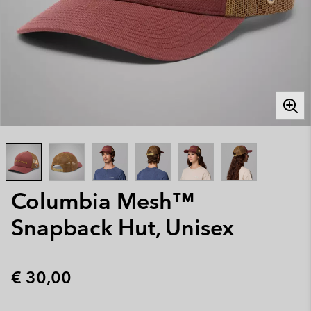
Columbia Mesh™
Snapback Hut, Unisex
Regular price:
€ 30,00