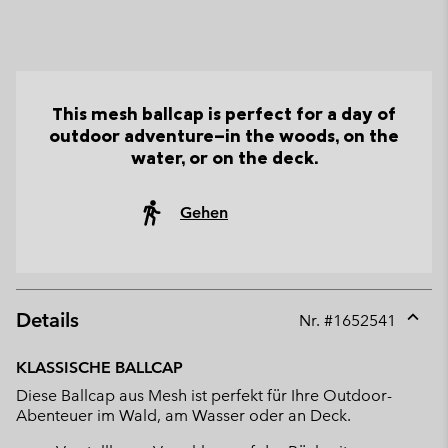
This mesh ballcap is perfect for a day of
outdoor adventure—in the woods, on the
water, or on the deck.
Gehen
Details
Nr. #
1652541
Expan
or
KLASSISCHE BALLCAP
collap
Diese Ballcap aus Mesh ist perfekt für Ihre Outdoor-
sectio
Abenteuer im Wald, am Wasser oder an Deck.