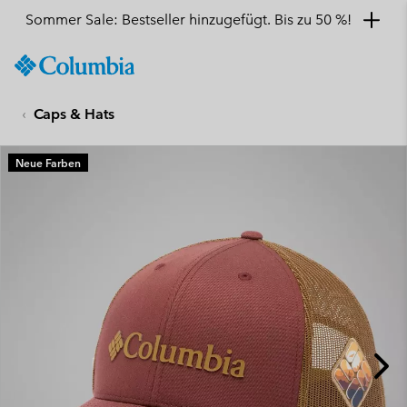
Sommer Sale: Bestseller hinzugefügt. Bis zu 50 %!
SKIP
Columbia
TO
Sportswear
CONTENT
Caps & Hats
SKIP
TO
MAIN
Neue Farben
NAV
SKIP
TO
SEARCH