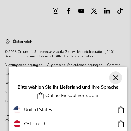
Österreich
©
2026
Columbia Sportswear Austria GmbH. Moosfeldstraße 1, 5101
Bergheim, Salzburg Österreich. Alle Rechte vorbehalten.
Nutzungsbedingungen
Allgemeine Verkaufsbedingungen
Garantie
Datenschutzerklärung
Bestimmungen und Bedingungen des Mitglieder Programms
Bitte wählen Sie Ihr Lieferland und Ihre Sprache
Nutzungsbedingungen Für Nutzergenerierte Inhalte
Impressum
Online-Einkauf verfügbar
Cookies
Online
United States
Einkau
Kundenservice: Mo- Fr. 9:00 - 13:00 & 14:00- 18:00 Uhr
(+)43720880525
verfü
Online
Österreich
Einkau