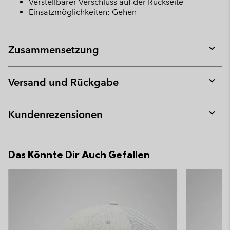
Verstellbarer Verschluss auf der Rückseite
Einsatzmöglichkeiten: Gehen
Zusammensetzung
Expan
or
collap
Versand und Rückgabe
sectio
Expan
or
collap
Kundenrezensionen
sectio
Expan
or
collap
Das Könnte Dir Auch Gefallen
sectio