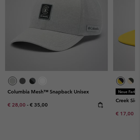
Columbia Mesh™ Snapback Unisex
Neue Farbe
Creek Side
Minimum sale price:
Maximum price:
€ 28,00
-
€ 35,00
Minimum sa
€ 17,00
-