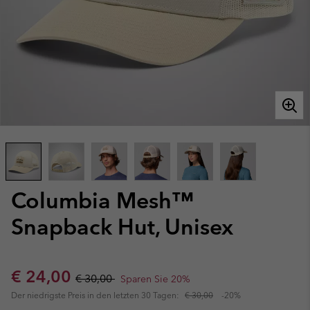
Columbia Mesh™
Snapback Hut, Unisex
Sale price:
Regular price:
€ 24,00
€ 30,00
Sparen Sie 20%
Der niedrigste Preis in den letzten 30 Tagen:
€ 30,00
-20%