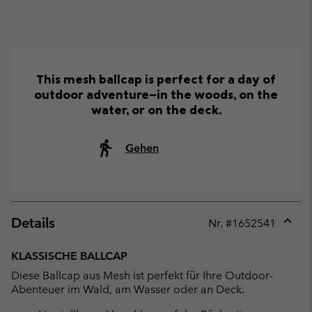
This mesh ballcap is perfect for a day of
outdoor adventure—in the woods, on the
water, or on the deck.
Gehen
Details
Nr. #
1652541
Expan
or
KLASSISCHE BALLCAP
collap
Diese Ballcap aus Mesh ist perfekt für Ihre Outdoor-
sectio
Abenteuer im Wald, am Wasser oder an Deck.