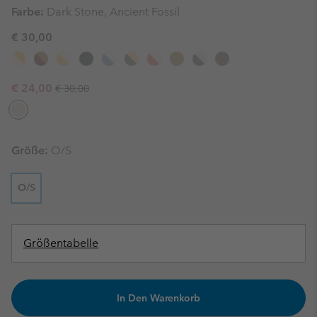
Farbe:
Dark Stone, Ancient Fossil
€ 30,00
Regular price:
Sale price:
€ 24,00
€ 30,00
Größe:
O/S
O/S
Größentabelle
In Den Warenkorb