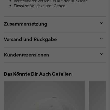
Verstellbarer Verschluss auf der Rückseite
Einsatzmöglichkeiten: Gehen
Zusammensetzung
Expan
or
collap
Versand und Rückgabe
sectio
Expan
or
collap
Kundenrezensionen
sectio
Expan
or
collap
Das Könnte Dir Auch Gefallen
sectio