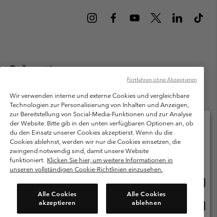
Österreich
Fortfahren ohne Akzeptieren
©
2026
Columbia Sportswear Austria GmbH. Moosfeldstraße 1, 5101
Bergheim, Salzburg Österreich. Alle Rechte vorbehalten.
Wir verwenden interne und externe Cookies und vergleichbare
Technologien zur Personalisierung von Inhalten und Anzeigen,
Nutzungsbedingungen
Allgemeine Verkaufsbedingungen
Garantie
zur Bereitstellung von Social-Media-Funktionen und zur Analyse
Datenschutzerklärung
der Website. Bitte gib in den unten verfügbaren Optionen an, ob
du den Einsatz unserer Cookies akzeptierst. Wenn du die
Bestimmungen und Bedingungen des Mitglieder Programms
Cookies ablehnst, werden wir nur die Cookies einsetzen, die
Bitte wählen Sie Ihr Lieferland und Ihre Sprache
zwingend notwendig sind, damit unsere Website
Nutzungsbedingungen Für Nutzergenerierte Inhalte
Impressum
Online-Einkauf verfügbar
funktioniert.
Klicken Sie hier, um weitere Informationen in
Cookies
unseren vollständigen Cookie-Richtlinien einzusehen.
Online
United States
Einkau
Kundenservice: Mo- Fr. 9:00 - 13:00 & 14:00- 18:00 Uhr
Alle Cookies
Alle Cookies
(+)43720880525
verfü
akzeptieren
ablehnen
Online
Österreich
Einkau