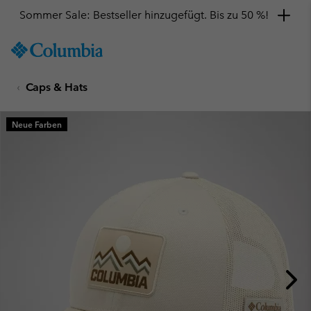
Sommer Sale: Bestseller hinzugefügt. Bis zu 50 %!
SKIP
Columbia
TO
Sportswear
CONTENT
Caps & Hats
SKIP
TO
MAIN
Neue Farben
NAV
SKIP
TO
SEARCH