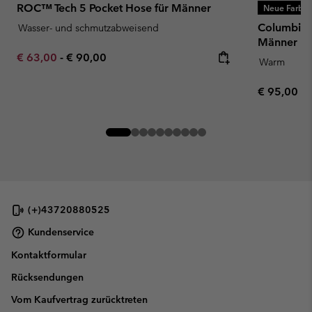
ROC™ Tech 5 Pocket Hose für Männer
Neue Farbe
Columbia T
Wasser- und schmutzabweisend
Männer
Minimum sale price:
Maximum price:
€ 63,00
-
€ 90,00
Warm
Regular pr
€ 95,00
(+)43720880525
Kundenservice
Kontaktformular
Rücksendungen
Vom Kaufvertrag zurücktreten