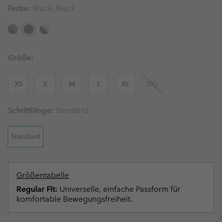
Farbe:
Black, Black
Größe:
XS
S
M
L
XL
XXL
Schrittlänge:
Standard
Standard
Größentabelle
Regular Fit:
Universelle, einfache Passform für
komfortable Bewegungsfreiheit.