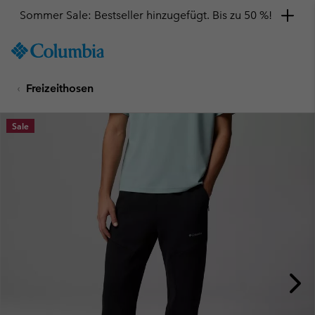
Sommer Sale: Bestseller hinzugefügt. Bis zu 50 %!
SKIP
Columbia
TO
Sportswear
CONTENT
Freizeithosen
SKIP
TO
MAIN
Sale
NAV
SKIP
TO
SEARCH