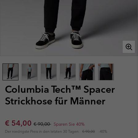
Columbia Tech™ Spacer
Strickhose für Männer
Sale price:
Regular price:
€ 54,00
€ 90,00
Sparen Sie 40%
Der niedrigste Preis in den letzten 30 Tagen:
€ 90,00
-40%