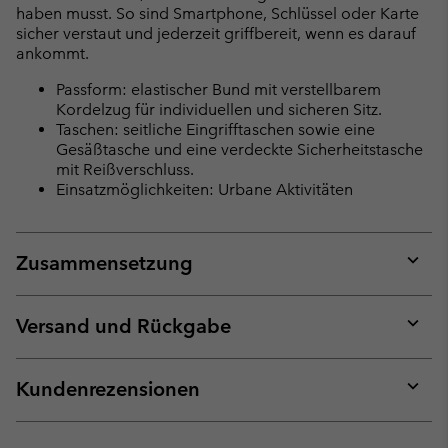
haben musst. So sind Smartphone, Schlüssel oder Karte
sicher verstaut und jederzeit griffbereit, wenn es darauf
ankommt.
Passform: elastischer Bund mit verstellbarem
Kordelzug für individuellen und sicheren Sitz.
Taschen: seitliche Eingrifftaschen sowie eine
Gesäßtasche und eine verdeckte Sicherheitstasche
mit Reißverschluss.
Einsatzmöglichkeiten: Urbane Aktivitäten
Zusammensetzung
Expan
or
collap
Versand und Rückgabe
sectio
Expan
or
collap
Kundenrezensionen
sectio
Expan
or
collap