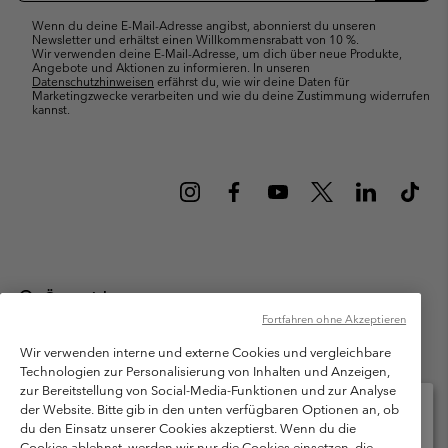
Wenn du deine E-Mail-Adresse angibst, abonnierst du unseren
Newsletter und erhältst einen Willkommensrabatt von 10 %.
Wir verwenden deine E-Mail-Adresse, um dich über neue Produkte,
Angebote und Aktionen zu informieren. In unseren
Datenschutzhinweisen
erfährst du, wie wir deine Daten für
Marketingzwecke verarbeiten und wie du deine Zustimmung widerrufen
kannst.
Österreich
Fortfahren ohne Akzeptieren
©
2026
Columbia Sportswear Austria GmbH. Moosfeldstraße 1, 5101
Bergheim, Salzburg Österreich. Alle Rechte vorbehalten.
Wir verwenden interne und externe Cookies und vergleichbare
Technologien zur Personalisierung von Inhalten und Anzeigen,
Nutzungsbedingungen
Allgemeine Verkaufsbedingungen
Garantie
zur Bereitstellung von Social-Media-Funktionen und zur Analyse
Datenschutzerklärung
der Website. Bitte gib in den unten verfügbaren Optionen an, ob
du den Einsatz unserer Cookies akzeptierst. Wenn du die
Bestimmungen und Bedingungen des Mitglieder Programms
Cookies ablehnst, werden wir nur die Cookies einsetzen, die