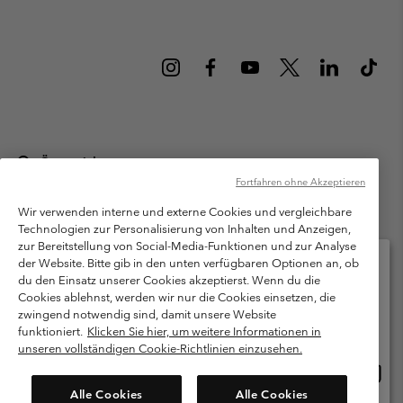
Österreich
Fortfahren ohne Akzeptieren
©
2026
Columbia Sportswear Austria GmbH. Moosfeldstraße 1, 5101
Bergheim, Salzburg Österreich. Alle Rechte vorbehalten.
Wir verwenden interne und externe Cookies und vergleichbare
Technologien zur Personalisierung von Inhalten und Anzeigen,
Nutzungsbedingungen
Allgemeine Verkaufsbedingungen
Garantie
zur Bereitstellung von Social-Media-Funktionen und zur Analyse
Datenschutzerklärung
der Website. Bitte gib in den unten verfügbaren Optionen an, ob
du den Einsatz unserer Cookies akzeptierst. Wenn du die
Bestimmungen und Bedingungen des Mitglieder Programms
Cookies ablehnst, werden wir nur die Cookies einsetzen, die
Bitte wählen Sie Ihr Lieferland und Ihre Sprache
zwingend notwendig sind, damit unsere Website
Nutzungsbedingungen Für Nutzergenerierte Inhalte
Impressum
Online-Einkauf verfügbar
funktioniert.
Klicken Sie hier, um weitere Informationen in
Cookies
unseren vollständigen Cookie-Richtlinien einzusehen.
Online
United States
Einkau
Kundenservice: Mo- Fr. 9:00 - 13:00 & 14:00- 18:00 Uhr
Alle Cookies
Alle Cookies
(+)43720880525