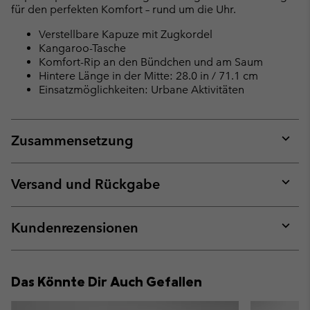
für den perfekten Komfort – rund um die Uhr.
Verstellbare Kapuze mit Zugkordel
Kangaroo-Tasche
Komfort-Rip an den Bündchen und am Saum
Hintere Länge in der Mitte: 28.0 in / 71.1 cm
Einsatzmöglichkeiten: Urbane Aktivitäten
Zusammensetzung
Expan
or
collap
Versand und Rückgabe
sectio
Expan
or
collap
Kundenrezensionen
sectio
Expan
or
collap
Das Könnte Dir Auch Gefallen
sectio