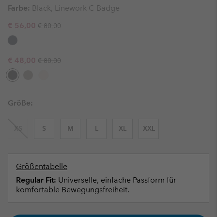
Farbe:
Black, Linework C Badge
Regular price:
Sale price:
€ 56,00
€ 80,00
Regular price:
Sale price:
€ 48,00
€ 80,00
Größe:
XS
S
M
L
XL
XXL
Größentabelle
Regular Fit:
Universelle, einfache Passform für
komfortable Bewegungsfreiheit.