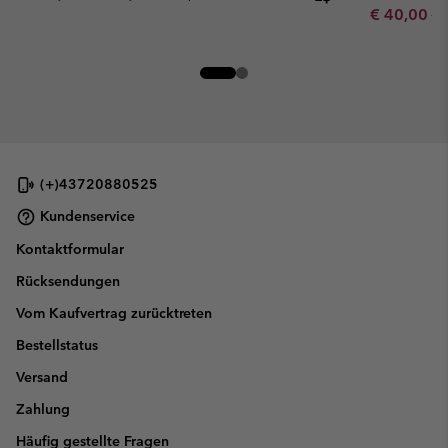
Sale price:
Re
€ 40,00
€ 
(+)43720880525
Kundenservice
Kontaktformular
Rücksendungen
Vom Kaufvertrag zurücktreten
Bestellstatus
Versand
Zahlung
Häufig gestellte Fragen