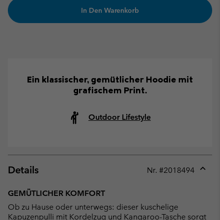
In Den Warenkorb
Ein klassischer, gemütlicher Hoodie mit
grafischem Print.
Outdoor Lifestyle
Details
Nr. #
2018494
Expan
or
GEMÜTLICHER KOMFORT
collap
Ob zu Hause oder unterwegs: dieser kuschelige
sectio
Kapuzenpulli mit Kordelzug und Kangaroo-Tasche sorgt