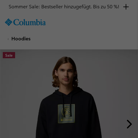
Sommer Sale: Bestseller hinzugefügt. Bis zu 50 %!
SKIP
Columbia
TO
Sportswear
CONTENT
Hoodies
SKIP
TO
MAIN
Sale
NAV
SKIP
TO
SEARCH