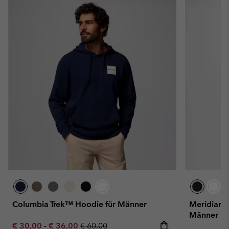
Columbia Trek™ Hoodie für Männer
Meridian C
Männer
Minimum sale price:
Maximum sale price:
Regular price:
€ 30,00
-
€ 36,00
€ 60,00