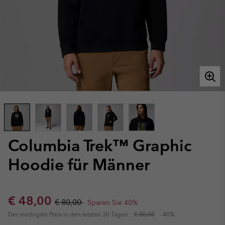
Columbia Trek™ Graphic
Hoodie für Männer
Sale price:
Regular price:
€ 48,00
€ 80,00
Sparen Sie 40%
Der niedrigste Preis in den letzten 30 Tagen:
€ 80,00
-40%