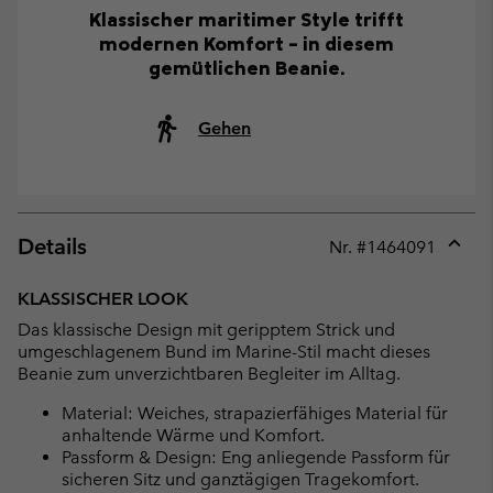
Klassischer maritimer Style trifft
modernen Komfort – in diesem
gemütlichen Beanie.
Gehen
Details
Nr. #
1464091
Expan
or
KLASSISCHER LOOK
collap
Das klassische Design mit geripptem Strick und
sectio
umgeschlagenem Bund im Marine-Stil macht dieses
Beanie zum unverzichtbaren Begleiter im Alltag.
Material: Weiches, strapazierfähiges Material für
anhaltende Wärme und Komfort.
Passform & Design: Eng anliegende Passform für
sicheren Sitz und ganztägigen Tragekomfort.