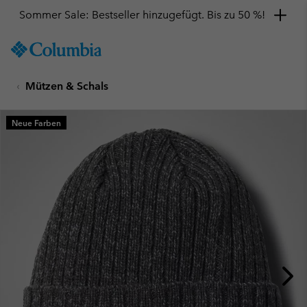
Sommer Sale: Bestseller hinzugefügt. Bis zu 50 %!
SKIP
Columbia
TO
Sportswear
CONTENT
Mützen & Schals
SKIP
TO
MAIN
Neue Farben
NAV
SKIP
TO
SEARCH