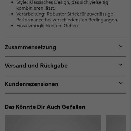
Style: Klassisches Design, das sich vielseitig
kombinieren lässt.
Verarbeitung: Robuster Strick für zuverlässige
Performance bei verschiedensten Bedingungen.
Einsatzmöglichkeiten: Gehen
Zusammensetzung
Expan
or
collap
Versand und Rückgabe
sectio
Expan
or
collap
Kundenrezensionen
sectio
Expan
or
collap
Das Könnte Dir Auch Gefallen
sectio