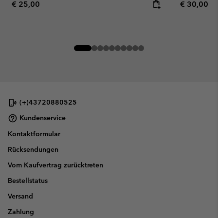
Regular price:
Regular pr
€ 25,00
€ 30,00
(+)43720880525
Kundenservice
Kontaktformular
Rücksendungen
Vom Kaufvertrag zurücktreten
Bestellstatus
Versand
Zahlung