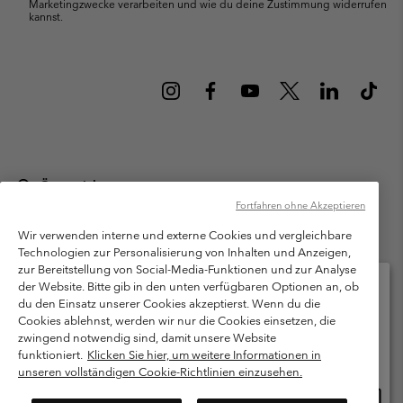
Marketingzwecke verarbeiten und wie du deine Zustimmung widerrufen
kannst.
Österreich
Fortfahren ohne Akzeptieren
©
2026
Columbia Sportswear Austria GmbH. Moosfeldstraße 1, 5101
Bergheim, Salzburg Österreich. Alle Rechte vorbehalten.
Wir verwenden interne und externe Cookies und vergleichbare
Technologien zur Personalisierung von Inhalten und Anzeigen,
Nutzungsbedingungen
Allgemeine Verkaufsbedingungen
Garantie
zur Bereitstellung von Social-Media-Funktionen und zur Analyse
Datenschutzerklärung
der Website. Bitte gib in den unten verfügbaren Optionen an, ob
du den Einsatz unserer Cookies akzeptierst. Wenn du die
Bestimmungen und Bedingungen des Mitglieder Programms
Cookies ablehnst, werden wir nur die Cookies einsetzen, die
Bitte wählen Sie Ihr Lieferland und Ihre Sprache
zwingend notwendig sind, damit unsere Website
Nutzungsbedingungen Für Nutzergenerierte Inhalte
Impressum
Online-Einkauf verfügbar
funktioniert.
Klicken Sie hier, um weitere Informationen in
Cookies
unseren vollständigen Cookie-Richtlinien einzusehen.
Online
United States