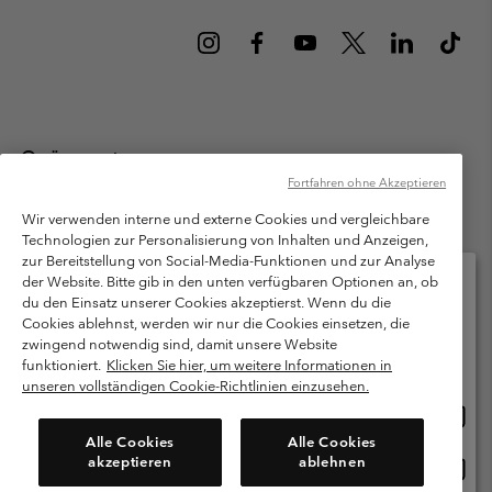
Österreich
Fortfahren ohne Akzeptieren
©
2026
Columbia Sportswear Austria GmbH. Moosfeldstraße 1, 5101
Bergheim, Salzburg Österreich. Alle Rechte vorbehalten.
Wir verwenden interne und externe Cookies und vergleichbare
Technologien zur Personalisierung von Inhalten und Anzeigen,
Nutzungsbedingungen
Allgemeine Verkaufsbedingungen
Garantie
zur Bereitstellung von Social-Media-Funktionen und zur Analyse
Datenschutzerklärung
der Website. Bitte gib in den unten verfügbaren Optionen an, ob
du den Einsatz unserer Cookies akzeptierst. Wenn du die
Bestimmungen und Bedingungen des Mitglieder Programms
Cookies ablehnst, werden wir nur die Cookies einsetzen, die
Bitte wählen Sie Ihr Lieferland und Ihre Sprache
zwingend notwendig sind, damit unsere Website
Nutzungsbedingungen Für Nutzergenerierte Inhalte
Impressum
Online-Einkauf verfügbar
funktioniert.
Klicken Sie hier, um weitere Informationen in
Cookies
unseren vollständigen Cookie-Richtlinien einzusehen.
Online
United States
Einkau
Kundenservice: Mo- Fr. 9:00 - 13:00 & 14:00- 18:00 Uhr
Alle Cookies
Alle Cookies
(+)43720880525
verfü
akzeptieren
ablehnen
Online
Österreich
Einkau