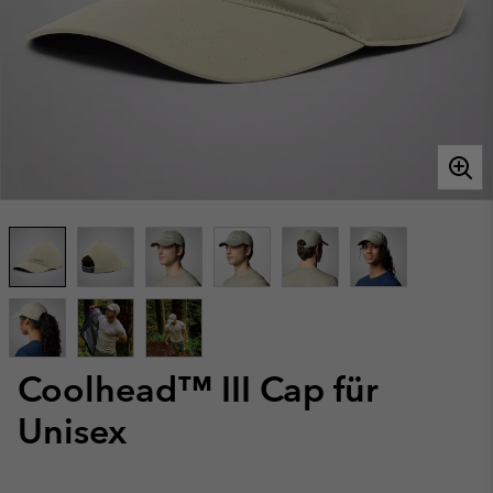
Coolhead™ III Cap für
Unisex