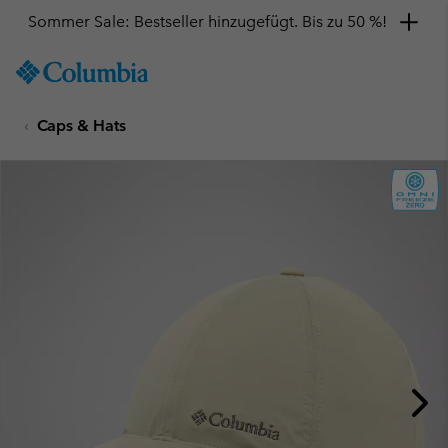
Sommer Sale: Bestseller hinzugefügt. Bis zu 50 %!
SKIP
Columbia
TO
Sportswear
CONTENT
Caps & Hats
SKIP
TO
MAIN
NAV
SKIP
TO
SEARCH