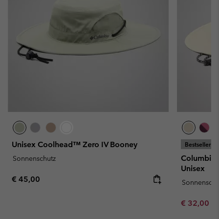
Unisex Coolhead™ Zero IV Booney
Bestseller
Columbia™
Sonnenschutz
Unisex
Regular price:
€ 45,00
Sonnenschu
Minimum sa
€ 32,00
-