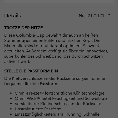
Details
Nr. #
2121121
Expan
or
TROTZE DER HITZE
collap
Diese Columbia-Cap bewahrt dir auch an heißen
sectio
Sommertagen einen kühlen und frischen Kopf. Die
Materialien sind darauf darauf optimiert, Schweiß
abzuleiten. Außerdem verfügt sie über ein innovatives,
superkühlendes Schweißband, das durch Schwitzen
aktiviert wird.
STELLE DIE PASSFORM EIN
Die Klettverschlüsse an der Rückseite sorgen für eine
bequeme, flexible Passform.
Omni-Freeze™ fortschrittliche Kühltechnologie
Omni-Wick™ leitet Feuchtigkeit und Schweiß ab
Verstellbarer Klettverschluss an der Rückseite
Unstrukturierte Passform
Einsatzmöglichkeiten: Trail running, Schnelle