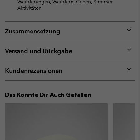
Wanderungen, Wandern, Gehen, Sommer
Aktivitäten
Zusammensetzung
Expan
or
collap
Versand und Rückgabe
sectio
Expan
or
collap
Kundenrezensionen
sectio
Expan
or
collap
Das Könnte Dir Auch Gefallen
sectio